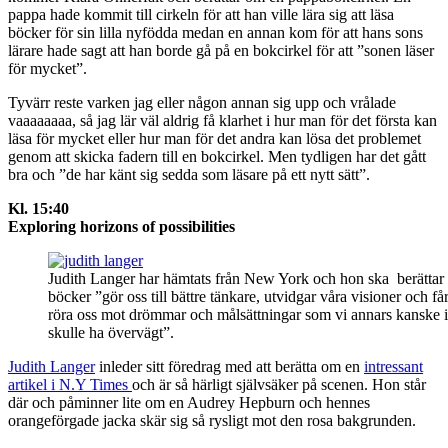
pappa hade kommit till cirkeln för att han ville lära sig att läsa
böcker för sin lilla nyfödda medan en annan kom för att hans sons
lärare hade sagt att han borde gå på en bokcirkel för att ”sonen läser
för mycket”.
Tyvärr reste varken jag eller någon annan sig upp och vrålade
vaaaaaaaa, så jag lär väl aldrig få klarhet i hur man för det första kan
läsa för mycket eller hur man för det andra kan lösa det problemet
genom att skicka fadern till en bokcirkel. Men tydligen har det gått
bra och ”de har känt sig sedda som läsare på ett nytt sätt”.
Kl. 15:40
Exploring horizons of possibilities
Judith Langer har hämtats från New York och hon ska berättar
böcker ”gör oss till bättre tänkare, utvidgar våra visioner och får
röra oss mot drömmar och målsättningar som vi annars kanske i
skulle ha övervägt”.
Judith Langer
inleder sitt föredrag med att berätta om en
intressant
artikel i N.Y Times
och är så härligt självsäker på scenen. Hon står
där och påminner lite om en Audrey Hepburn och hennes
orangeförgade jacka skär sig så rysligt mot den rosa bakgrunden.