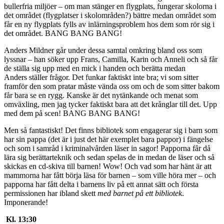
bullerfria miljöer – om man stänger en flygplats, fungerar skolorna i
det området (flygplatser i skolområden?) bättre medan området som
får en ny flygplats fylls av inlärningsproblem hos dem som rör sig i
det området. BANG BANG BANG!
Anders Mildner går under dessa samtal omkring bland oss som
lyssnar – han söker upp Frans, Camilla, Karin och Anneli och så får
de ställa sig upp med en mick i handen och berätta medan
Anders ställer frågor. Det funkar faktiskt inte bra; vi som sitter
framför den som pratar måste vända oss om och de som sitter bakom
får bara se en rygg. Kanske är det nytänkande och menat som
omväxling, men jag tycker faktiskt bara att det krånglar till det. Upp
med dem på scen! BANG BANG BANG!
Men så fantastiskt! Det finns bibliotek som engagerar sig i barn som
har sin pappa (det är i just det här exemplet bara pappor) i fängelse
och som i samråd i kriminalvården läser in sagor! Papporna får då
lära sig berättarteknik och sedan spelas de in medan de läser och så
skickas en cd-skiva till barnen! Wow! Och vad som har hänt är att
mammorna har fått börja läsa för barnen – som ville höra mer – och
papporna har fått delta i barnens liv på ett annat sätt och första
permissionen har ibland skett
med barnet på ett bibliotek
.
Imponerande!
Kl. 13:30