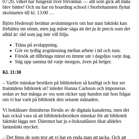
07:20, vilket har fungerat över förväntan — allt som gick att mäta
blev bättre! Och nu har en boarding school i Storbritannien flyttat
skolstarten till kl. 13:00 …
Björn Hedensjö berättar avslutningsvis om hur man faktiskt kan
förbättra sin sömn, men jag måste säga att det ju är precis som det
alltid är: råd som jag
inte
vill följa.
Träna på avslappning.
Gör en tydlig avgränsning mellan arbete i tid och rum.
Försök att tillbringa minst en timme ute i dagsljus varje dag.
Stig upp samma tid varje morgon, även på helger.
Kl. 11:30
– Varför minskar besöken på biblioteken så kraftigt och hur ser
framtidens bibliotek ut? inleder Hanna Carlsson och imponeras
sedan av hur många av oss som räcker upp handen när hon frågar
om vi har varit på bibliotek den senaste månaden.
Vi boklånare distraheras förstås av de digitala kanalerna, men det
kan också vara så att biblioteksbesöken minskar för att bibliotek
faktiskt läggs ner. Däremot har ju e-boksutlånen ökat alldeles
fantastiskt mycket.
– Det finns de som tror att vi har en enda man att tacka. Och att