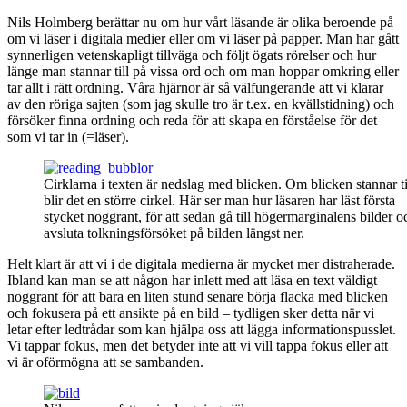
Nils Holmberg berättar nu om hur vårt läsande är olika beroende på
om vi läser i digitala medier eller om vi läser på papper. Man har gått
synnerligen vetenskapligt tillväga och följt ögats rörelser och hur
länge man stannar till på vissa ord och om man hoppar omkring eller
tar allt i rätt ordning. Våra hjärnor är så välfungerande att vi klarar
av den röriga sajten (som jag skulle tro är t.ex. en kvällstidning) och
försöker finna ordning och reda för att skapa en förståelse för det
som vi tar in (=läser).
Cirklarna i texten är nedslag med blicken. Om blicken stannar ti
blir det en större cirkel. Här ser man hur läsaren har läst första
stycket noggrant, för att sedan gå till högermarginalens bilder o
avsluta tolkningsförsöket på bilden längst ner.
Helt klart är att vi i de digitala medierna är mycket mer distraherade.
Ibland kan man se att någon har inlett med att läsa en text väldigt
noggrant för att bara en liten stund senare börja flacka med blicken
och fokusera på ett ansikte på en bild – tydligen sker detta när vi
letar efter ledtrådar som kan hjälpa oss att lägga informationspusslet.
Vi tappar fokus, men det betyder inte att vi vill tappa fokus eller att
vi är oförmögna att se sambanden.