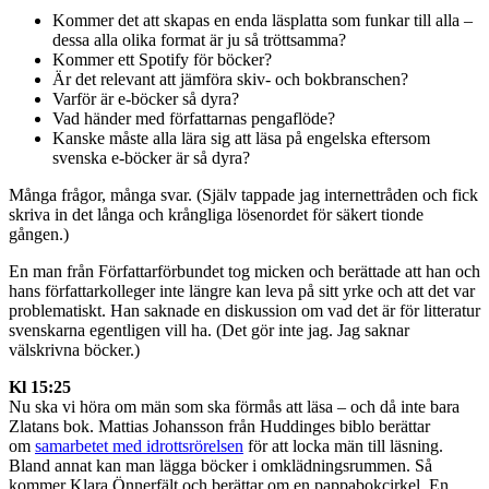
Kommer det att skapas en enda läsplatta som funkar till alla –
dessa alla olika format är ju så tröttsamma?
Kommer ett Spotify för böcker?
Är det relevant att jämföra skiv- och bokbranschen?
Varför är e-böcker så dyra?
Vad händer med författarnas pengaflöde?
Kanske måste alla lära sig att läsa på engelska eftersom
svenska e-böcker är så dyra?
Många frågor, många svar. (Själv tappade jag internettråden och fick
skriva in det långa och krångliga lösenordet för säkert tionde
gången.)
En man från Författarförbundet tog micken och berättade att han och
hans författarkolleger inte längre kan leva på sitt yrke och att det var
problematiskt. Han saknade en diskussion om vad det är för litteratur
svenskarna egentligen vill ha. (Det gör inte jag. Jag saknar
välskrivna böcker.)
Kl 15:25
Nu ska vi höra om män som ska förmås att läsa – och då inte bara
Zlatans bok. Mattias Johansson från Huddinges biblo berättar
om
samarbetet med idrottsrörelsen
för att locka män till läsning.
Bland annat kan man lägga böcker i omklädningsrummen. Så
kommer Klara Önnerfält och berättar om en pappabokcirkel. En