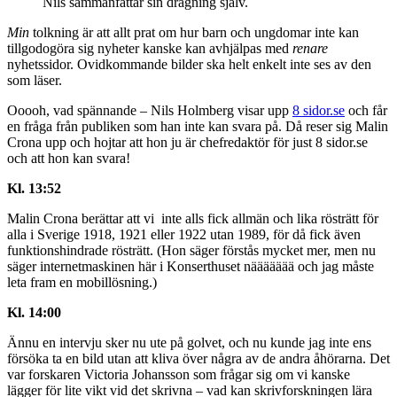
Nils sammanfattar sin dragning själv.
Min
tolkning är att allt prat om hur barn och ungdomar inte kan
tillgodogöra sig nyheter kanske kan avhjälpas med
renare
nyhetssidor. Ovidkommande bilder ska helt enkelt inte ses av den
som läser.
Ooooh, vad spännande – Nils Holmberg visar upp
8 sidor.se
och får
en fråga från publiken som han inte kan svara på. Då reser sig Malin
Crona upp och hojtar att hon ju är chefredaktör för just 8 sidor.se
och att hon kan svara!
Kl. 13:52
Malin Crona berättar att vi inte alls fick allmän och lika rösträtt för
alla i Sverige 1918, 1921 eller 1922 utan 1989, för då fick även
funktionshindrade rösträtt. (Hon säger förstås mycket mer, men nu
säger internetmaskinen här i Konserthuset näääääää och jag måste
leta fram en mobillösning.)
Kl. 14:00
Ännu en intervju sker nu ute på golvet, och nu kunde jag inte ens
försöka ta en bild utan att kliva över några av de andra åhörarna. Det
var forskaren Victoria Johansson som frågar sig om vi kanske
lägger för lite vikt vid det skrivna – vad kan skrivforskningen lära