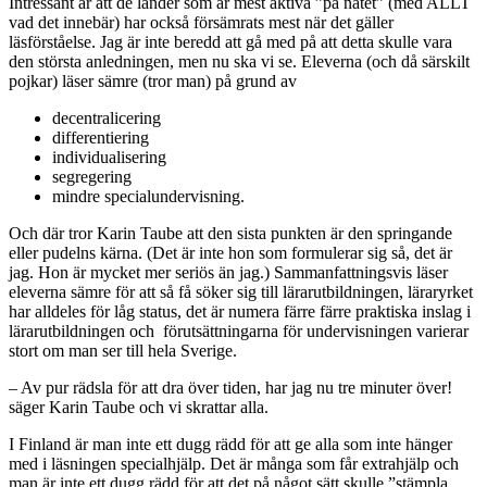
Intressant är att de länder som är mest aktiva ”på nätet” (med ALLT
vad det innebär) har också försämrats mest när det gäller
läsförståelse. Jag är inte beredd att gå med på att detta skulle vara
den största anledningen, men nu ska vi se. Eleverna (och då särskilt
pojkar) läser sämre (tror man) på grund av
decentralicering
differentiering
individualisering
segregering
mindre specialundervisning.
Och där tror Karin Taube att den sista punkten är den springande
eller pudelns kärna. (Det är inte hon som formulerar sig så, det är
jag. Hon är mycket mer seriös än jag.) Sammanfattningsvis läser
eleverna sämre för att så få söker sig till lärarutbildningen, läraryrket
har alldeles för låg status, det är numera färre färre praktiska inslag i
lärarutbildningen och förutsättningarna för undervisningen varierar
stort om man ser till hela Sverige.
– Av pur rädsla för att dra över tiden, har jag nu tre minuter över!
säger Karin Taube och vi skrattar alla.
I Finland är man inte ett dugg rädd för att ge alla som inte hänger
med i läsningen specialhjälp. Det är många som får extrahjälp och
man är inte ett dugg rädd för att det på något sätt skulle ”stämpla