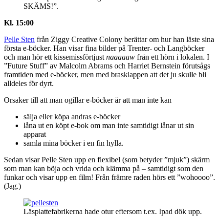
SKÄMS!”.
Kl. 15:00
Pelle Sten
från Ziggy Creative Colony berättar om hur han läste sina
första e-böcker. Han visar fina bilder på Trenter- och Langböcker
och man hör ett kissemissförtjust
naaaaaw
från ett hörn i lokalen. I
”Future Stuff” av Malcolm Abrams och Harriet Bernstein förutsågs
framtiden med e-böcker, men med brasklappen att det ju skulle bli
alldeles för dyrt.
Orsaker till att man ogillar e-böcker är att man inte kan
sälja eller köpa andras e-böcker
låna ut en köpt e-bok om man inte samtidigt lånar ut sin
apparat
samla mina böcker i en fin hylla.
Sedan visar Pelle Sten upp en flexibel (som betyder ”mjuk”) skärm
som man kan böja och vrida och klämma på – samtidigt som den
funkar och visar upp en film! Från främre raden hörs ett ”wohoooo”.
(Jag.)
Läsplattefabrikerna hade otur eftersom t.ex. Ipad dök upp.