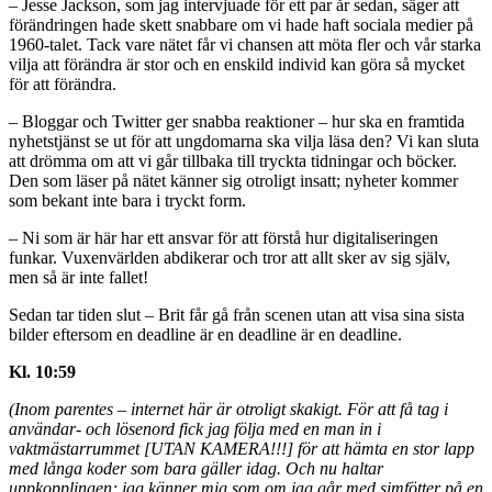
– Jesse Jackson, som jag intervjuade för ett par år sedan, säger att
förändringen hade skett snabbare om vi hade haft sociala medier på
1960-talet. Tack vare nätet får vi chansen att möta fler och vår starka
vilja att förändra är stor och en enskild individ kan göra så mycket
för att förändra.
– Bloggar och Twitter ger snabba reaktioner – hur ska en framtida
nyhetstjänst se ut för att ungdomarna ska vilja läsa den? Vi kan sluta
att drömma om att vi går tillbaka till tryckta tidningar och böcker.
Den som läser på nätet känner sig otroligt insatt; nyheter kommer
som bekant inte bara i tryckt form.
– Ni som är här har ett ansvar för att förstå hur digitaliseringen
funkar. Vuxenvärlden abdikerar och tror att allt sker av sig själv,
men så är inte fallet!
Sedan tar tiden slut – Brit får gå från scenen utan att visa sina sista
bilder eftersom en deadline är en deadline är en deadline.
Kl. 10:59
(Inom parentes – internet här är otroligt skakigt. För att få tag i
användar- och lösenord fick jag följa med en man in i
vaktmästarrummet [UTAN KAMERA!!!] för att hämta en stor lapp
med långa koder som bara gäller idag. Och nu haltar
uppkopplingen; jag känner mig som om jag går med simfötter på en