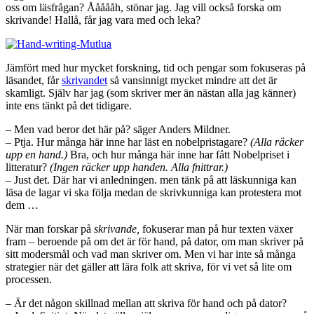
oss om läsfrågan? Åååååh, stönar jag. Jag vill också forska om
skrivande! Hallå, får jag vara med och leka?
Jämfört med hur mycket forskning, tid och pengar som fokuseras på
läsandet, får
skrivandet
så vansinnigt mycket mindre att det är
skamligt. Själv har jag (som skriver mer än nästan alla jag känner)
inte ens tänkt på det tidigare.
– Men vad beror det här på? säger Anders Mildner.
– Ptja. Hur många här inne har läst en nobelpristagare?
(Alla räcker
upp en hand.)
Bra, och hur många här inne har fått Nobelpriset i
litteratur?
(Ingen räcker upp handen. Alla fnittrar.)
– Just det. Där har vi anledningen. men tänk på att läskunniga kan
läsa de lagar vi ska följa medan de skrivkunniga kan protestera mot
dem …
När man forskar på
skrivande,
fokuserar man på hur texten växer
fram – beroende på om det är för hand, på dator, om man skriver på
sitt modersmål och vad man skriver om. Men vi har inte så många
strategier när det gäller att lära folk att skriva, för vi vet så lite om
processen.
– Är det någon skillnad mellan att skriva för hand och på dator?