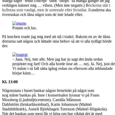
Marga säger ”retail concept” samt ”shops” så många gånger att jag
verkligen känner mig … vilsen. (Men inte negativ.) B
öckerna står i
hyllorna som vanligt, men är sorterade efter livsstilar. K
underna ska
överraskas och låna något som de inte letade efter.
Potatis och lax.
På lunchen roade jag mig med att stå i toakö. Bakom en av de låsta
dörrarna satt någon och lättade sina behov så att vi alla tydligt hörde
det:
– Jaaa. Nej, inte alls. Men jag har ju sagt det ända sedan
projektet tog fart! Och alla borde inse att … nej. Ja. Nej, just de
Vi måste i så fall sätta igång redan nu eftersom alla inblandade
börjar känn…
Kl. 13:00
Någonstans i huset bankar någon frenetiskt på något som
nog måste bankas på. Inne i konsertsalen lyssnar vi på Frans
Mossberg (Ljudmiljöcentrum), Camilla Månsson
Dahlström (brukarläsombud), Karin Johansson (Malmö
Stadsbibliotek), Anneli Björkhagen Turesson (Malmö Högskola).
När det bankas som mest får vi höra om hur viktigt det är med