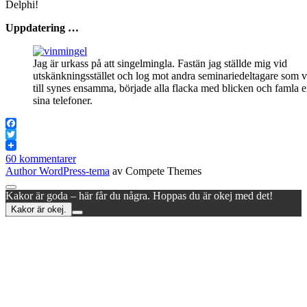
Delphi!
Uppdatering …
Jag är urkass på att singelmingla. Fastän jag ställde mig vid
utskänkningsstället och log mot andra seminariedeltagare som v
till synes ensamma, började alla flacka med blicken och famla e
sina telefoner.
Facebook
Twitter
60 kommentarer
Author WordPress-tema
av Compete Themes
Rulla
Kakor är goda – här får du några. Hoppas du är okej med det!
till
Kakor är okej.
toppen