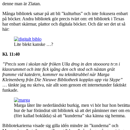
denne man är Zlatan.
Många bibliotek satsar på att bli ”kulturhus” och inte fokusera enbart
på böcker. Andra bibliotek gör precis tvärt om: ett bibliotek i Texas
har enbart skärmar, plattor och digitala böcker. Och där ser det ut så
här:
Lite blekt kanske …?
Kl. 11:40
”Precis som i skolan när fröken Ulla drog in den stoooora tv:n i
klassrummet och inte fick igång den och stod och nästan grät
framme vid katedern, kommer nu tekniktrubbel när Marga
Kleinenberg från Die Nieuwe Bibliotheek kopplas upp via Skype”
… tänkte jag nu skriva, när allt som genom ett internetunder faktiskt
funkade.
Marga låter lite nederländskt burkig, men vi hör hur hon berätt
hur de har förändrat sitt bibliotek så att det påminner mer om en
(förr kallad boklåda) så att ”kunderna” ska känna sig hemma.
Bibliotekarierna visade sig gilla idén mindre än ”kunderna” och