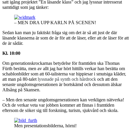
satt igång projektet ”En läsande klass” och jag lyssnar intresserat
samtidigt som jag tänker:
– MEN DRA UPP KARLN PÅ SCENEN!
Sedan kan man ju faktiskt fråga sig om det är så att just de där
läsande klasserna är som de är för att de läser, eller att de läser för att
de är sådär.
Kl. 10:00
Om generationskrockarnas betydelse för framtiden ska Thomas
Fürth berätta, men av allt jag har hört hittills verkar han berätta om
schablonbilder som att 60-talisterna var hippiesar i smutsiga kläder,
att man på 80-talet
lyssnade på synth och hårdrock
och att den
senaste ungdomsgenerationen är bortskämd och dessutom älskar
Allsång på Skansen.
– Men den senaste ungdomsgenerationen kan verkligen nätverka!
Och de verkar veta var jobben kommer att finnas i framtiden
eftersom de söker sig till forskning, turism, sjukvård och skola.
Men presentationsbilderna, hörni!