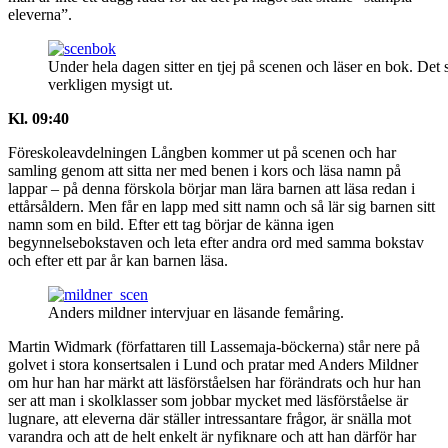
eleverna”.
Under hela dagen sitter en tjej på scenen och läser en bok. Det 
verkligen mysigt ut.
Kl. 09:40
Föreskoleavdelningen Långben kommer ut på scenen och har
samling genom att sitta ner med benen i kors och läsa namn på
lappar – på denna förskola börjar man lära barnen att läsa redan i
ettårsåldern. Men får en lapp med sitt namn och så lär sig barnen sitt
namn som en bild. Efter ett tag börjar de känna igen
begynnelsebokstaven och leta efter andra ord med samma bokstav
och efter ett par år kan barnen läsa.
Anders mildner intervjuar en läsande femåring.
Martin Widmark (författaren till Lassemaja-böckerna) står nere på
golvet i stora konsertsalen i Lund och pratar med Anders Mildner
om hur han har märkt att läsförståelsen har förändrats och hur han
ser att man i skolklasser som jobbar mycket med läsförståelse är
lugnare, att eleverna där ställer intressantare frågor, är snälla mot
varandra och att de helt enkelt är nyfiknare och att han därför har