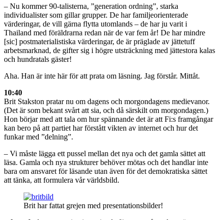
– Nu kommer 90-talisterna, ”generation ordning”, starka
individualister som gillar grupper. De har familjeorienterade
värderingar, de vill gärna flytta utomlands – de har ju varit i
Thailand med föräldrarna redan när de var fem år! De har mindre
[sic] postmaterialistiska värderingar, de är präglade av jättetuff
arbetsmarknad, de gifter sig i högre utsträckning med jättestora kalas
och hundratals gäster!
Aha. Han är inte här för att prata om läsning. Jag förstår. Mittåt.
10:40
Brit Stakston pratar nu om dagens och morgondagens medievanor.
(Det är som bekant svårt att sia, och då särskilt om morgondagen.)
Hon börjar med att tala om hur spännande det är att Fi:s framgångar
kan bero på att partiet har förstått vikten av internet och hur det
funkar med ”delning”.
– Vi måste lägga ett pussel mellan det nya och det gamla sättet att
läsa. Gamla och nya strukturer behöver mötas och det handlar inte
bara om ansvaret för läsande utan även för det demokratiska sättet
att tänka, att formulera vår världsbild.
Brit har fattat grejen med presentationsbilder!