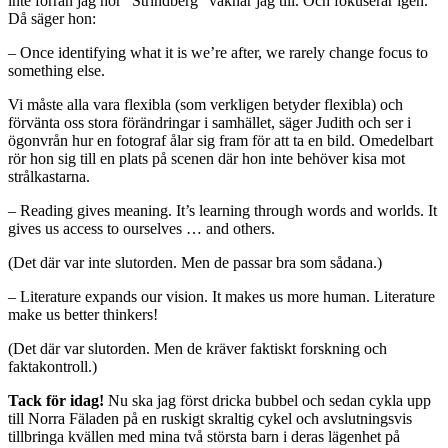
inte förrän jag hör ”Strindberg” vaknar jag till. Och fokuserar igen.
Då säger hon:
– Once identifying what it is we’re after, we rarely change focus to
something else.
Vi måste alla vara flexibla (som verkligen betyder flexibla) och
förvänta oss stora förändringar i samhället, säger Judith och ser i
ögonvrån hur en fotograf ålar sig fram för att ta en bild. Omedelbart
rör hon sig till en plats på scenen där hon inte behöver kisa mot
strålkastarna.
– Reading gives meaning. It’s learning through words and worlds. It
gives us access to ourselves … and others.
(Det där var inte slutorden. Men de passar bra som sådana.)
– Literature expands our vision. It makes us more human. Literature
make us better thinkers!
(Det där var slutorden. Men de kräver faktiskt forskning och
faktakontroll.)
Tack för idag!
Nu ska jag först dricka bubbel och sedan cykla upp
till Norra Fäladen på en ruskigt skraltig cykel och avslutningsvis
tillbringa kvällen med mina två största barn i deras lägenhet på