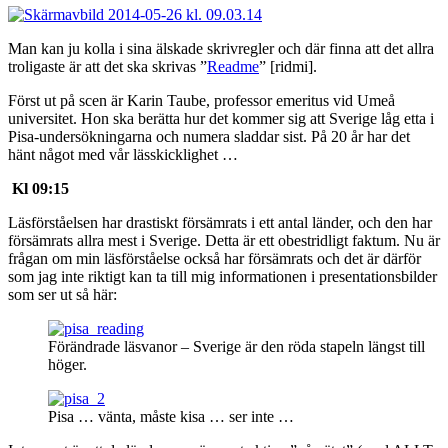
Man kan ju kolla i sina älskade skrivregler och där finna att det allra
troligaste är att det ska skrivas ”
Readme
” [ridmi].
Först ut på scen är Karin Taube, professor emeritus vid Umeå
universitet. Hon ska berätta hur det kommer sig att Sverige låg etta i
Pisa-undersökningarna och numera sladdar sist. På 20 år har det
hänt något med vår lässkicklighet …
Kl 09:15
Läsförståelsen har drastiskt försämrats i ett antal länder, och den har
försämrats allra mest i Sverige. Detta är ett obestridligt faktum. Nu är
frågan om min läsförståelse också har försämrats och det är därför
som jag inte riktigt kan ta till mig informationen i presentationsbilder
som ser ut så här:
Förändrade läsvanor – Sverige är den röda stapeln längst till
höger.
Pisa … vänta, måste kisa … ser inte …