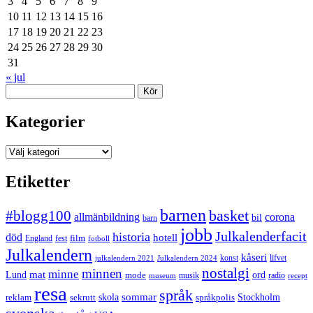
3
4
5
6
7
8
9
10
11
12
13
14
15
16
17
18
19
20
21
22
23
24
25
26
27
28
29
30
31
« jul
Sök
Kategorier
Kategorier
Etiketter
barnen
#blogg100
basket
allmänbildning
corona
bil
barn
jobb
Julkalenderfacit
historia
död
hotell
England
fest
film
fotboll
Julkalendern
kåseri
julkalendern 2021
Julkalendern 2024
konst
lifvet
nostalgi
minnen
minne
mat
Lund
mode
ord
musik
radio
museum
recept
resa
språk
sommar
reklam
sekrutt
skola
språkpolis
Stockholm