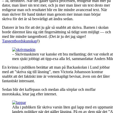
– Ja, definitivt. När det gäller själva processen, redigerar man mer på
dator, man läser sin text mer, och ju mer man läser sin text desto mer
redigerar man och resultatet blir en lite mindre avancerad text. När
man skriver för hand tänker man genom mer innan man börjar
skriva för det är så besvärligt att ändra sedan.
Datorer är bra för att det ju går så snabbt att skriva. Barnen i skolan
borde däremot lära sig rätt fingersättning så tidigt som möjligt — och
med lite mindre tangentbord. (Det är ju det jag säger!
Tangentbordskunskap
!)
– Skrivmaskinen var kanske ett bra mellanting; det var enkelt at
men sjukt jobbigt att tipp-exa alla fel, sammanfattar Anders Mil
En kvinna i publiken berättar att man på Backaskolan i Lund jobbar
med att ”skriva sig till läsning”, men Victoria Johansson kontrar
snabbt att det faktiskt inte är vetenskapligt bevisat, även om det låter
fantastiskt intressant.
Sedan blir det kaffepaus och medan alla sörplar och moffar
morotskaka, letar jag efter internet.
Alla i publiken får skriva varsin liten gul lapp med en uppmaning
landets politiker när det gäller läsning. På en av dem står det