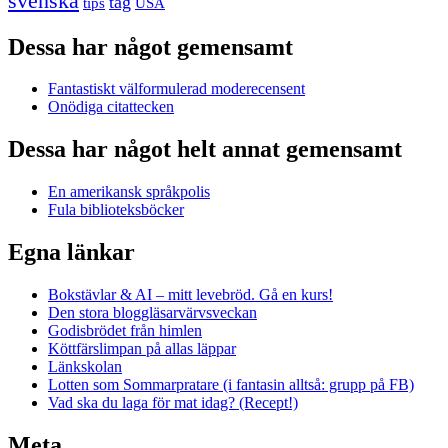
svenska
tåg
USA
tips
Dessa har något gemensamt
Fantastiskt välformulerad moderecensent
Onödiga citattecken
Dessa har något helt annat gemensamt
En amerikansk språkpolis
Fula biblioteksböcker
Egna länkar
Bokstävlar & AI – mitt levebröd. Gå en kurs!
Den stora bloggläsarvärvsveckan
Godisbrödet från himlen
Köttfärslimpan på allas läppar
Länkskolan
Lotten som Sommarpratare (i fantasin alltså: grupp på FB)
Vad ska du laga för mat idag? (Recept!)
Meta