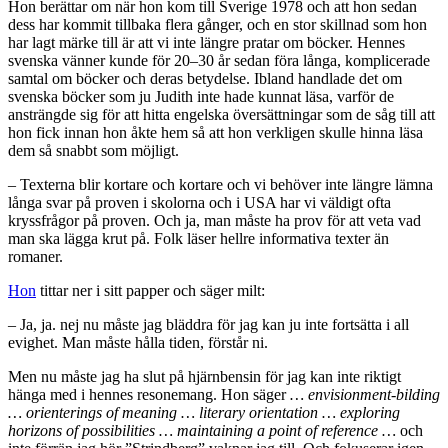
Hon berättar om när hon kom till Sverige 1978 och att hon sedan
dess har kommit tillbaka flera gånger, och en stor skillnad som hon
har lagt märke till är att vi inte längre pratar om böcker. Hennes
svenska vänner kunde för 20–30 år sedan föra långa, komplicerade
samtal om böcker och deras betydelse. Ibland handlade det om
svenska böcker som ju Judith inte hade kunnat läsa, varför de
ansträngde sig för att hitta engelska översättningar som de såg till att
hon fick innan hon åkte hem så att hon verkligen skulle hinna läsa
dem så snabbt som möjligt.
– Texterna blir kortare och kortare och vi behöver inte längre lämna
långa svar på proven i skolorna och i USA har vi väldigt ofta
kryssfrågor på proven. Och ja, man måste ha prov för att veta vad
man ska lägga krut på. Folk läser hellre informativa texter än
romaner.
Hon
tittar ner i sitt papper och säger milt:
– Ja, ja. nej nu måste jag bläddra för jag kan ju inte fortsätta i all
evighet. Man måste hålla tiden, förstår ni.
Men nu måste jag ha slut på hjärnbensin för jag kan inte riktigt
hänga med i hennes resonemang. Hon säger
… envisionment-bilding
… orienterings of meaning … literary orientation … exploring
horizons of possibilities … maintaining a point of reference …
och