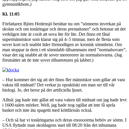
gymnastikbom.)
Kl. 11:05
Författaren Björn Hedensjö berättar nu om ”sömnens inverkan på
skolan och om tonåringar och deras prestationer” och betonar att det
verkligen inte är coolt att sova lite för lite. Det finns ett fåtal
supermänniskor som klarar sig på 4–5 timmar, men de flesta som
sover kort och snabbt lider förmodligen av kronisk sömnbrist. Om
man stoppar in dem i ett sömnlabb tillsammans med ”normalsovare”,
visar det sig snabbt att de sover meeeeeeer än normalsovarna. (Jag
förutsätter att de inte sover
tillsammans
på labbet.)
– Hur kommer det sig att det finns fler människor som gillar att vara
vakna till midnatt? Det verkar ju opraktiskt om man ser till vår
biologi. Jo, det beror på det artificiella ljuset.
Alltså: jag hade inte gillat att vara vaken till midnatt om jag hade levt
i 1600-talets mörker. Well, jag hade nog ogillat att inte få spela
basket och inte äta spagetti med köttfärssås också.
– Och så har vi tonåringarna och deras enoooorma behöv av sömn. I
USA flyttade man skoldagens start till 08:20 från det inhumana