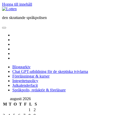
Hoppa till innehåll
Lotten
den skrattande språkpolisen
öppna
primär
twitter
meny
facebook
instagram
linkedin
rss
e-
post
Bloggarkiv
Chat GPT-utbildning för de skeptiska tvivlarna
Föreläsningar & kurser
Integritetspolicy
Julkalenderfacit
Språkpolis, redaktör & föreläsare
Sidopanel
augusti 2026
M
T
O
T
F
L
S
1
2