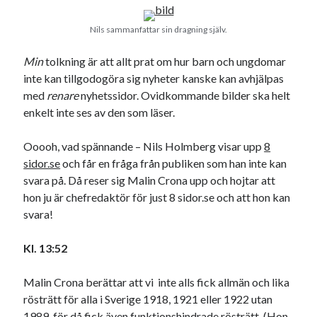
Nils sammanfattar sin dragning själv.
Min
tolkning är att allt prat om hur barn och ungdomar
inte kan tillgodogöra sig nyheter kanske kan avhjälpas
med
renare
nyhetssidor. Ovidkommande bilder ska helt
enkelt inte ses av den som läser.
Ooooh, vad spännande – Nils Holmberg visar upp
8
sidor.se
och får en fråga från publiken som han inte kan
svara på. Då reser sig Malin Crona upp och hojtar att
hon ju är chefredaktör för just 8 sidor.se och att hon kan
svara!
Kl. 13:52
Malin Crona berättar att vi inte alls fick allmän och lika
rösträtt för alla i Sverige 1918, 1921 eller 1922 utan
1989, för då fick även funktionshindrade rösträtt. (Hon