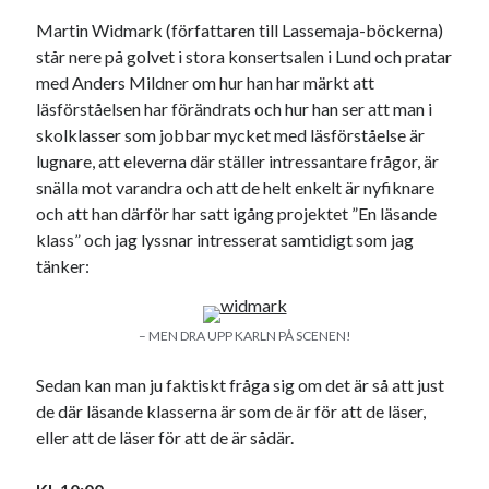
Martin Widmark (författaren till Lassemaja-böckerna)
står nere på golvet i stora konsertsalen i Lund och pratar
med Anders Mildner om hur han har märkt att
läsförståelsen har förändrats och hur han ser att man i
Swish: 070-8885542
skolklasser som jobbar mycket med läsförståelse är
lugnare, att eleverna där ställer intressantare frågor, är
snälla mot varandra och att de helt enkelt är nyfiknare
och att han därför har satt igång projektet ”En läsande
klass” och jag lyssnar intresserat samtidigt som jag
tänker:
– MEN DRA UPP KARLN PÅ SCENEN!
Sedan kan man ju faktiskt fråga sig om det är så att just
de där läsande klasserna är som de är för att de läser,
eller att de läser för att de är sådär.