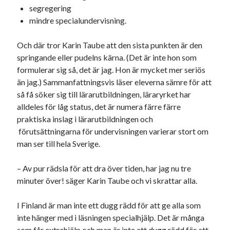
segregering
USA
mindre specialundervisning.
Och där tror Karin Taube att den sista punkten är den
Dessa har något gemensamt
springande eller pudelns kärna. (Det är inte hon som
formulerar sig så, det är jag. Hon är mycket mer seriös
Fantastiskt välformulerad moderecensent
än jag.) Sammanfattningsvis läser eleverna sämre för att
Onödiga citattecken
så få söker sig till lärarutbildningen, läraryrket har
alldeles för låg status, det är numera färre färre
praktiska inslag i lärarutbildningen och
Dessa har något helt annat gemensamt
förutsättningarna för undervisningen varierar stort om
En amerikansk språkpolis
man ser till hela Sverige.
Fula biblioteksböcker
– Av pur rädsla för att dra över tiden, har jag nu tre
minuter över! säger Karin Taube och vi skrattar alla.
Egna länkar
I Finland är man inte ett dugg rädd för att ge alla som
Bokstävlar & AI – mitt levebröd. Gå en kurs!
inte hänger med i läsningen specialhjälp. Det är många
Den stora bloggläsarvärvsveckan
som får extrahjälp och man är inte ett dugg rädd för att