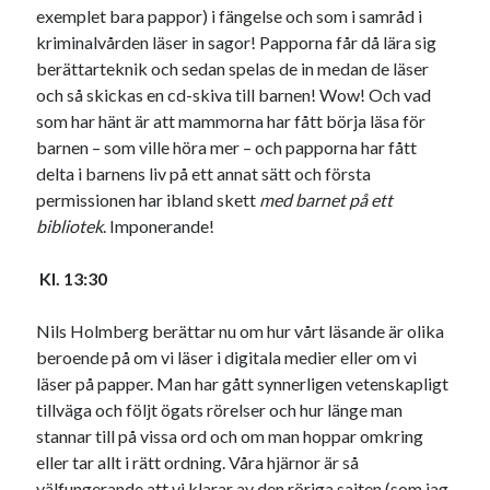
exemplet bara pappor) i fängelse och som i samråd i
kriminalvården läser in sagor! Papporna får då lära sig
berättarteknik och sedan spelas de in medan de läser
och så skickas en cd-skiva till barnen! Wow! Och vad
som har hänt är att mammorna har fått börja läsa för
barnen – som ville höra mer – och papporna har fått
delta i barnens liv på ett annat sätt och första
permissionen har ibland skett
med barnet på ett
bibliotek
. Imponerande!
Kl. 13:30
Nils Holmberg berättar nu om hur vårt läsande är olika
beroende på om vi läser i digitala medier eller om vi
läser på papper. Man har gått synnerligen vetenskapligt
tillväga och följt ögats rörelser och hur länge man
stannar till på vissa ord och om man hoppar omkring
eller tar allt i rätt ordning. Våra hjärnor är så
välfungerande att vi klarar av den röriga sajten (som jag