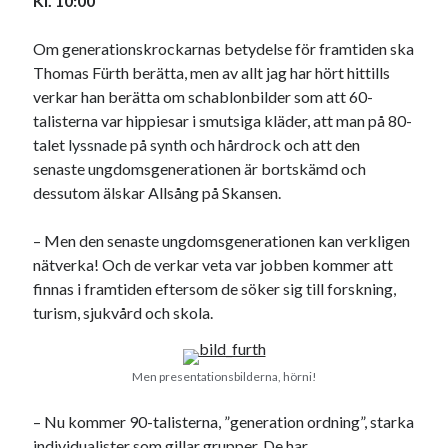
Kl. 10:00
Om generationskrockarnas betydelse för framtiden ska
Thomas Fürth berätta, men av allt jag har hört hittills
verkar han berätta om schablonbilder som att 60-
talisterna var hippiesar i smutsiga kläder, att man på 80-
talet
lyssnade på synth och hårdrock
och att den
senaste ungdomsgenerationen är bortskämd och
dessutom älskar Allsång på Skansen.
– Men den senaste ungdomsgenerationen kan verkligen
nätverka! Och de verkar veta var jobben kommer att
finnas i framtiden eftersom de söker sig till forskning,
turism, sjukvård och skola.
Men presentationsbilderna, hörni!
– Nu kommer 90-talisterna, ”generation ordning”, starka
individualister som gillar grupper. De har