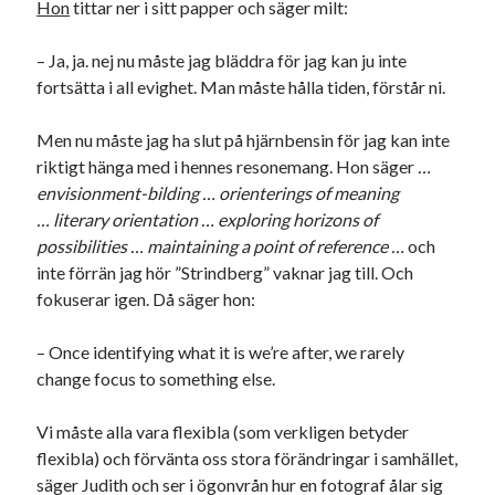
Hon
tittar ner i sitt papper och säger milt:
– Ja, ja. nej nu måste jag bläddra för jag kan ju inte
fortsätta i all evighet. Man måste hålla tiden, förstår ni.
Men nu måste jag ha slut på hjärnbensin för jag kan inte
riktigt hänga med i hennes resonemang. Hon säger
…
envisionment-bilding … orienterings of meaning
… literary orientation … exploring horizons of
possibilities … maintaining a point of reference …
och
inte förrän jag hör ”Strindberg” vaknar jag till. Och
fokuserar igen. Då säger hon:
– Once identifying what it is we’re after, we rarely
change focus to something else.
Vi måste alla vara flexibla (som verkligen betyder
flexibla) och förvänta oss stora förändringar i samhället,
säger Judith och ser i ögonvrån hur en fotograf ålar sig