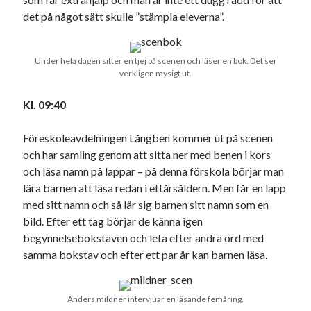
Godisbrödet från himlen
det på något sätt skulle ”stämpla eleverna”.
Köttfärslimpan på allas läppar
Länkskolan
Lotten som Sommarpratare (i fantasin alltså: grupp på FB)
Under hela dagen sitter en tjej på scenen och läser en bok. Det ser
Vad ska du laga för mat idag? (Recept!)
verkligen mysigt ut.
Kl. 09:40
Meta
Föreskoleavdelningen Långben kommer ut på scenen
Logga in
och har samling genom att sitta ner med benen i kors
Flöde för inlägg
och läsa namn på lappar – på denna förskola börjar man
Flöde för kommentarer
lära barnen att läsa redan i ettårsåldern. Men får en lapp
WordPress.org
med sitt namn och så lär sig barnen sitt namn som en
bild. Efter ett tag börjar de känna igen
begynnelsebokstaven och leta efter andra ord med
samma bokstav och efter ett par år kan barnen läsa.
Pejpalla!
Anders mildner intervjuar en läsande femåring.