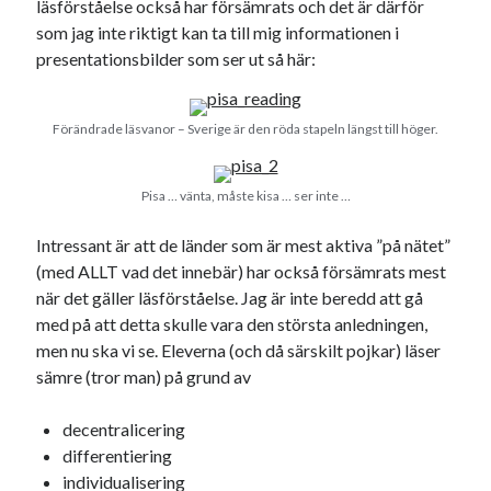
läsförståelse också har försämrats och det är därför
#blogg100
allmänbildning
barn
som jag inte riktigt kan ta till mig informationen i
barnen
presentationsbilder som ser ut så här:
basket
corona
bil
död
film
England
fest
fotboll
Förändrade läsvanor – Sverige är den röda stapeln längst till höger.
jobb
historia
hotell
Julkalendern
Julkalenderfacit
Pisa … vänta, måste kisa … ser inte …
julkalendern 2021
Julkalendern 2024
konst
Intressant är att de länder som är mest aktiva ”på nätet”
minne
kåseri
mat
Lund
lifvet
(med ALLT vad det innebär) har också försämrats mest
när det gäller läsförståelse. Jag är inte beredd att gå
minnen
mode
musik
museum
med på att detta skulle vara den största anledningen,
nostalgi
ord
men nu ska vi se. Eleverna (och då särskilt pojkar) läser
radio
recept
sämre (tror man) på grund av
resa
skola
reklam
sekrutt
decentralicering
språk
sommar
språkpolis
differentiering
svenska
individualisering
tåg
tips
Stockholm