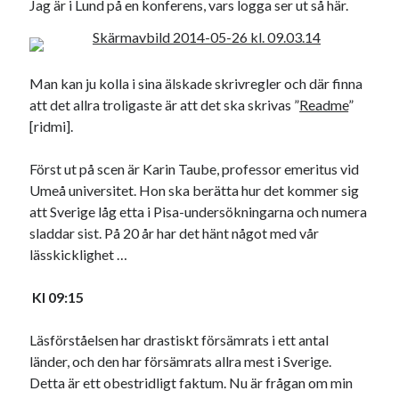
Jag är i Lund på en konferens, vars logga ser ut så här.
19
20
21
22
23
24
25
26
27
28
29
30
31
Man kan ju kolla i sina älskade skrivregler och där finna
« apr
jun »
att det allra troligaste är att det ska skrivas ”
Readme
”
[ridmi].
Sök
Först ut på scen är Karin Taube, professor emeritus vid
Umeå universitet. Hon ska berätta hur det kommer sig
att Sverige låg etta i Pisa-undersökningarna och numera
sladdar sist. På 20 år har det hänt något med vår
lässkicklighet …
Kategorier
Kategorier
Kl 09:15
Läsförståelsen har drastiskt försämrats i ett antal
länder, och den har försämrats allra mest i Sverige.
Etiketter
Detta är ett obestridligt faktum. Nu är frågan om min