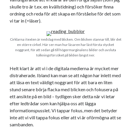
skulle tro är t.ex. en kvällstidning) och försöker finna
ordning och reda för att skapa en förståelse för det som
vi tar in (=läser).
Cirklarna i texten är nedslag med blicken. Om blicken stannar till, blir det
en större cirkel. Här ser man hur läsaren har läst första stycket
noggrant, för att sedan gå till högermarginalens bilder och avsluta
tolkningsförsöket på bilden längst ner.
Helt klart är att vi i de digitala medierna är mycket mer
distraherade. Ibland kan man se att någon har inlett med
att läsa en text väldigt noggrant för att bara en liten
stund senare börja flacka med blicken och fokusera på
ett ansikte på en bild – tydligen sker detta när vi letar
efter ledtrådar som kan hjälpa oss att lägga
informationspusslet. Vi tappar fokus, men det betyder
inte att vi vill tappa fokus eller att vi är oförmögna att se
sambanden.