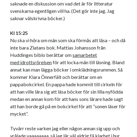
saknade en diskussion om vad det är för litteratur
svenskarna egentligen vill ha. (Det gör inte jag. Jag
saknar välskrivna böcker.)
Kl 15:25
Nu ska vi höra om män som ska förmås att läsa – och då
inte bara Zlatans bok. Mattias Johansson från
Huddinges biblo berättar om
samarbetet
med idrottsrörelsen
för att locka män till läsning. Bland
annat kan man lägga böcker i omklädningsrummen. Så
kommer Klara Önnerfält och berättar om en
pappabokcirkel. En pappa hade kommit till cirkeln för
att han ville lära sig att läsa böcker för sin lilla nyfödda
medan en annan kom för att hans sons lärare hade sagt
att han borde gå på en bokcirkel för att ”sonen läser för
mycket”.
Tyvärr reste varken jag eller någon annan sig upp och
vrålade vaaaaaaaa, så jag lär väl aldrig få klarhet i hur