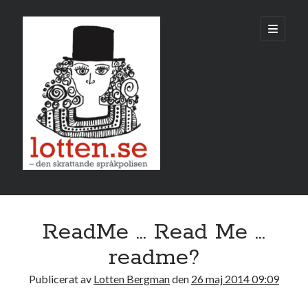
Lotten
öppna
primär
meny
Sidopanel
maj 2014
ReadMe … Read Me …
M
T
O
T
F
L
S
readme?
1
2
3
4
Publicerat av
Lotten Bergman
den
26 maj 2014 09:09
5
6
7
8
9
10
11
12
13
14
15
16
17
18