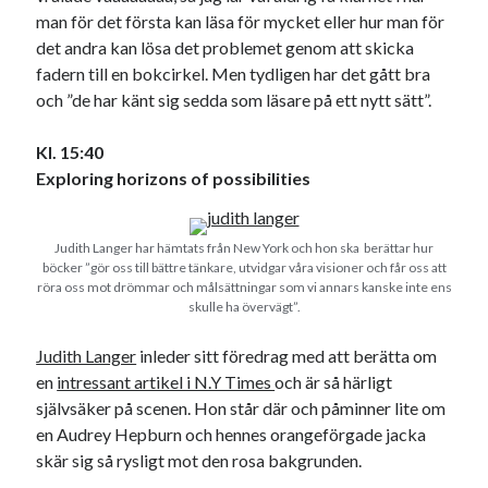
man för det första kan läsa för mycket eller hur man för
det andra kan lösa det problemet genom att skicka
fadern till en bokcirkel. Men tydligen har det gått bra
och ”de har känt sig sedda som läsare på ett nytt sätt”.
Kl. 15:40
Exploring horizons of possibilities
Judith Langer har hämtats från New York och hon ska berättar hur
böcker ”gör oss till bättre tänkare, utvidgar våra visioner och får oss att
röra oss mot drömmar och målsättningar som vi annars kanske inte ens
skulle ha övervägt”.
Judith Langer
inleder sitt föredrag med att berätta om
en
intressant artikel i N.Y Times
och är så härligt
självsäker på scenen. Hon står där och påminner lite om
en Audrey Hepburn och hennes orangeförgade jacka
skär sig så rysligt mot den rosa bakgrunden.