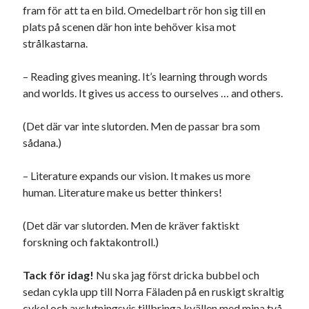
fram för att ta en bild. Omedelbart rör hon sig till en
plats på scenen där hon inte behöver kisa mot
strålkastarna.
– Reading gives meaning. It’s learning through words
and worlds. It gives us access to ourselves … and others.
(Det där var inte slutorden. Men de passar bra som
sådana.)
– Literature expands our vision. It makes us more
human. Literature make us better thinkers!
(Det där var slutorden. Men de kräver faktiskt
forskning och faktakontroll.)
Tack för idag!
Nu ska jag först dricka bubbel och
sedan cykla upp till Norra Fäladen på en ruskigt skraltig
cykel och avslutningsvis tillbringa kvällen med mina två