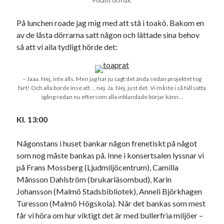
Potatis och lax.
På lunchen roade jag mig med att stå i toakö. Bakom en
av de låsta dörrarna satt någon och lättade sina behov
så att vi alla tydligt hörde det:
– Jaaa. Nej, inte alls. Men jag har ju sagt det ända sedan projektet tog
fart! Och alla borde inse att … nej. Ja. Nej, just det. Vi måste i så fall sätta
igång redan nu eftersom alla inblandade börjar känn…
Kl. 13:00
Någonstans i huset bankar någon frenetiskt på något
som nog måste bankas på. Inne i konsertsalen lyssnar vi
på Frans Mossberg (Ljudmiljöcentrum), Camilla
Månsson Dahlström (brukarläsombud), Karin
Johansson (Malmö Stadsbibliotek), Anneli Björkhagen
Turesson (Malmö Högskola). När det bankas som mest
får vi höra om hur viktigt det är med bullerfria miljöer –