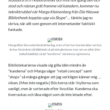
stod och nästan grät framme vid katedern, kommer nu
tekniktrubbel när Marga Kleinenberg från Die Nieuwe
Bibliotheek kopplas upp via Skype”
… tänkte jag nu
skriva, när allt som genom ett internetunder faktiskt
funkade.
Marga låter lite nederländskt burkig, men vi hör hur hon berättar om hur
de har förändrat sitt bibliotek så att det påminner mer om en affär (förr
kallad boklåda) så att ”kunderna” ska känna sig hemma.
Bibliotekarierna visade sig gilla idén mindre än
”kunderna” och Marga säger ”retail concept” samt
”shops” så många gånger att jag verkligen känner mig …
vilsen. (Men inte negativ.) B
öckerna står i hyllorna som
vanligt, men är sorterade efter livsstilar. K
underna ska
överraskas och låna något som de inte letade efter.