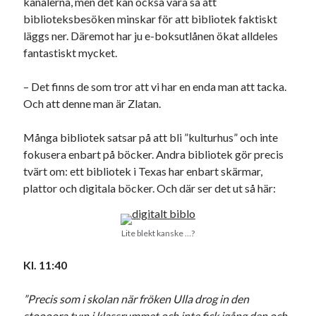
kanalerna, men det kan också vara så att
biblioteksbesöken minskar för att bibliotek faktiskt
läggs ner. Däremot har ju e-boksutlånen ökat alldeles
fantastiskt mycket.
– Det finns de som tror att vi har en enda man att tacka.
Och att denne man är Zlatan.
Många bibliotek satsar på att bli ”kulturhus” och inte
fokusera enbart på böcker. Andra bibliotek gör precis
tvärt om: ett bibliotek i Texas har enbart skärmar,
plattor och digitala böcker. Och där ser det ut så här:
Lite blekt kanske …?
Kl. 11:40
”Precis som i skolan när fröken Ulla drog in den
stoooora tv:n i klassrummet och inte fick igång den och