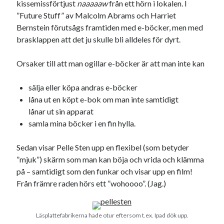
kissemissförtjust
naaaaaw
från ett hörn i lokalen. I
”Future Stuff” av Malcolm Abrams och Harriet
Bernstein förutsågs framtiden med e-böcker, men med
brasklappen att det ju skulle bli alldeles för dyrt.
Orsaker till att man ogillar e-böcker är att man inte kan
sälja eller köpa andras e-böcker
låna ut en köpt e-bok om man inte samtidigt
lånar ut sin apparat
samla mina böcker i en fin hylla.
Sedan visar Pelle Sten upp en flexibel (som betyder
”mjuk”) skärm som man kan böja och vrida och klämma
på – samtidigt som den funkar och visar upp en film!
Från främre raden hörs ett ”wohoooo”. (Jag.)
Läsplattefabrikerna hade otur eftersom t.ex. Ipad dök upp.