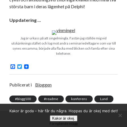
största barn i deras lägenhet på Delphi!
Uppdatering …
Jag är urkass på att singelmingla. Fastän jag ställde mig vid
utskänkningsstället och log mot andra seminariedeltagare som var till
synes ensamma, började alla flacka med blicken och famla efter sina
telefoner.
F
T
a
w
c
i
e
t
b
t
Publicerat i
Bloggen
o
e
o
r
k
#blogg100
#readme
konferens
Lund
Kakor är goda – här får du några. Hoppas du är okej med det!
Kakor är okej.
Föregående inlägg