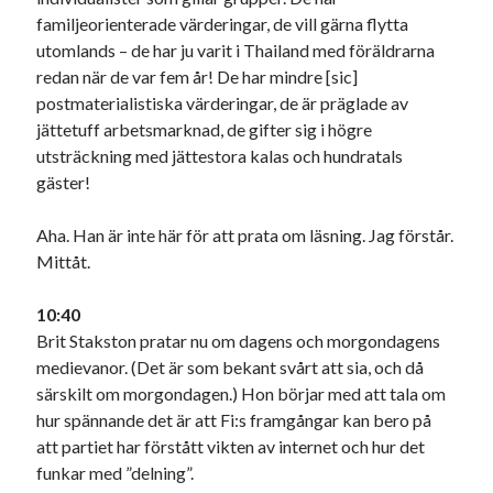
familjeorienterade värderingar, de vill gärna flytta
utomlands – de har ju varit i Thailand med föräldrarna
redan när de var fem år! De har mindre [sic]
postmaterialistiska värderingar, de är präglade av
jättetuff arbetsmarknad, de gifter sig i högre
utsträckning med jättestora kalas och hundratals
gäster!
Aha. Han är inte här för att prata om läsning. Jag förstår.
Mittåt.
10:40
Brit Stakston pratar nu om dagens och morgondagens
medievanor. (Det är som bekant svårt att sia, och då
särskilt om morgondagen.) Hon börjar med att tala om
hur spännande det är att Fi:s framgångar kan bero på
att partiet har förstått vikten av internet och hur det
funkar med ”delning”.