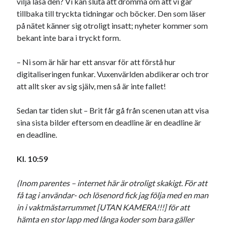
vilja läsa den? Vi kan sluta att drömma om att vi går
tillbaka till tryckta tidningar och böcker. Den som läser
på nätet känner sig otroligt insatt; nyheter kommer som
bekant inte bara i tryckt form.
– Ni som är här har ett ansvar för att förstå hur
digitaliseringen funkar. Vuxenvärlden abdikerar och tror
att allt sker av sig själv, men så är inte fallet!
Sedan tar tiden slut – Brit får gå från scenen utan att visa
sina sista bilder eftersom en deadline är en deadline är
en deadline.
Kl. 10:59
(Inom parentes – internet här är otroligt skakigt. För att
få tag i användar- och lösenord fick jag följa med en man
in i vaktmästarrummet [UTAN KAMERA!!!] för att
hämta en stor lapp med långa koder som bara gäller