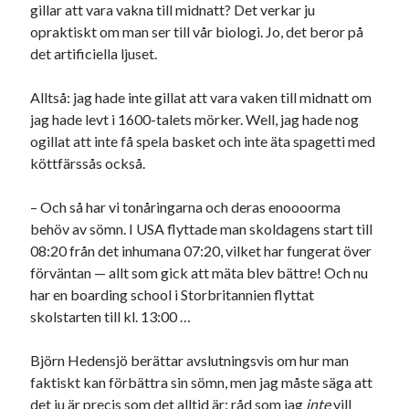
gillar att vara vakna till midnatt? Det verkar ju
opraktiskt om man ser till vår biologi. Jo, det beror på
det artificiella ljuset.
Alltså: jag hade inte gillat att vara vaken till midnatt om
jag hade levt i 1600-talets mörker. Well, jag hade nog
ogillat att inte få spela basket och inte äta spagetti med
köttfärssås också.
– Och så har vi tonåringarna och deras enoooorma
behöv av sömn. I USA flyttade man skoldagens start till
08:20 från det inhumana 07:20, vilket har fungerat över
förväntan — allt som gick att mäta blev bättre! Och nu
har en boarding school i Storbritannien flyttat
skolstarten till kl. 13:00 …
Björn Hedensjö berättar avslutningsvis om hur man
faktiskt kan förbättra sin sömn, men jag måste säga att
det ju är precis som det alltid är: råd som jag
inte
vill