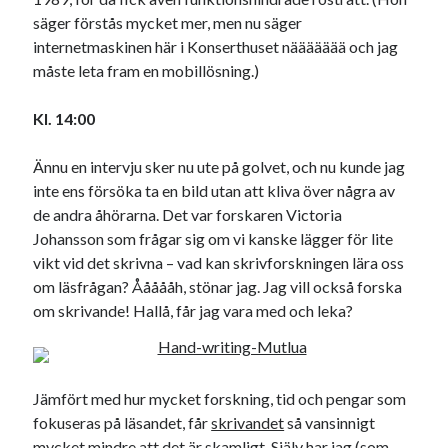
säger förstås mycket mer, men nu säger
internetmaskinen här i Konserthuset näääääää och jag
måste leta fram en mobillösning.)
Kl. 14:00
Ännu en intervju sker nu ute på golvet, och nu kunde jag
inte ens försöka ta en bild utan att kliva över några av
de andra åhörarna. Det var forskaren Victoria
Johansson som frågar sig om vi kanske lägger för lite
vikt vid det skrivna – vad kan skrivforskningen lära oss
om läsfrågan? Åååååh, stönar jag. Jag vill också forska
om skrivande! Hallå, får jag vara med och leka?
Jämfört med hur mycket forskning, tid och pengar som
fokuseras på läsandet, får
skrivandet
så vansinnigt
mycket mindre att det är skamligt. Själv har jag (som