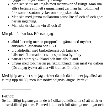
Man ska se till att umgås med människor på riktigt. Man ska
alltså befinna sig i ett sammanhang där man har roligt med
folk som dessutom tycker om kroppskontakt.
Man ska med jämna mellanrum pausa lite då och då och göra
nästan ingenting.
Man ska dricka lite vin då och då.
Min plan funkar bra. Eftersom jag
alltid äter mig mer än proppmätt – gärna med mycket
akrylamid, aspartam och E 211
brutalidrottar med basketfrenesi och knävärk,
hälseneinflammationer samt spruckna ögonbryn
pausar i stora sjok ibland och inte alls ibland
umgås med folk nästan på riktigt ibland, men mest via datorn
(för att jag tycker att alla vill kramas för ofta).
Med hjälp av vinet som jag dricker då och då kommer jag alltså att
ta mig upp till 80, men inte nödvändigtvis längre. Perfekt!
_______________
Fotnot:
Se hur fiffigt jag smyger in de två olika punktlistorna så att ni lär er
att se skillnad på dem. En med kolon och fullständiga meningar och