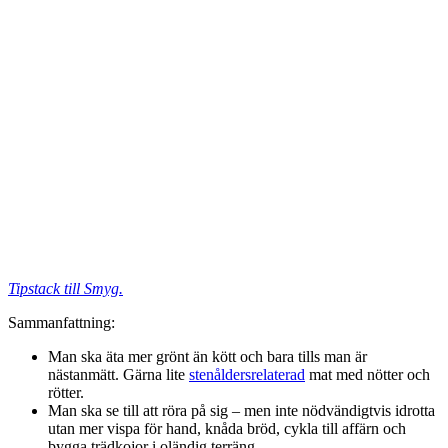
Tipstack till Smyg.
Sammanfattning:
Man ska äta mer grönt än kött och bara tills man är
nästanmätt. Gärna lite
stenåldersrelaterad
mat med nötter och
rötter.
Man ska se till att röra på sig – men inte nödvändigtvis idrotta
utan mer vispa för hand, knåda bröd, cykla till affärn och
bygga trädkojor i oländig terräng.