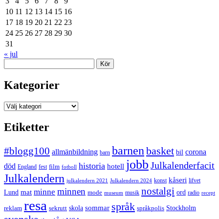
3
4
5
6
7
8
9
10
11
12
13
14
15
16
17
18
19
20
21
22
23
24
25
26
27
28
29
30
31
« jul
Sök
Kategorier
Kategorier
Etiketter
barnen
#blogg100
basket
allmänbildning
corona
bil
barn
jobb
Julkalenderfacit
historia
död
hotell
England
fest
film
fotboll
Julkalendern
kåseri
julkalendern 2021
Julkalendern 2024
konst
lifvet
nostalgi
minnen
minne
mat
Lund
mode
ord
musik
radio
museum
recept
resa
språk
sommar
reklam
sekrutt
skola
språkpolis
Stockholm