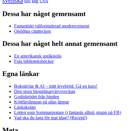
svenska
tåg
USA
tips
Dessa har något gemensamt
Fantastiskt välformulerad moderecensent
Onödiga citattecken
Dessa har något helt annat gemensamt
En amerikansk språkpolis
Fula biblioteksböcker
Egna länkar
Bokstävlar & AI – mitt levebröd. Gå en kurs!
Den stora bloggläsarvärvsveckan
Godisbrödet från himlen
Köttfärslimpan på allas läppar
Länkskolan
Lotten som Sommarpratare (i fantasin alltså: grupp på FB)
Vad ska du laga för mat idag? (Recept!)
Meta