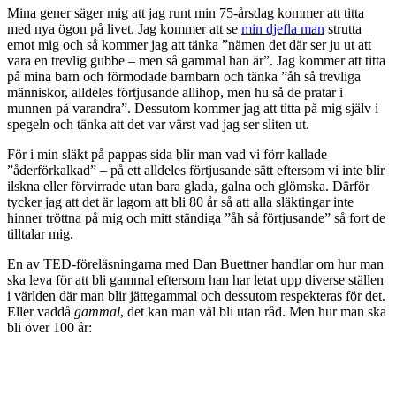
Mina gener säger mig att jag runt min 75-årsdag kommer att titta
med nya ögon på livet. Jag kommer att se
min djefla man
strutta
emot mig och så kommer jag att tänka ”nämen det där ser ju ut att
vara en trevlig gubbe – men så gammal han är”. Jag kommer att titta
på mina barn och förmodade barnbarn och tänka ”åh så trevliga
människor, alldeles förtjusande allihop, men hu så de pratar i
munnen på varandra”. Dessutom kommer jag att titta på mig själv i
spegeln och tänka att det var värst vad jag ser sliten ut.
För i min släkt på pappas sida blir man vad vi förr kallade
”åderförkalkad” – på ett alldeles förtjusande sätt eftersom vi inte blir
ilskna eller förvirrade utan bara glada, galna och glömska. Därför
tycker jag att det är lagom att bli 80 år så att alla släktingar inte
hinner tröttna på mig och mitt ständiga ”åh så förtjusande” så fort de
tilltalar mig.
En av TED-föreläsningarna med Dan Buettner handlar om hur man
ska leva för att bli gammal eftersom han har letat upp diverse ställen
i världen där man blir jättegammal och dessutom respekteras för det.
Eller vaddå
gammal
, det kan man väl bli utan råd. Men hur man ska
bli över 100 år: