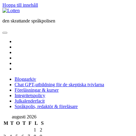
Hoppa till innehåll
Lotten
den skrattande språkpolisen
öppna
primär
twitter
meny
facebook
instagram
linkedin
rss
e-
post
Bloggarkiv
Chat GPT-utbildning för de skeptiska tvivlarna
Föreläsningar & kurser
Integritetspolicy
Julkalenderfacit
Språkpolis, redaktör & föreläsare
Sidopanel
augusti 2026
M
T
O
T
F
L
S
1
2