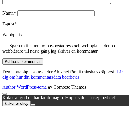
Namn*
E-post*
Webbplats
Spara mitt namn, min e-postadress och webbplats i denna
webbläsare till nästa gång jag skriver en kommentar.
Denna webbplats använder Akismet för att minska skräppost.
Lär
dig om hur din kommentarsdata bearbetas
.
Author WordPress-tema
av Compete Themes
Rulla
Kakor är goda – här får du några. Hoppas du är okej med det!
till
Kakor är okej.
toppen