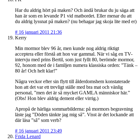
Har du aldrig hört på maken? Och ändå brukar du ju säga att
han är som en levande P1 vid matbordet. Eller menar du att
du aldrig lyssnat på maken? (nu behagar jag skoja lite med er)
#
16 januari 2011 21:36
Kerry
Min mormor blev 96 år, men kunde nog aldrig riktigt
acceptera eller förstå att hon var gammal. När vi såg en TV-
intervju med prins Bertil, som just fyllt 80, berömde mormor,
92, honom med de i familjen numera klassiska orden: ”Tänk –
80 år! Och helt klar!”
Några veckor efter sin flytt till ålderdomshem konstaterade
hon att det var ett trevligt ställe med bra mat och vänlig
personal, ”men det är så mycket GAMLA människor här.”
(Obs! Hon blev aldrig dement eller virrig.)
Apropå de härliga sommarbilderna: på mormors begravning
läste jag ”Döden tänkte jag mig så”. Visst är det lockande att
där läsa ”så” som verb?
#
16 januari 2011 23:49
Frida Lenard