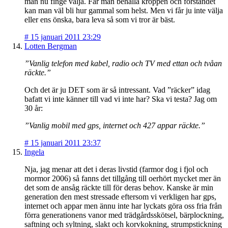
man nu finge välja. Får man behålla kroppen och förståndet
kan man väl bli hur gammal som helst. Men vi får ju inte välja
eller ens önska, bara leva så som vi tror är bäst.
#
15 januari 2011 23:29
Lotten Bergman
”Vanlig telefon med kabel, radio och TV med ettan och tvåan
räckte.”
Och det är ju DET som är så intressant. Vad ”räcker” idag
bafatt vi inte känner till vad vi inte har? Ska vi testa? Jag om
30 år:
”Vanlig mobil med gps, internet och 427 appar räckte.”
#
15 januari 2011 23:37
Ingela
Nja, jag menar att det i deras livstid (farmor dog i fjol och
mormor 2006) så fanns det tillgång till oerhört mycket mer än
det som de ansåg räckte till för deras behov. Kanske är min
generation den mest stressade eftersom vi verkligen har gps,
internet och appar men ännu inte har lyckats göra oss fria från
förra generationens vanor med trädgårdsskötsel, bärplockning,
saftning och syltning, slakt och korvkokning, strumpstickning