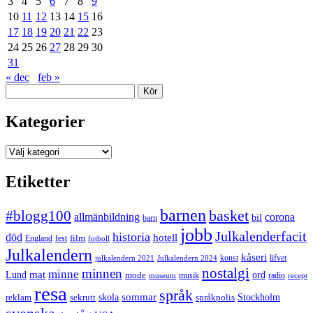
3
4
5
6
7
8
9
10
11
12
13
14
15
16
17
18
19
20
21
22
23
24
25
26
27
28
29
30
31
« dec
feb »
Sök
Kategorier
Kategorier
Etiketter
barnen
#blogg100
basket
allmänbildning
corona
bil
barn
jobb
Julkalenderfacit
historia
död
hotell
England
fest
film
fotboll
Julkalendern
kåseri
julkalendern 2021
Julkalendern 2024
konst
lifvet
nostalgi
minnen
minne
mat
Lund
mode
ord
musik
radio
museum
recept
resa
språk
sommar
reklam
sekrutt
skola
språkpolis
Stockholm