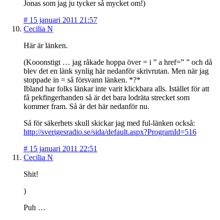
Jonas som jag ju tycker så mycket om!)
#
15 januari 2011 21:57
Cecilia N
Här är länken.
(Kooonstigt … jag råkade hoppa över = i ” a href=” ” och då
blev det en länk synlig här nedanför skrivrutan. Men när jag
stoppade in = så försvann länken. *?*
Ibland har folks länkar inte varit klickbara alls. Istället för att
få pekfingerhanden så är det bara lodräta strecket som
kommer fram. Så är det här nedanför nu.
Så för säkerhets skull skickar jag med ful-länken också:
http://sverigesradio.se/sida/default.aspx?ProgramId=516
#
15 januari 2011 22:51
Cecilia N
Shit!
)
Puh …