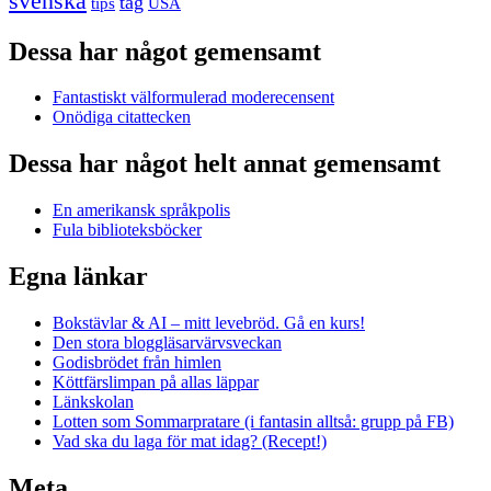
svenska
tåg
USA
tips
Dessa har något gemensamt
Fantastiskt välformulerad moderecensent
Onödiga citattecken
Dessa har något helt annat gemensamt
En amerikansk språkpolis
Fula biblioteksböcker
Egna länkar
Bokstävlar & AI – mitt levebröd. Gå en kurs!
Den stora bloggläsarvärvsveckan
Godisbrödet från himlen
Köttfärslimpan på allas läppar
Länkskolan
Lotten som Sommarpratare (i fantasin alltså: grupp på FB)
Vad ska du laga för mat idag? (Recept!)
Meta