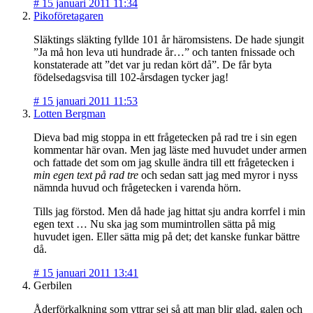
#
15 januari 2011 11:34
Pikoföretagaren
Släktings släkting fyllde 101 år häromsistens. De hade sjungit
”Ja må hon leva uti hundrade år…” och tanten fnissade och
konstaterade att ”det var ju redan kört då”. De får byta
födelsedagsvisa till 102-årsdagen tycker jag!
#
15 januari 2011 11:53
Lotten Bergman
Dieva bad mig stoppa in ett frågetecken på rad tre i sin egen
kommentar här ovan. Men jag läste med huvudet under armen
och fattade det som om jag skulle ändra till ett frågetecken i
min egen text på rad tre
och sedan satt jag med myror i nyss
nämnda huvud och frågetecken i varenda hörn.
Tills jag förstod. Men då hade jag hittat sju andra korrfel i min
egen text … Nu ska jag som mumintrollen sätta på mig
huvudet igen. Eller sätta mig på det; det kanske funkar bättre
då.
#
15 januari 2011 13:41
Gerbilen
Åderförkalkning som yttrar sej så att man blir glad, galen och