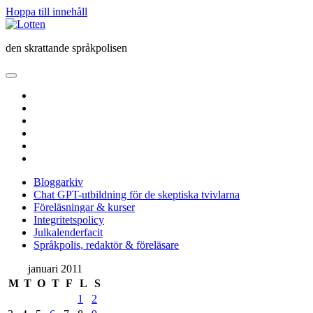
Hoppa till innehåll
Lotten
den skrattande språkpolisen
öppna
primär
twitter
meny
facebook
instagram
linkedin
rss
e-
post
Bloggarkiv
Chat GPT-utbildning för de skeptiska tvivlarna
Föreläsningar & kurser
Integritetspolicy
Julkalenderfacit
Språkpolis, redaktör & föreläsare
Sidopanel
januari 2011
M
T
O
T
F
L
S
1
2