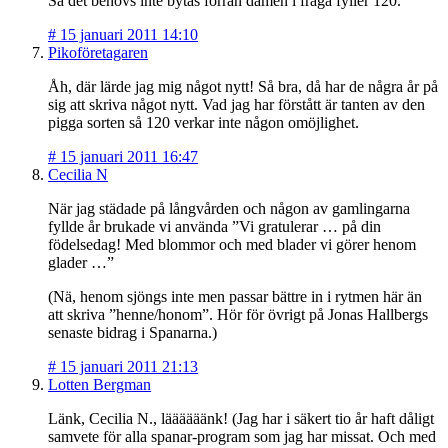
Så det behövs inte bytas förrän damen i fråga fyller 120.
#
15 januari 2011 14:10
Pikoföretagaren
Åh, där lärde jag mig något nytt! Så bra, då har de några år på
sig att skriva något nytt. Vad jag har förstått är tanten av den
pigga sorten så 120 verkar inte någon omöjlighet.
#
15 januari 2011 16:47
Cecilia N
När jag städade på långvården och någon av gamlingarna
fyllde år brukade vi använda ”Vi gratulerar … på din
födelsedag! Med blommor och med blader vi görer henom
glader …”
(Nä, henom sjöngs inte men passar bättre in i rytmen här än
att skriva ”henne/honom”. Hör för övrigt på Jonas Hallbergs
senaste bidrag i Spanarna.)
#
15 januari 2011 21:13
Lotten Bergman
Länk, Cecilia N., läääääänk! (Jag har i säkert tio år haft dåligt
samvete för alla spanar-program som jag har missat. Och med