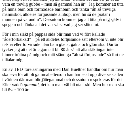
vara en trevlig gubbe – men så gammal han är”. Jag kommer att titta
på mina barn och förmodade barnbarn och tänka ”åh så trevliga
människor, alldeles förtjusande allihop, men hu så de pratar i
munnen på varandra”. Dessutom kommer jag att titta på mig själv i
spegeln och tänka att det var värst vad jag ser sliten ut.
För i min släkt på pappas sida blir man vad vi förr kallade
”åderförkalkad” – på ett alldeles förtjusande sätt eftersom vi inte blir
ilskna eller förvirrade utan bara glada, galna och glömska. Därför
tycker jag att det är lagom att bli 80 år så att alla släktingar inte
hinner tröttna på mig och mitt ständiga ”åh så förtjusande” så fort de
tilltalar mig.
En av TED-föreläsningarna med Dan Buettner handlar om hur man
ska leva för att bli gammal eftersom han har letat upp diverse ställen
i världen där man blir jättegammal och dessutom respekteras för det.
Eller vaddå
gammal
, det kan man väl bli utan råd. Men hur man ska
bli över 100 år: