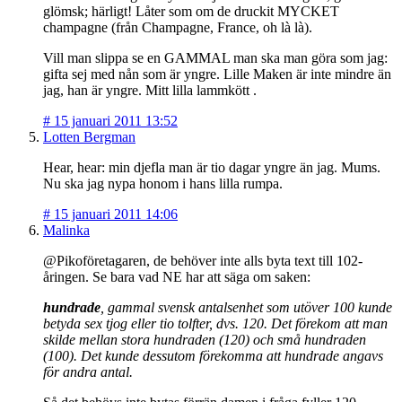
glömsk; härligt! Låter som om de druckit MYCKET
champagne (från Champagne, France, oh là là).
Vill man slippa se en GAMMAL man ska man göra som jag:
gifta sej med nån som är yngre. Lille Maken är inte mindre än
jag, han är yngre. Mitt lilla lammkött .
#
15 januari 2011 13:52
Lotten Bergman
Hear, hear: min djefla man är tio dagar yngre än jag. Mums.
Nu ska jag nypa honom i hans lilla rumpa.
#
15 januari 2011 14:06
Malinka
@Pikoföretagaren, de behöver inte alls byta text till 102-
åringen. Se bara vad NE har att säga om saken:
hundrade
, gammal svensk antalsenhet som utöver 100 kunde
betyda sex tjog eller tio tolfter, dvs. 120. Det förekom att man
skilde mellan stora hundraden (120) och små hundraden
(100). Det kunde dessutom förekomma att hundrade angavs
för andra antal.