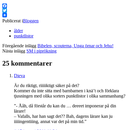
Facebook
Twitter
Publicerat i
Bloggen
ålder
punktlistor
Föregående inlägg
Bibelen, scouterna, Unga örnar och Jehu!
Nästa inlägg
SM i piprökning
25 kommentarer
Dieva
Är du riktigt, riiiiiktigt säker på det?
Kommer du inte sitta med barnbarnen i knä’t och förklara
tjusningen med olika sorters punktlistor i olika sammanhang?
”- Ååh, då förstår du kan du … deeeet imponerar på din
lärare!
– Vafalls, har han sagt det?? Bah, dagens lärare kan ju
iiiiingentiiing, annat var det på min tid.”