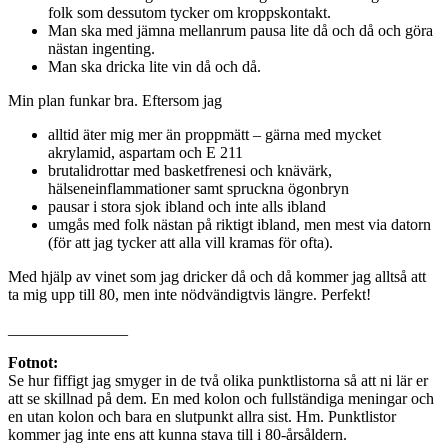
folk som dessutom tycker om kroppskontakt.
Man ska med jämna mellanrum pausa lite då och då och göra
nästan ingenting.
Man ska dricka lite vin då och då.
Min plan funkar bra. Eftersom jag
alltid äter mig mer än proppmätt – gärna med mycket
akrylamid, aspartam och E 211
brutalidrottar med basketfrenesi och knävärk,
hälseneinflammationer samt spruckna ögonbryn
pausar i stora sjok ibland och inte alls ibland
umgås med folk nästan på riktigt ibland, men mest via datorn
(för att jag tycker att alla vill kramas för ofta).
Med hjälp av vinet som jag dricker då och då kommer jag alltså att
ta mig upp till 80, men inte nödvändigtvis längre. Perfekt!
_______________
Fotnot:
Se hur fiffigt jag smyger in de två olika punktlistorna så att ni lär er
att se skillnad på dem. En med kolon och fullständiga meningar och
en utan kolon och bara en slutpunkt allra sist. Hm. Punktlistor
kommer jag inte ens att kunna stava till i 80-årsåldern.