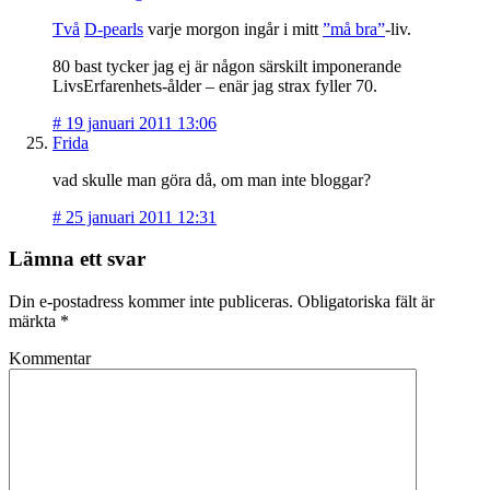
Två
D-pearls
varje morgon ingår i mitt
”må bra”
-liv.
80 bast tycker jag ej är någon särskilt imponerande
LivsErfarenhets-ålder – enär jag strax fyller 70.
#
19 januari 2011 13:06
Frida
vad skulle man göra då, om man inte bloggar?
#
25 januari 2011 12:31
Lämna ett svar
Din e-postadress kommer inte publiceras.
Obligatoriska fält är
märkta
*
Kommentar