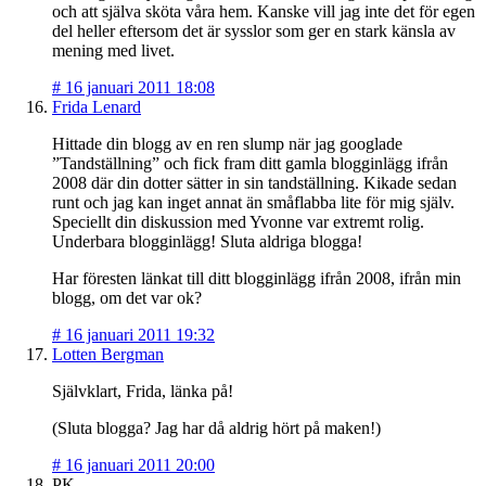
och att själva sköta våra hem. Kanske vill jag inte det för egen
del heller eftersom det är sysslor som ger en stark känsla av
mening med livet.
#
16 januari 2011 18:08
Frida Lenard
Hittade din blogg av en ren slump när jag googlade
”Tandställning” och fick fram ditt gamla blogginlägg ifrån
2008 där din dotter sätter in sin tandställning. Kikade sedan
runt och jag kan inget annat än småflabba lite för mig själv.
Speciellt din diskussion med Yvonne var extremt rolig.
Underbara blogginlägg! Sluta aldriga blogga!
Har föresten länkat till ditt blogginlägg ifrån 2008, ifrån min
blogg, om det var ok?
#
16 januari 2011 19:32
Lotten Bergman
Självklart, Frida, länka på!
(Sluta blogga? Jag har då aldrig hört på maken!)
#
16 januari 2011 20:00
PK