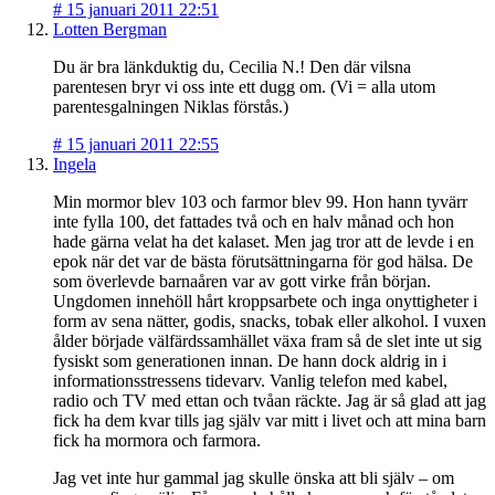
#
15 januari 2011 22:51
Lotten Bergman
Du är bra länkduktig du, Cecilia N.! Den där vilsna
parentesen bryr vi oss inte ett dugg om. (Vi = alla utom
parentesgalningen Niklas förstås.)
#
15 januari 2011 22:55
Ingela
Min mormor blev 103 och farmor blev 99. Hon hann tyvärr
inte fylla 100, det fattades två och en halv månad och hon
hade gärna velat ha det kalaset. Men jag tror att de levde i en
epok när det var de bästa förutsättningarna för god hälsa. De
som överlevde barnaåren var av gott virke från början.
Ungdomen innehöll hårt kroppsarbete och inga onyttigheter i
form av sena nätter, godis, snacks, tobak eller alkohol. I vuxen
ålder började välfärdssamhället växa fram så de slet inte ut sig
fysiskt som generationen innan. De hann dock aldrig in i
informationsstressens tidevarv. Vanlig telefon med kabel,
radio och TV med ettan och tvåan räckte. Jag är så glad att jag
fick ha dem kvar tills jag själv var mitt i livet och att mina barn
fick ha mormora och farmora.
Jag vet inte hur gammal jag skulle önska att bli själv – om