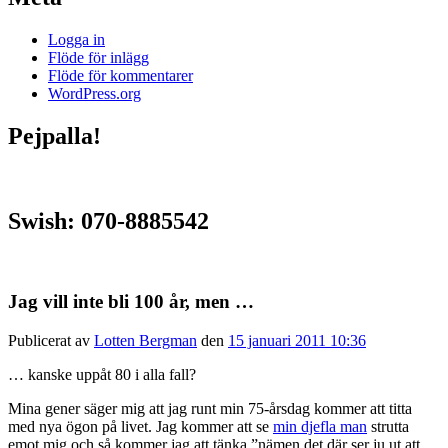
Logga in
Flöde för inlägg
Flöde för kommentarer
WordPress.org
Pejpalla!
Swish: 070-8885542
Jag vill inte bli 100 år, men …
Publicerat av
Lotten Bergman
den
15 januari 2011 10:36
… kanske uppåt 80 i alla fall?
Mina gener säger mig att jag runt min 75-årsdag kommer att titta
med nya ögon på livet. Jag kommer att se
min djefla man
strutta
emot mig och så kommer jag att tänka ”nämen det där ser ju ut att