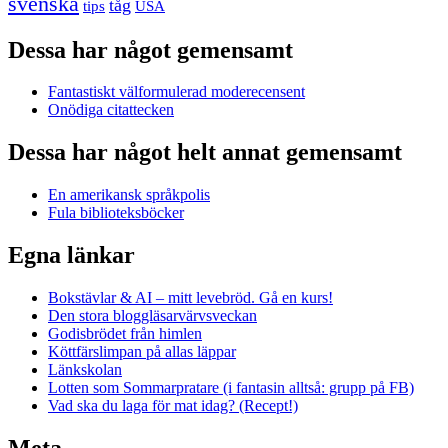
svenska
tåg
USA
tips
Dessa har något gemensamt
Fantastiskt välformulerad moderecensent
Onödiga citattecken
Dessa har något helt annat gemensamt
En amerikansk språkpolis
Fula biblioteksböcker
Egna länkar
Bokstävlar & AI – mitt levebröd. Gå en kurs!
Den stora bloggläsarvärvsveckan
Godisbrödet från himlen
Köttfärslimpan på allas läppar
Länkskolan
Lotten som Sommarpratare (i fantasin alltså: grupp på FB)
Vad ska du laga för mat idag? (Recept!)
Meta