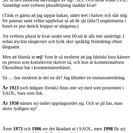
Samtidigt som verbens pluralböjning sladdar kvar!
(Tänk er gärna att jag tappar hakan, sätter teet i halsen och slår mig
för pannan samt vrålar upphetsat så att de sju [åtta?] ungdomarna i
huset av pur skräck hoppar ur sängarna.)
Att verbens plural är kvar under sent 60-tal är alls inte underligt. I
redan tryckta sångtexter och lyrik sker språklig förändring oftast
långsamt.
Men att blanda in
sej
! Som är så modernt att jag faktiskt bara känner
en person som konsekvent skriver så, och hon är kommentatösen
Ökenråttan här i kommentatorsbåset.
Så … hur modernt är det nu då? Jag tillsätter en enmansutredning.
År 1923
(och tidigare förstås) finns inte
sej
med som pronomen i
SAOL, bara som fisk.
År 1950
nämns
sej
under uppslagsordet
sig.
Och se på fan, man
skrev tydligen
sej!
Åren
1973
och
1986
ser det likadant ut i SAOL, men
1998
får
sej