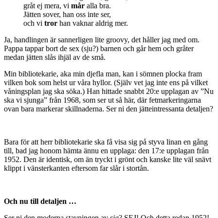
gråt ej mera, vi
mår
alla bra.
Jätten sover, han oss inte ser,
och vi
tror
han vaknar aldrig mer.
Ja, handlingen är sannerligen lite groovy, det håller jag med om.
Pappa tappar bort de sex (sju?) barnen och går hem och gråter
medan jätten slås ihjäl av de små.
Min bibliotekarie, aka min djefla man, kan i sömnen plocka fram
vilken bok som helst ur våra hyllor. (Själv vet jag inte ens på vilket
våningsplan jag ska söka.) Han hittade snabbt 20:e upplagan av ”Nu
ska vi sjunga” från 1968, som ser ut så här, där fetmarkeringarna
ovan bara markerar skillnaderna. Ser ni den jätteintressanta detaljen?
Bara för att herr bibliotekarie ska få visa sig på styva linan en gång
till, bad jag honom hämta ännu en upplaga: den 17:e upplagan från
1952. Den är identisk, om än tryckt i grönt och kanske lite väl snävt
klippt i vänsterkanten eftersom far slår i stortån.
Och nu till detaljen …
Ser ni den moderna stavningen av
sig
? SEJ! Och detta redan 1952!