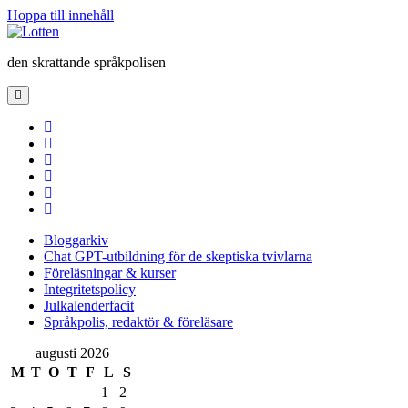
Hoppa till innehåll
Lotten
den skrattande språkpolisen
öppna
primär
meny
twitter
facebook
instagram
linkedin
rss
e-
post
Bloggarkiv
Chat GPT-utbildning för de skeptiska tvivlarna
Föreläsningar & kurser
Integritetspolicy
Julkalenderfacit
Språkpolis, redaktör & föreläsare
Sidopanel
augusti 2026
M
T
O
T
F
L
S
1
2