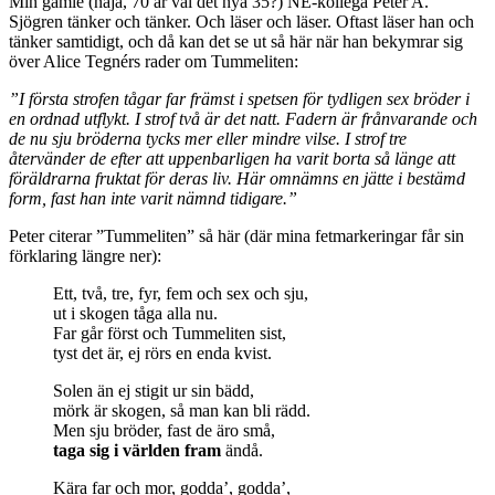
Min gamle (nåja, 70 är väl det nya 35?) NE-kollega Peter A.
Sjögren tänker och tänker. Och läser och läser. Oftast läser han och
tänker samtidigt, och då kan det se ut så här när han bekymrar sig
över Alice Tegnérs rader om Tummeliten:
”I första strofen tågar far främst i spetsen för tydligen sex bröder i
en ordnad utflykt. I strof två är det natt. Fadern är frånvarande och
de nu sju bröderna tycks mer eller mindre vilse. I strof tre
återvänder de efter att uppenbarligen ha varit borta så länge att
föräldrarna fruktat för deras liv. Här omnämns en jätte i bestämd
form, fast han inte varit nämnd tidigare.”
Peter citerar ”Tummeliten” så här (där mina fetmarkeringar får sin
förklaring längre ner):
Ett, två, tre, fyr, fem och sex och sju,
ut i skogen tåga alla nu.
Far går först och Tummeliten sist,
tyst det är, ej rörs en enda kvist.
Solen än ej stigit ur sin bädd,
mörk är skogen, så man kan bli rädd.
Men sju bröder, fast de äro små,
taga sig i världen fram
ändå.
Kära far och mor, godda’, godda’,