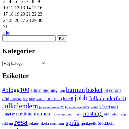
3
4
5
6
7
8
9
10
11
12
13
14
15
16
17
18
19
20
21
22
23
24
25
26
27
28
29
30
31
« jul
Sök
Kategorier
Kategorier
Etiketter
barnen
#blogg100
basket
allmänbildning
corona
bil
barn
jobb
Julkalenderfacit
historia
död
hotell
England
fest
film
fotboll
Julkalendern
kåseri
julkalendern 2021
Julkalendern 2024
konst
lifvet
nostalgi
minnen
minne
mat
Lund
mode
ord
musik
radio
museum
recept
resa
språk
sommar
reklam
sekrutt
skola
språkpolis
Stockholm