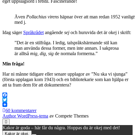
eget uppslagsord i fetstil. Fascinerande!
Även
Pollachius virens
häpnar över att man redan 1952 vanligt
med j.
Idag säger
Språkrådet
angående
sej
och huruvida det är okej i skrift:
”Det är en stilfråga. I ledig, talspråkshärmande stil kan
man använda dessa former, men inte annars. I sakprosa
är alltså
mig, dig, sig
de normala formerna.”
Min fråga!
Har ni månne tidigare eller senare upplagor av ”Nu ska vi sjunga”
(första upplagan kom 1943) och en bibliotekarie som kan hjälpa er
att ta fram dem för att dokumentera?
Facebook
Twitter
60 kommentarer
Author WordPress-tema
av Compete Themes
Rulla
till
Kakor är goda – här får du några. Hoppas du är okej med det!
toppen
Kakor är okej.