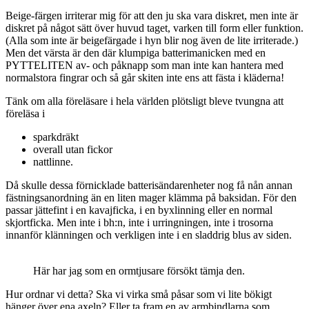
Beige-färgen irriterar mig för att den ju ska vara diskret, men inte är
diskret på något sätt över huvud taget, varken till form eller funktion.
(Alla som inte är beigefärgade i hyn blir nog även de lite irriterade.)
Men det värsta är den där klumpiga batterimanicken med en
PYTTELITEN av- och påknapp som man inte kan hantera med
normalstora fingrar och så går skiten inte ens att fästa i kläderna!
Tänk om alla föreläsare i hela världen plötsligt bleve tvungna att
föreläsa i
sparkdräkt
overall utan fickor
nattlinne.
Då skulle dessa förnicklade batterisändarenheter nog få nån annan
fästningsanordning än en liten mager klämma på baksidan. För den
passar jättefint i en kavajficka, i en byxlinning eller en normal
skjortficka. Men inte i bh:n, inte i urringningen, inte i trosorna
innanför klänningen och verkligen inte i en sladdrig blus av siden.
Här har jag som en ormtjusare försökt tämja den.
Hur ordnar vi detta? Ska vi virka små påsar som vi lite bökigt
hänger över ena axeln? Eller ta fram en av armbindlarna som