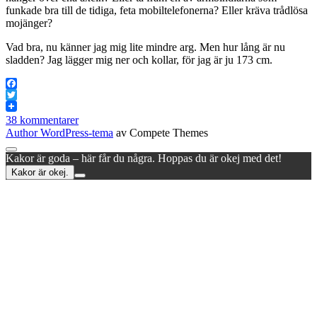
funkade bra till de tidiga, feta mobiltelefonerna? Eller kräva trådlösa
mojänger?
Vad bra, nu känner jag mig lite mindre arg. Men hur lång är nu
sladden? Jag lägger mig ner och kollar, för jag är ju 173 cm.
Facebook
Twitter
38 kommentarer
Author WordPress-tema
av Compete Themes
Rulla
Kakor är goda – här får du några. Hoppas du är okej med det!
till
Kakor är okej.
toppen