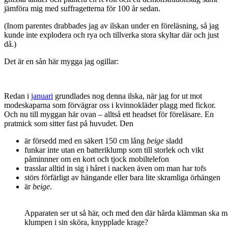
jämföra mig med suffragetterna för 100 år sedan.
(Inom parentes drabbades jag av ilskan under en föreläsning, så jag
kunde inte explodera och rya och tillverka stora skyltar där och just
då.)
Det är en sån här mygga jag ogillar:
Redan i
januari
grundlades nog denna ilska, när jag for ut mot
modeskaparna som förvägrar oss i kvinnokläder plagg med fickor.
Och nu till myggan här ovan – alltså ett headset för föreläsare. En
pratmick som sitter fast på huvudet. Den
är försedd med en säkert 150 cm lång
beige
sladd
funkar inte utan en batteriklump som till storlek och vikt
påminnner om en kort och tjock mobiltelefon
trasslar alltid in sig i håret i nacken även om man har tofs
störs förfärligt av hängande eller bara lite skramliga örhängen
är
beige
.
Apparaten ser ut så här, och med den där hårda klämman ska m
klumpen i sin sköra, knypplade krage?