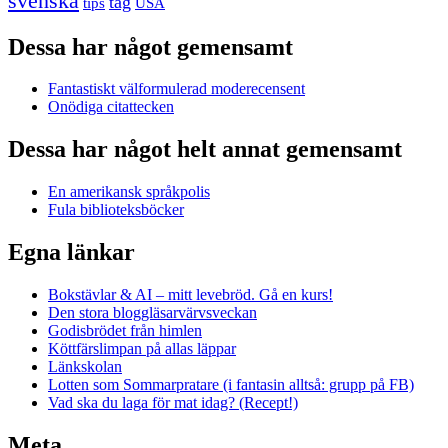
svenska
tåg
USA
tips
Dessa har något gemensamt
Fantastiskt välformulerad moderecensent
Onödiga citattecken
Dessa har något helt annat gemensamt
En amerikansk språkpolis
Fula biblioteksböcker
Egna länkar
Bokstävlar & AI – mitt levebröd. Gå en kurs!
Den stora bloggläsarvärvsveckan
Godisbrödet från himlen
Köttfärslimpan på allas läppar
Länkskolan
Lotten som Sommarpratare (i fantasin alltså: grupp på FB)
Vad ska du laga för mat idag? (Recept!)
Meta