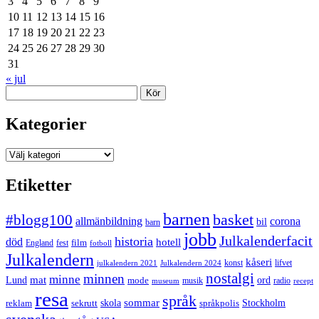
3
4
5
6
7
8
9
10
11
12
13
14
15
16
17
18
19
20
21
22
23
24
25
26
27
28
29
30
31
« jul
Sök
Kategorier
Kategorier
Etiketter
barnen
#blogg100
basket
allmänbildning
corona
bil
barn
jobb
Julkalenderfacit
historia
död
hotell
England
fest
film
fotboll
Julkalendern
kåseri
julkalendern 2021
Julkalendern 2024
konst
lifvet
nostalgi
minnen
minne
mat
Lund
mode
ord
musik
radio
museum
recept
resa
språk
sommar
reklam
sekrutt
skola
språkpolis
Stockholm