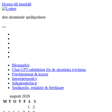
Hoppa till innehåll
Lotten
den skrattande språkpolisen
öppna
primär
twitter
meny
facebook
instagram
linkedin
rss
e-
post
Bloggarkiv
Chat GPT-utbildning för de skeptiska tvivlarna
Föreläsningar & kurser
Integritetspolicy
Julkalenderfacit
Språkpolis, redaktör & föreläsare
Sidopanel
augusti 2026
M
T
O
T
F
L
S
1
2