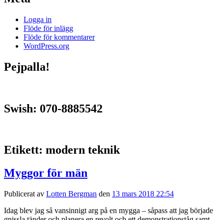
Logga in
Flöde för inlägg
Flöde för kommentarer
WordPress.org
Pejpalla!
Swish: 070-8885542
Etikett:
modern teknik
Myggor för män
Publicerat av
Lotten Bergman
den
13 mars 2018 22:54
Idag blev jag så vansinnigt arg på en mygga – såpass att jag började
gnissla tänder och planera en revolt och ett demonstrationståg samt