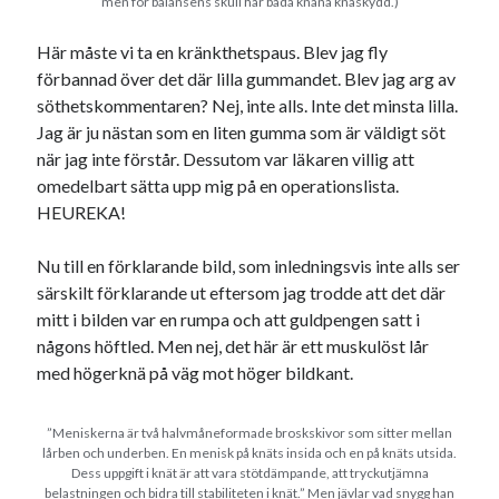
men för balansens skull har båda knäna knäskydd.)
Etiketter
#blogg100
Här måste vi ta en kränkthetspaus. Blev jag fly
allmänbildning
barn
förbannad över det där lilla gummandet. Blev jag arg av
barnen
basket
corona
bil
söthetskommentaren? Nej, inte alls. Inte det minsta lilla.
Jag är ju nästan som en liten gumma som är väldigt söt
död
film
England
fest
fotboll
när jag inte förstår. Dessutom var läkaren villig att
jobb
historia
omedelbart sätta upp mig på en operationslista.
hotell
HEUREKA!
Julkalendern
Julkalenderfacit
Nu till en förklarande bild, som inledningsvis inte alls ser
julkalendern 2021
Julkalendern 2024
konst
särskilt förklarande ut eftersom jag trodde att det där
minne
kåseri
mat
Lund
lifvet
mitt i bilden var en rumpa och att guldpengen satt i
minnen
någons höftled. Men nej, det här är ett muskulöst lår
mode
musik
museum
med högerknä på väg mot höger bildkant.
nostalgi
ord
radio
recept
resa
”Meniskerna är två halvmåneformade broskskivor som sitter mellan
skola
reklam
sekrutt
lårben och underben. En menisk på knäts insida och en på knäts utsida.
Dess uppgift i knät är att vara stötdämpande, att tryckutjämna
språk
sommar
språkpolis
belastningen och bidra till stabiliteten i knät.” Men jävlar vad snygg han