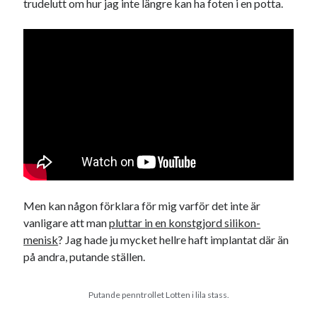
trudelutt om hur jag inte längre kan ha foten i en potta.
Swish: 070-8885542
Men kan någon förklara för mig varför det inte är
vanligare att man
pluttar in en konstgjord silikon-
menisk
? Jag hade ju mycket hellre haft implantat där än
på andra, putande ställen.
Putande penntrollet Lotten i lila stass.