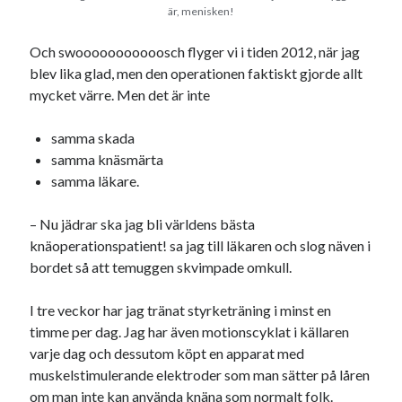
är, menisken!
svenska
tåg
tips
Stockholm
Och swooooooooooosch flyger vi i tiden 2012, när jag
USA
blev lika glad, men den operationen faktiskt gjorde allt
mycket värre. Men det är inte
Dessa har något gemensamt
samma skada
Fantastiskt välformulerad moderecensent
samma knäsmärta
Onödiga citattecken
samma läkare.
– Nu jädrar ska jag bli världens bästa
Dessa har något helt annat gemensamt
knäoperationspatient! sa jag till läkaren och slog näven i
bordet så att temuggen skvimpade omkull.
En amerikansk språkpolis
Fula biblioteksböcker
I tre veckor har jag tränat styrketräning i minst en
timme per dag. Jag har även motionscyklat i källaren
varje dag och dessutom köpt en apparat med
Egna länkar
muskelstimulerande elektroder som man sätter på låren
Bokstävlar & AI – mitt levebröd. Gå en kurs!
om man inte kan använda knäna som normalt folk.