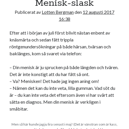
Menisk-slask
17
18
19
20
21
22
23
Publicerat av
Lotten Bergman
den
12 augusti 2017
24
25
26
27
28
29
30
16:38
31
Efter att i början av juli först blivit nästan enbent av
« jul
knäsmärta och sedan fått trippla
röntgenundersökningar på både härsan, tvärsan och
baklänges, kom så svaret via telefon:
Sök
– Din menisk är ju sprucken på både längden och tvären.
Det är inte konstigt att du har fått så ont.
– Va? Menisken! Det hade jag ingen aning om!
– Nämen det kan du inte veta, lilla gumman. Vad söt du
Kategorier
är – du kan inte veta det eftersom även vi har svårt att
sätta en diagnos. Men din menisk är verkligen i
Kategorier
småbitar.
Men så här kunde jag ju lira senast i maj! (Det är vänstran som är kass,