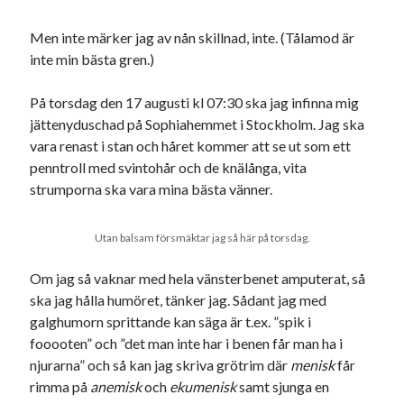
Den stora bloggläsarvärvsveckan
Godisbrödet från himlen
Men inte märker jag av nån skillnad, inte. (Tålamod är
Köttfärslimpan på allas läppar
inte min bästa gren.)
Länkskolan
Lotten som Sommarpratare (i fantasin alltså: grupp på FB)
På torsdag den 17 augusti kl 07:30 ska jag infinna mig
Vad ska du laga för mat idag? (Recept!)
jättenyduschad på Sophiahemmet i Stockholm. Jag ska
vara renast i stan och håret kommer att se ut som ett
penntroll med svintohår och de knälånga, vita
strumporna ska vara mina bästa vänner.
Meta
Logga in
Utan balsam försmäktar jag så här på torsdag.
Flöde för inlägg
Flöde för kommentarer
Om jag så vaknar med hela vänsterbenet amputerat, så
WordPress.org
ska jag hålla humöret, tänker jag. Sådant jag med
galghumorn sprittande kan säga är t.ex. ”spik i
fooooten” och ”det man inte har i benen får man ha i
njurarna” och så kan jag skriva grötrim där
menisk
får
rimma på
anemisk
och
ekumenisk
samt sjunga en
Pejpalla!