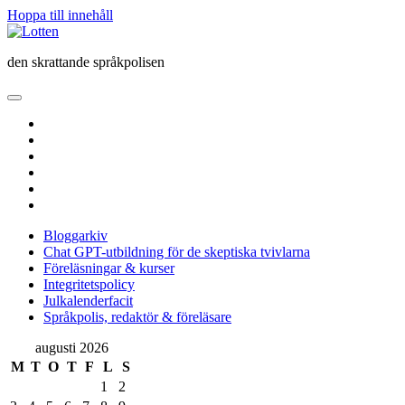
Hoppa till innehåll
Lotten
den skrattande språkpolisen
öppna
primär
twitter
meny
facebook
instagram
linkedin
rss
e-
post
Bloggarkiv
Chat GPT-utbildning för de skeptiska tvivlarna
Föreläsningar & kurser
Integritetspolicy
Julkalenderfacit
Språkpolis, redaktör & föreläsare
Sidopanel
augusti 2026
M
T
O
T
F
L
S
1
2