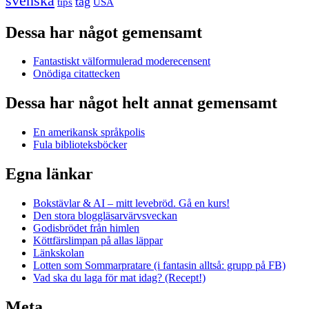
svenska
tåg
USA
tips
Dessa har något gemensamt
Fantastiskt välformulerad moderecensent
Onödiga citattecken
Dessa har något helt annat gemensamt
En amerikansk språkpolis
Fula biblioteksböcker
Egna länkar
Bokstävlar & AI – mitt levebröd. Gå en kurs!
Den stora bloggläsarvärvsveckan
Godisbrödet från himlen
Köttfärslimpan på allas läppar
Länkskolan
Lotten som Sommarpratare (i fantasin alltså: grupp på FB)
Vad ska du laga för mat idag? (Recept!)
Meta