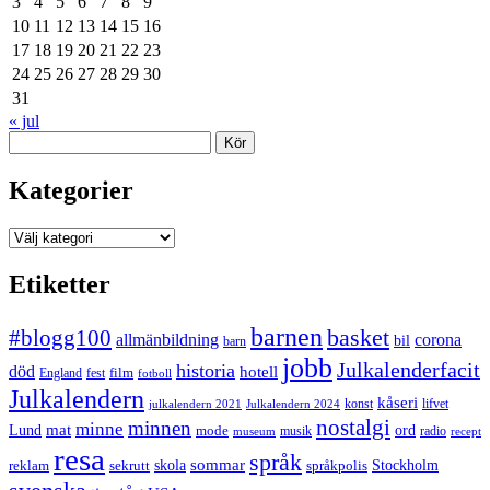
3
4
5
6
7
8
9
10
11
12
13
14
15
16
17
18
19
20
21
22
23
24
25
26
27
28
29
30
31
« jul
Sök
Kategorier
Kategorier
Etiketter
barnen
#blogg100
basket
allmänbildning
corona
bil
barn
jobb
Julkalenderfacit
historia
död
hotell
England
fest
film
fotboll
Julkalendern
kåseri
julkalendern 2021
Julkalendern 2024
konst
lifvet
nostalgi
minnen
minne
mat
Lund
mode
ord
musik
radio
museum
recept
resa
språk
sommar
reklam
sekrutt
skola
språkpolis
Stockholm