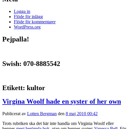
Logga in
Flöde för inlägg
Flöde för kommentarer
WordPress.org
Pejpalla!
Swish: 070-8885542
Etikett:
kultor
Virgina Woolf hade en syster of her own
Publicerat av
Lotten Bergman
den
8 maj 2010 00:42
Trots rubriken ska det här inte handla om Virginia Woolf eller
hennes
mest berömda bok
, utan om hennes syster:
Vanessa Bell
. För