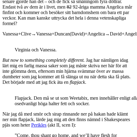
senare gjorde han det – och de fick så småningom fyra döttrar.
Endast två av dem är i livet, men
82
92-åriga mamma Angelica mår
finfint och kommer och besöker sitt barndomshem om bara ett par
veckor. Kan man kanske uttrycka det hela i denna vetenskapliga
formel?
Vanessa+Clive→Vanessa+Duncan(David)=Angelica→David+Angel
Virginia och Vanessa.
But now to something completely different.
Jag har nämligen idag
lärt mig en farlig massa saker som jag måste skriva ner här för att
inte glömma dem, eftersom min hjärna svämmar över av massa
dumheter som jag kommer att få slänga ut nu när detta ska få plats.
Det började med att jag fick äta en
flapjack
.
Flapjack. Den må se ut som Weetabix, men innehåller enligt alla
osedvanligt höga halter fett och socker.
När jag då med smör och sirap rinnande ner på hakan hade klämt
ner min flapjack, lärde jag mig att den finns nämnd i Shakespeares
pjäs som heter
Perikles
(akt II, scen I):
”Come, thou shant go home, and we’ll have flesh for