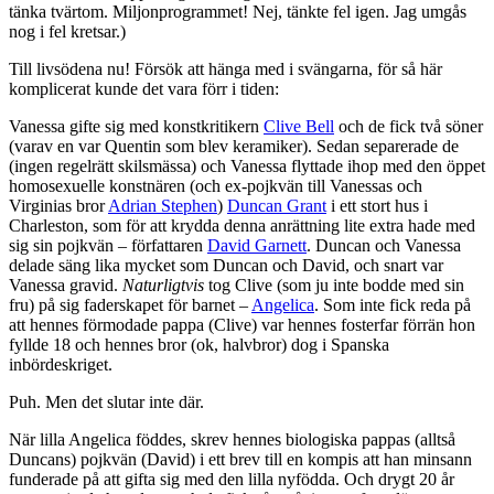
tänka tvärtom. Miljonprogrammet! Nej, tänkte fel igen. Jag umgås
nog i fel kretsar.)
Till livsödena nu! Försök att hänga med i svängarna, för så här
komplicerat kunde det vara förr i tiden:
Vanessa gifte sig med konstkritikern
Clive Bell
och de fick två söner
(varav en var Quentin som blev keramiker). Sedan separerade de
(ingen regelrätt skilsmässa) och Vanessa flyttade ihop med den öppet
homosexuelle konstnären (och ex-pojkvän till Vanessas och
Virginias bror
Adrian Stephen
)
Duncan Grant
i ett stort hus i
Charleston, som för att krydda denna anrättning lite extra hade med
sig sin pojkvän – författaren
David Garnett
. Duncan och Vanessa
delade säng lika mycket som Duncan och David, och snart var
Vanessa gravid.
Naturligtvis
tog Clive (som ju inte bodde med sin
fru) på sig faderskapet för barnet –
Angelica
. Som inte fick reda på
att hennes förmodade pappa (Clive) var hennes fosterfar förrän hon
fyllde 18 och hennes bror (ok, halvbror) dog i Spanska
inbördeskriget.
Puh. Men det slutar inte där.
När lilla Angelica föddes, skrev hennes biologiska pappas (alltså
Duncans) pojkvän (David) i ett brev till en kompis att han minsann
funderade på att gifta sig med den lilla nyfödda. Och drygt 20 år