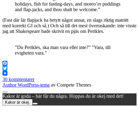
holidays, fish for fasting-days, and moreo’er puddings
and flap-jacks, and thou shalt be welcome.”
(Fast där lär flapjack ha betytt något annat, en slags riktig maträtt
med korrekt GI och så.) Och så till det mest överraskande: inte visste
jag att Shakespeare hade skrivit en pjäs om Perikles.
”Du Perikles, ska man vara eller inte?” ”Vara, till
evigheten vara.”
Facebook
Twitter
30 kommentarer
Author WordPress-tema
av Compete Themes
Rulla
Kakor är goda – här får du några. Hoppas du är okej med det!
till
Kakor är okej.
toppen