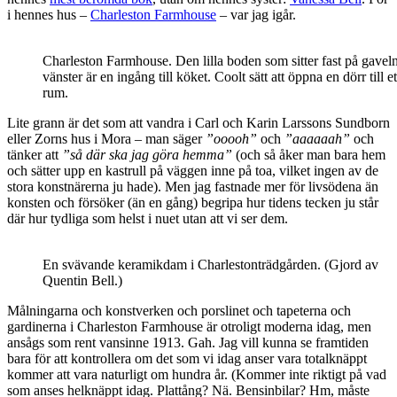
i hennes hus –
Charleston Farmhouse
– var jag igår.
Charleston Farmhouse. Den lilla boden som sitter fast på gaveln 
vänster är en ingång till köket. Coolt sätt att öppna en dörr till et
rum.
Lite grann är det som att vandra i Carl och Karin Larssons Sundborn
eller Zorns hus i Mora – man säger
”ooooh”
och
”aaaaaah”
och
tänker att
”så där ska jag göra hemma”
(och så åker man bara hem
och sätter upp en kastrull på väggen inne på toa, vilket ingen av de
stora konstnärerna ju hade). Men jag fastnade mer för livsödena än
konsten och försöker (än en gång) begripa hur tidens tecken ju står
där hur tydliga som helst i nuet utan att vi ser dem.
En svävande keramikdam i Charlestonträdgården. (Gjord av
Quentin Bell.)
Målningarna och konstverken och porslinet och tapeterna och
gardinerna i Charleston Farmhouse är otroligt moderna idag, men
ansågs som rent vansinne 1913. Gah. Jag vill kunna se framtiden
bara för att kontrollera om det som vi idag anser vara totalknäppt
kommer att vara naturligt om hundra år. (Kommer inte riktigt på vad
som anses helknäppt idag. Plattång? Nä. Bensinbilar? Hm, måste