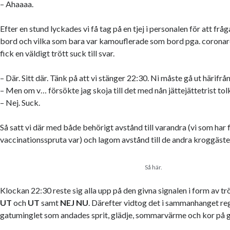
– Ahaaaa.
Efter en stund lyckades vi få tag på en tjej i personalen för att frå
bord och vilka som bara var kamouflerade som bord pga. coronare
fick en väldigt trött suck till svar.
– Där. Sitt där. Tänk på att vi stänger 22:30. Ni måste gå ut härifrå
– Men om v… försökte jag skoja till det med nån jättejättetrist tol
– Nej. Suck.
Så satt vi där med både behörigt avstånd till varandra (vi som har 
vaccinationsspruta var) och lagom avstånd till de andra kroggäster
Så här.
Klockan 22:30 reste sig alla upp på den givna signalen i form av t
UT
och
UT
samt
NEJ NU
. Därefter vidtog det i sammanhanget re
gatuminglet som andades sprit, glädje, sommarvärme och kor på 