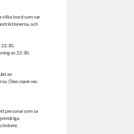
ga vilka bord som var
striktionerna, och
n 22:30.
kning av 22:30.
fått en
na. Ölen slank ner.
rött personal som sa
gelvidriga
grönbete.