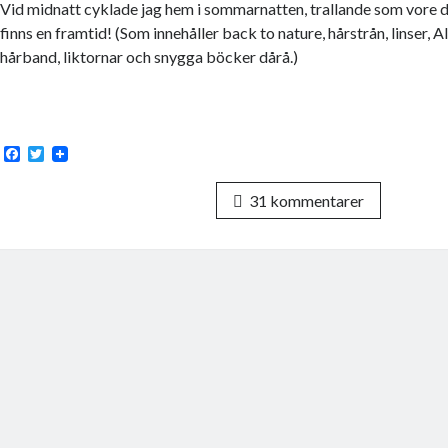
Vid midnatt cyklade jag hem i sommarnatten, trallande som vore de
finns en framtid! (Som innehåller back to nature, hårstrån, linser, A
hårband, liktornar och snygga böcker dårå.)
F
T
a
w
c
i
31 kommentarer
e
t
b
t
o
e
o
r
k