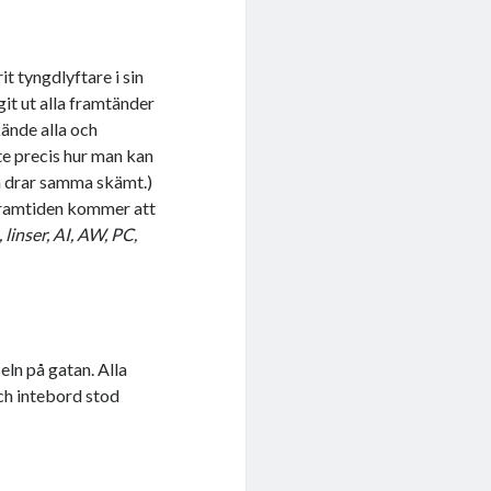
t tyngdlyftare i sin
git ut alla framtänder
ände alla och
te precis hur man kan
lla drar samma skämt.)
 framtiden kommer att
 linser, AI, AW, PC,
eln på gatan. Alla
ch intebord stod