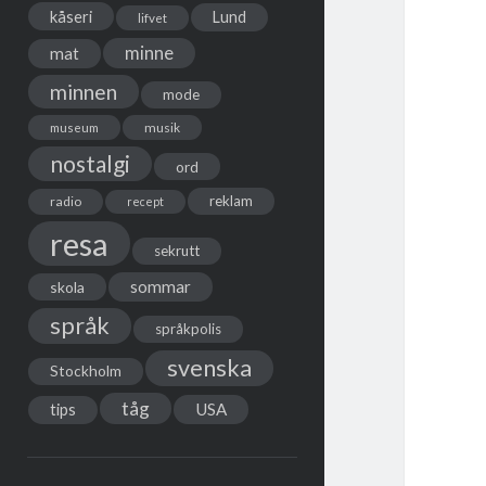
kåseri
Lund
lifvet
minne
mat
minnen
mode
musik
museum
nostalgi
ord
reklam
radio
recept
resa
sekrutt
sommar
skola
språk
språkpolis
svenska
Stockholm
tåg
USA
tips