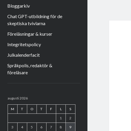
Bloggarkiv
Chat GPT-utbildning för de
skeptiska tvivlarna
Föreläsningar & kurser
Integritetspolicy
Julkalenderfacit
Språkpolis, redaktör &
föreläsare
Sidopanel
augusti 2026
M
T
O
T
F
L
S
1
2
3
4
5
6
7
8
9