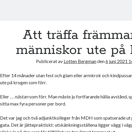
Att träffa främm
människor ute på 
Publicerat av
Lotten Bergman
den
6 juni 2021 1
Efter 14 månader utan fest och glam eller armkrok och kindpussar, 
ute på krogen som förr.
Eller …
nästan
som förr. Man måste ju fortfarande hålla avstånd, s
sitta max fyra personer per bord.
Det var jag och två adjunktkolleger från MDH som spatserade ut 
gata. Det är jättepraktiskt: utskänkningsställena ligger vägg i vä
slinka in på den som för tillfället ser
trevligast
tommast ut.