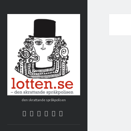
Lotten
den skrattande språkpolisen
twitter
facebook
instagram
linkedin
rss
e-
post