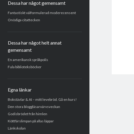
Dessa har något gemensamt
Fantastiskt välformulerad moderecensent
Onödiga citattecken
Dessa har något helt annat
gemensamt
En amerikansk språkpolis
Fula biblioteksböcker
Egna länkar
Bokstävlar & AI – mitt levebröd. Gå en kurs!
Den stora bloggläsarvärvsveckan
Godisbrödet från himlen
Köttfärslimpan på allas läppar
Länkskolan