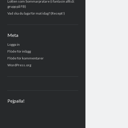
Lotten som Sommarpratare (i fantasin alltså:
grupp på FB)
Vad ska du laga för mat idag? (Recept!)
Meta
Logga in
Flöde för inlägg
Flöde för kommentarer
WordPress.org
Pejpalla!