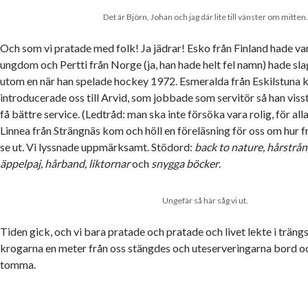
Det är Björn, Johan och jag där lite till vänster om mitten.
Och som vi pratade med folk! Ja jädrar! Esko från Finland hade vari
ungdom och Pertti från Norge (ja, han hade helt fel namn) hade sla
utom en när han spelade hockey 1972. Esmeralda från Eskilstuna k
introducerade oss till Arvid, som jobbade som servitör så han viss
få bättre service. (Ledtråd: man ska inte försöka vara rolig, för a
Linnea från Strängnäs kom och höll en föreläsning för oss om hur
se ut. Vi lyssnade uppmärksamt. Stödord:
back to nature, hårstrån,
äppelpaj, hårband, liktornar
och
snygga böcker
.
Ungefär så här såg vi ut.
Tiden gick, och vi bara pratade och pratade och livet lekte i trängs
krogarna en meter från oss stängdes och uteserveringarna bord o
tomma.