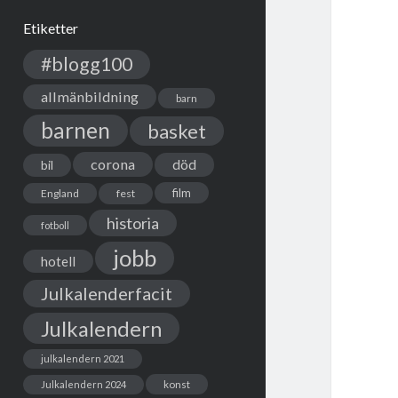
Etiketter
#blogg100
allmänbildning
barn
barnen
basket
corona
död
bil
film
England
fest
historia
fotboll
jobb
hotell
Julkalenderfacit
Julkalendern
julkalendern 2021
Julkalendern 2024
konst