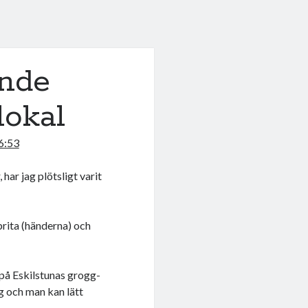
ande
lokal
6:53
har jag plötsligt varit
prita (händerna) och
på Eskilstunas grogg-
gg och man kan lätt