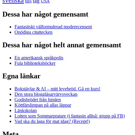
svenska
tåg
USA
tips
Dessa har något gemensamt
Fantastiskt välformulerad moderecensent
Onödiga citattecken
Dessa har något helt annat gemensamt
En amerikansk språkpolis
Fula biblioteksböcker
Egna länkar
Bokstävlar & AI – mitt levebröd. Gå en kurs!
Den stora bloggläsarvärvsveckan
Godisbrödet från himlen
Köttfärslimpan på allas läppar
Länkskolan
Lotten som Sommarpratare (i fantasin alltså: grupp på FB)
Vad ska du laga för mat idag? (Recept!)
Meta