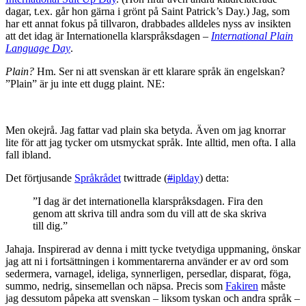
dagar, t.ex. går hon gärna i grönt på Saint Patrick’s Day.) Jag, som
har ett annat fokus på tillvaron, drabbades alldeles nyss av insikten
att det idag är Internationella klarspråksdagen –
International Plain
Language Day
.
Plain?
Hm. Ser ni att svenskan är ett klarare språk än engelskan?
”Plain” är ju inte ett dugg plaint. NE:
Men okejrå. Jag fattar vad plain ska betyda. Även om jag knorrar
lite för att jag tycker om utsmyckat språk. Inte alltid, men ofta. I alla
fall ibland.
Det förtjusande
Språkrådet
twittrade (
#
iplday
) detta:
”I dag är det internationella klarspråksdagen. Fira den
genom att skriva till andra som du vill att de ska skriva
till dig.”
Jahaja. Inspirerad av denna i mitt tycke tvetydiga uppmaning, önskar
jag att ni i fortsättningen i kommentarerna använder er av ord som
sedermera, varnagel, ideliga, synnerligen, persedlar, disparat, föga,
summo, nedrig, sinsemellan och näpsa. Precis som
Fakiren
måste
jag dessutom påpeka att svenskan – liksom tyskan och andra språk –