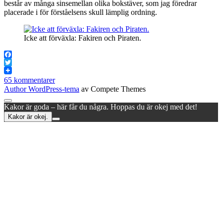
består av många sinsemellan olika bokstäver, som jag föredrar
placerade i för förståelsens skull lämplig ordning.
Icke att förväxla: Fakiren och Piraten.
Facebook
Twitter
65 kommentarer
Author WordPress-tema
av Compete Themes
Rulla
Kakor är goda – här får du några. Hoppas du är okej med det!
till
Kakor är okej.
toppen