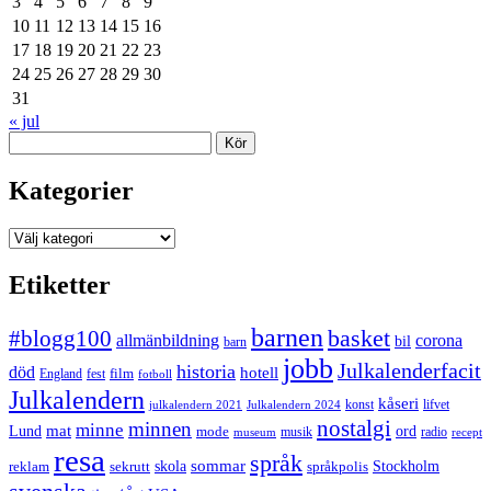
3
4
5
6
7
8
9
10
11
12
13
14
15
16
17
18
19
20
21
22
23
24
25
26
27
28
29
30
31
« jul
Sök
Kategorier
Kategorier
Etiketter
barnen
#blogg100
basket
allmänbildning
corona
bil
barn
jobb
Julkalenderfacit
historia
död
hotell
England
fest
film
fotboll
Julkalendern
kåseri
julkalendern 2021
Julkalendern 2024
konst
lifvet
nostalgi
minnen
minne
mat
Lund
mode
ord
musik
radio
museum
recept
resa
språk
sommar
reklam
sekrutt
skola
språkpolis
Stockholm