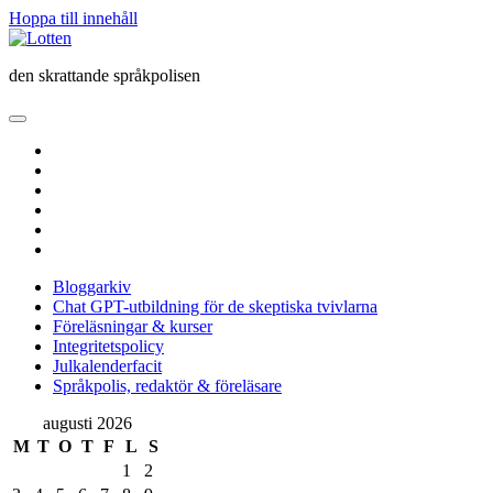
Hoppa till innehåll
Lotten
den skrattande språkpolisen
öppna
primär
twitter
meny
facebook
instagram
linkedin
rss
e-
post
Bloggarkiv
Chat GPT-utbildning för de skeptiska tvivlarna
Föreläsningar & kurser
Integritetspolicy
Julkalenderfacit
Språkpolis, redaktör & föreläsare
Sidopanel
augusti 2026
M
T
O
T
F
L
S
1
2