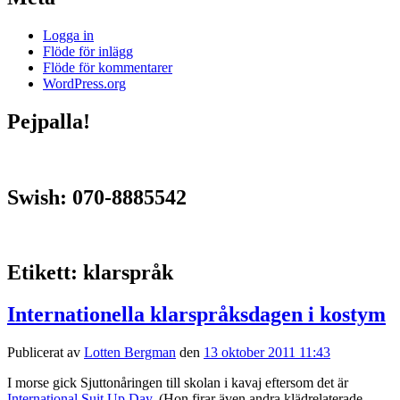
Logga in
Flöde för inlägg
Flöde för kommentarer
WordPress.org
Pejpalla!
Swish: 070-8885542
Etikett:
klarspråk
Internationella klarspråksdagen i kostym
Publicerat av
Lotten Bergman
den
13 oktober 2011 11:43
I morse gick Sjuttonåringen till skolan i kavaj eftersom det är
International Suit Up Day
. (Hon firar även andra klädrelaterade