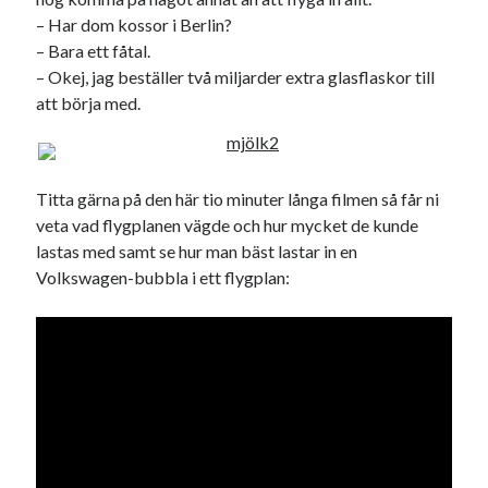
Den stora bloggläsarvärvsveckan
– Har dom kossor i Berlin?
Godisbrödet från himlen
– Bara ett fåtal.
Köttfärslimpan på allas läppar
– Okej, jag beställer två miljarder extra glasflaskor till
Länkskolan
att börja med.
Lotten som Sommarpratare (i fantasin alltså: grupp på FB)
Vad ska du laga för mat idag? (Recept!)
Titta gärna på den här tio minuter långa filmen så får ni
veta vad flygplanen vägde och hur mycket de kunde
Meta
lastas med samt se hur man bäst lastar in en
Logga in
Volkswagen-bubbla i ett flygplan:
Flöde för inlägg
Flöde för kommentarer
WordPress.org
Pejpalla!