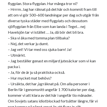
flygplan. Stora flygplan. Hur många tror ni?
svenska
tåg
tips
Stockholm
– Hrrrm. Jag har räknat på det här och kommit fram till
USA
att om vi gör 500–600 landningar per dag och utgår från
diverse tyska städer med flygplats och dessutom
sjöflygplan från Elbe som kan landa i Tegel… nej
Havelsjön tar vi istället … Ja, då bör det bli bra.
Dessa har något gemensamt
– Ska vi åka med tomma plan tillbaka?
Fantastiskt välformulerad moderecensent
– Nej, det verkar ju dumt.
Onödiga citattecken
– Jag vet! Vi tar med oss sjuka barn! Ja!
– Utmärkt.
– Jag beställer genast en miljard jutesäckar som vi kan
Dessa har något helt annat gemensamt
packa i.
– Ja, för de är ju så praktiska också.
En amerikansk språkpolis
– Hur mycket mat behövs?
Fula biblioteksböcker
– Ursäkta, det har
jag
räknat på. Om alla personer i
Berlin får i genomsnitt ungefär 1 700 kalorier per dag,
kommer vi att klara av det här i ungefär tio månader.
Egna länkar
Om Sovjets satans idiotblockad fortsätter längre, får vi
Bokstävlar & AI – mitt levebröd. Gå en kurs!
nog komma på något annat än att flyga in allt.