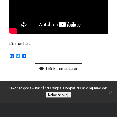
Swish: 070-8885542
Läs mer här.
F
T
a
w
c
i
165 kommentarer
e
t
b
t
o
e
o
r
k
Kakor är goda – här får du några. Hoppas du är okej med det!
Kakor är okej.
Rulla
till
toppen