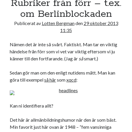
Rubriker från förr – t.ex.
17
18
19
20
21
22
23
om Berlinblockaden
24
25
26
27
28
29
30
Publicerat av
Lotten Bergman
den
29 oktober 2013
31
11:35
« jul
Nämen det är inte så svårt. Faktiskt. Man tar en viktig
händelse från förr som vi vet var viktig eftersom vi ju
Sök
känner till den fortfarande. (Jag är
så
smart.)
Sedan gör man om den enligt nutidens mått. Man kan
göra till exempel
så här
som
xqcd
:
Kategorier
Kan ni identifiera allt?
Kategorier
Det här är allmänbildningshumor när den är som bäst.
Min favorit just här ovan är 1948 – ”fem vansinniga