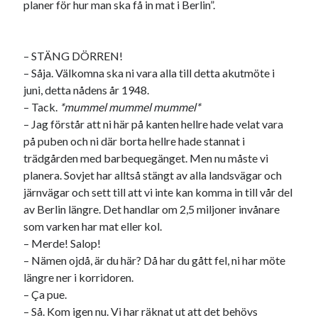
planer för hur man ska få in mat i Berlin”.
Etiketter
#blogg100
allmänbildning
barn
– STÄNG DÖRREN!
barnen
basket
corona
bil
– Såja. Välkomna ska ni vara alla till detta akutmöte i
juni, detta nådens år 1948.
död
film
England
fest
fotboll
– Tack.
*mummel mummel mummel*
jobb
historia
hotell
– Jag förstår att ni här på kanten hellre hade velat vara
på puben och ni där borta hellre hade stannat i
Julkalendern
Julkalenderfacit
trädgården med barbequegänget. Men nu måste vi
julkalendern 2021
Julkalendern 2024
konst
planera. Sovjet har alltså stängt av alla landsvägar och
järnvägar och sett till att vi inte kan komma in till vår del
minne
kåseri
mat
Lund
lifvet
av Berlin längre. Det handlar om 2,5 miljoner invånare
minnen
mode
musik
museum
som varken har mat eller kol.
– Merde! Salop!
nostalgi
ord
radio
recept
– Nämen ojdå, är du här? Då har du gått fel, ni har möte
resa
längre ner i korridoren.
skola
reklam
sekrutt
– Ça pue.
språk
sommar
språkpolis
– Så. Kom igen nu. Vi har räknat ut att det behövs