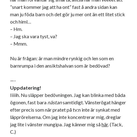
svenska
”snart kommer jag att ha ont” fast å andra sidan kan
tåg
tips
Stockholm
man ju föda barn och det gör ju mer ont än ett litet stick
USA
och himl…
– Hm.
– Jag ska vara tyst, va?
Dessa har något gemensamt
– Mmm.
Fantastiskt välformulerad moderecensent
Nu är frågan: är man mindre rynkig och len som en
Onödiga citattecken
barnrumpa i den ansiktshalvan som är bedövad?
—-
Dessa har något helt annat gemensamt
Uppdatering!
En amerikansk språkpolis
Iiiiih. Nu släpper bedövningen. Jag kan blinka med båda
Fula biblioteksböcker
ögonen, fast bara
nästan
samtidigt. Vänsterögat hänger
efter precis som när pratet på tv:n inte är synkat med
läpprörelserna. Om jag inte koncentrerar mig, dreglar
Egna länkar
jag lite i vänster mungipa. Jag känner mig så
här
. (Tack,
C.)
Bokstävlar & AI – mitt levebröd. Gå en kurs!