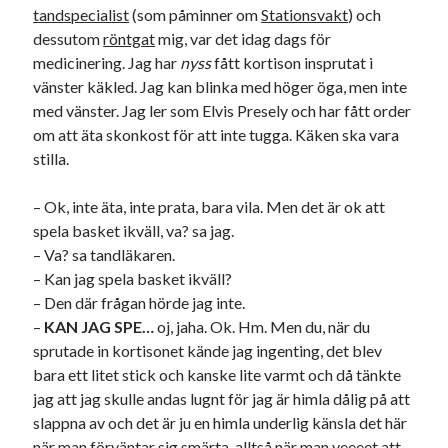
Etiketter
tandspecialist
(som påminner om
Stationsvakt
) och
dessutom
röntgat
mig, var det idag dags för
#blogg100
allmänbildning
barn
medicinering. Jag har
nyss
fått kortison insprutat i
barnen
basket
vänster käkled. Jag kan blinka med höger öga, men inte
corona
bil
med vänster. Jag ler som Elvis Presely och har fått order
död
film
England
fest
fotboll
om att äta skonkost för att inte tugga. Käken ska vara
stilla.
jobb
historia
hotell
Julkalendern
Julkalenderfacit
– Ok, inte äta, inte prata, bara vila. Men det är ok att
spela basket ikväll, va? sa jag.
julkalendern 2021
Julkalendern 2024
konst
– Va? sa tandläkaren.
minne
kåseri
mat
Lund
lifvet
– Kan jag spela basket ikväll?
– Den där frågan hörde jag inte.
minnen
mode
musik
museum
–
KAN JAG SPE…
oj, jaha. Ok. Hm. Men du, när du
nostalgi
ord
sprutade in kortisonet kände jag ingenting, det blev
radio
recept
bara ett litet stick och kanske lite varmt och då tänkte
resa
skola
reklam
sekrutt
jag att jag skulle andas lugnt för jag är himla dålig på att
slappna av och det är ju en himla underlig känsla det här
språk
sommar
språkpolis
när man förväntar sig smärta, alltså när man veeeet att