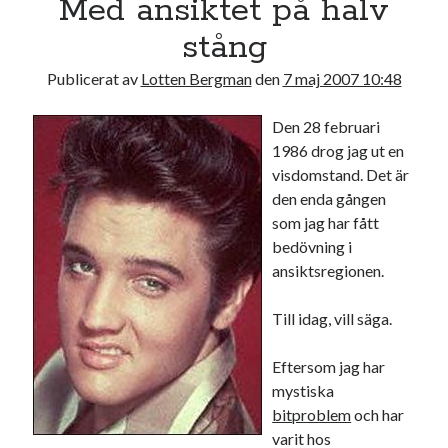
Med ansiktet på halv
17
18
19
20
21
22
23
stång
24
25
26
27
28
29
30
Publicerat av
Lotten Bergman
den
7 maj 2007 10:48
31
Den 28 februari
« jul
1986 drog jag ut en
visdomstand. Det är
Sök
den enda gången
som jag har fått
bedövning i
ansiktsregionen.
Till idag, vill säga.
Kategorier
Kategorier
Eftersom jag har
mystiska
bitproblem
och har
varit hos