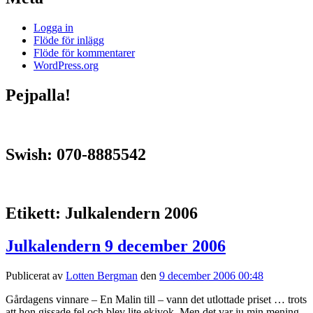
Logga in
Flöde för inlägg
Flöde för kommentarer
WordPress.org
Pejpalla!
Swish: 070-8885542
Etikett:
Julkalendern 2006
Julkalendern 9 december 2006
Publicerat av
Lotten Bergman
den
9 december 2006 00:48
Gårdagens vinnare – En Malin till – vann det utlottade priset … trots
att hon gissade fel och blev lite ekivok. Men det var ju min mening