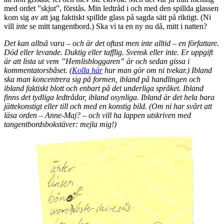
med ordet ”skjut”, förstås. Min ledtråd i och med den spillda glassen
kom sig av att jag faktiskt spillde glass på sagda sätt på riktigt. (Ni
vill
inte
se mitt tangentbord.) Ska vi ta en ny nu då, mitt i natten?
Det kan alltså vara – och är det oftast men inte alltid – en författare.
Död eller levande. Duktig eller tafflig. Svensk eller inte. Er uppgift
är att lista ut vem ”Hemlisbloggaren” är och sedan gissa i
kommentatorsbåset. (
Kolla här
hur man gör om ni tvekar.) Ibland
ska man koncentrera sig på formen, ibland på handlingen och
ibland faktiskt blott och enbart på det underliga språket. Ibland
finns det tydliga ledtrådar, ibland osynliga. Ibland är det hela bara
jättekonstigt eller till och med en konstig bild. (Om ni har svårt att
läsa orden – Anne-Maj? – och vill ha lappen utskriven med
tangentbordsbokstäver: mejla mig!)