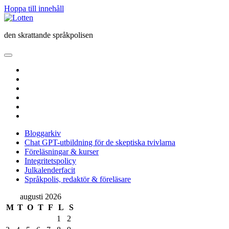
Hoppa till innehåll
Lotten
den skrattande språkpolisen
öppna
primär
twitter
meny
facebook
instagram
linkedin
rss
e-
post
Bloggarkiv
Chat GPT-utbildning för de skeptiska tvivlarna
Föreläsningar & kurser
Integritetspolicy
Julkalenderfacit
Språkpolis, redaktör & föreläsare
Sidopanel
augusti 2026
M
T
O
T
F
L
S
1
2