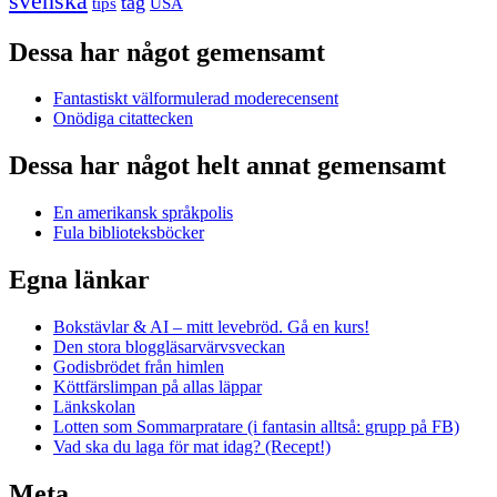
svenska
tåg
USA
tips
Dessa har något gemensamt
Fantastiskt välformulerad moderecensent
Onödiga citattecken
Dessa har något helt annat gemensamt
En amerikansk språkpolis
Fula biblioteksböcker
Egna länkar
Bokstävlar & AI – mitt levebröd. Gå en kurs!
Den stora bloggläsarvärvsveckan
Godisbrödet från himlen
Köttfärslimpan på allas läppar
Länkskolan
Lotten som Sommarpratare (i fantasin alltså: grupp på FB)
Vad ska du laga för mat idag? (Recept!)
Meta