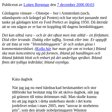
Publicerat av
Lotten Bergman
den
7 december 2006 00:03
Gårdagens vinnare – Olstorpe – bor i Amsterdam (usch,
utlandsporto och krångel på Posten) och har mycket passande med
tanke på gårdagen kört en Ford Prefect av årgång 1950. Då återstår
att se om någon av er har en koppling till dagens hemlisbloggare.
Det kan alltså vara – och är det oftast men inte alltid – en författare.
Död eller levande. Duktig eller tafflig. Svensk eller inte. Er uppgift
är att lista ut vem ”Hemlisbloggaren” är och sedan gissa i
kommentatorsbåset. (
Kolla här
hur man gör om ni tvekar.) Ibland
ska man koncentrera sig på formen, ibland på handlingen och
ibland faktiskt blott och enbart på det underliga språket. Ibland
finns det tydliga ledtrådar, ibland osynliga.
Kära dagbok
När jag jag nu med hårdnackad beslutsamhet och stor
tillförsikt har beslutat mig för att skriva dagbok, står jag
på gränsen till mina drömmars mål. Man skulle kunna
tro att jag ingick i detta underbara skede i det korta
jordelivet redan i mars 2005, men ”ansvar är storhetens
pris”, som den ärrade nobelpristagaren Winston