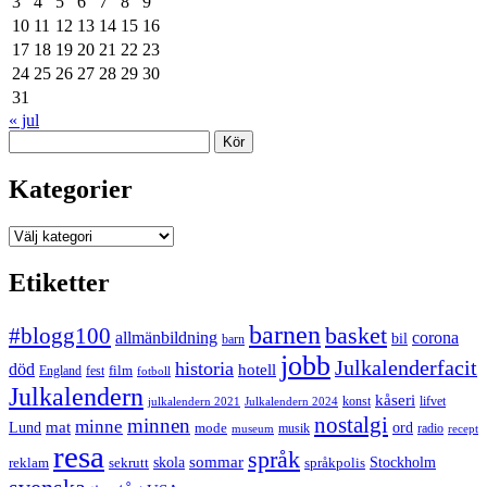
3
4
5
6
7
8
9
10
11
12
13
14
15
16
17
18
19
20
21
22
23
24
25
26
27
28
29
30
31
« jul
Sök
Kategorier
Kategorier
Etiketter
barnen
#blogg100
basket
allmänbildning
corona
bil
barn
jobb
Julkalenderfacit
historia
död
hotell
England
fest
film
fotboll
Julkalendern
kåseri
julkalendern 2021
Julkalendern 2024
konst
lifvet
nostalgi
minnen
minne
mat
Lund
mode
ord
musik
radio
museum
recept
resa
språk
sommar
reklam
sekrutt
skola
språkpolis
Stockholm