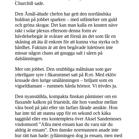
Churchill sade.
Den Åmål-ättade chefen har gett den norrländska
huldran på jobbet sparken – med utfästelser om guld
och gröna skogar. Det kan man kalla en knuten näve
rakt i solar plexus eftersom denna form av
hävdelsebegär är svårare att förstå än det som får en
skåning att äta ål enkom för att kunna visa styrka och
hårdhet. Faktum är att den begåvade luletösen inte
missar någon chans att gnugga salt i såren på
dalslänningen.
Mer om jobbet. Den orubbliga målnäsan som gav
ytterligare syre i fikarummet satt på R:et. Med eklöv
krusade den lurige smålänningen – briljant som en
vigseldiamant – rummets hårda hörnor. Vi trivdes ju.
Den nyanställda, kompakta finskan påminner om en
flaxande kalkon på friarstråt, där hon vandrar mellan
våra bord på jakt efter sin farfars fårade ansikte. Hon
har inte tid att stanna upp för en sekund och käka
taggtråd eller ens kontemplera över Aksel Sandemoses
visdomsord ”Allra mest ensam kan du vara när du
aldrig är ensam”. Den danske norrmannen anade inte
hur rätt han hade: jyllänningen dog ju ensam, men med