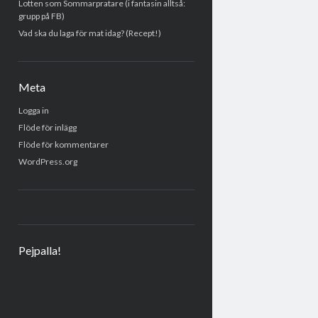
Lotten som Sommarpratare (i fantasin alltså:
grupp på FB)
Vad ska du laga för mat idag? (Recept!)
Meta
Logga in
Flöde för inlägg
Flöde för kommentarer
WordPress.org
Pejpalla!