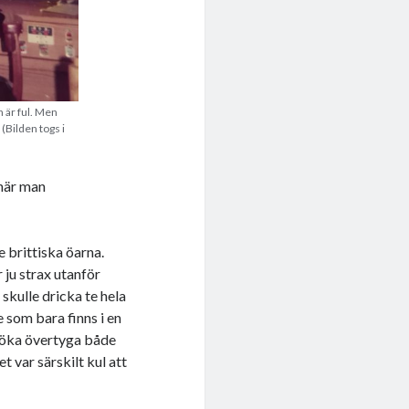
n är ful. Men
(Bilden togs i
 när man
e brittiska öarna.
 ju strax utanför
 skulle dricka te hela
e som bara finns i en
rsöka övertyga både
t var särskilt kul att