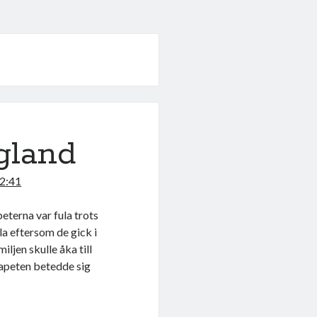
ngland
12:41
eterna var fula trots
ula eftersom de gick i
iljen skulle åka till
apeten betedde sig