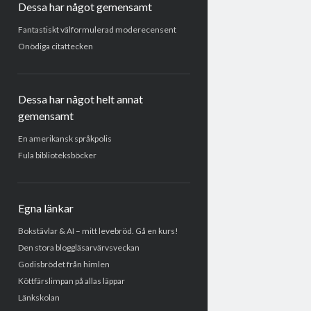
Dessa har något gemensamt
Fantastiskt välformulerad moderecensent
Onödiga citattecken
Dessa har något helt annat
gemensamt
En amerikansk språkpolis
Fula biblioteksböcker
Egna länkar
Bokstävlar & AI – mitt levebröd. Gå en kurs!
Den stora bloggläsarvärvsveckan
Godisbrödet från himlen
Köttfärslimpan på allas läppar
Länkskolan