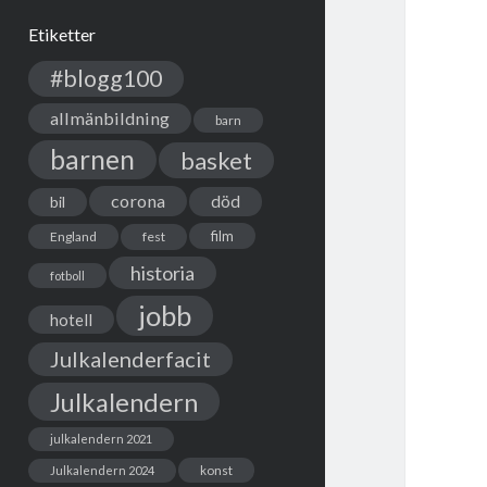
Etiketter
#blogg100
allmänbildning
barn
barnen
basket
corona
död
bil
film
England
fest
historia
fotboll
jobb
hotell
Julkalenderfacit
Julkalendern
julkalendern 2021
Julkalendern 2024
konst