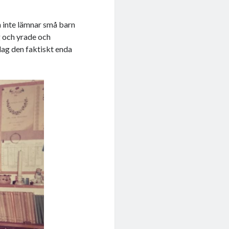
n inte lämnar små barn
g och yrade och
idag den faktiskt enda