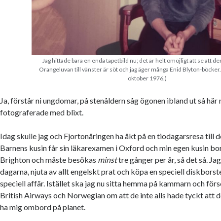
Jag hittade bara en enda tapetbild nu; det är helt omöjligt att se att de
Orangeluvan till vänster är söt och jag äger många Enid Blyton-böcker. 
oktober 1976.)
Ja, förstår ni ungdomar, på stenåldern såg ögonen ibland ut så här
fotograferade med blixt.
Idag skulle jag och Fjortonåringen ha åkt på en tiodagarsresa till d
Barnens kusin får sin läkarexamen i Oxford och min egen kusin bor
Brighton och måste besökas
minst
tre gånger per år, så det så. Jag
dagarna, njuta av allt engelskt prat och köpa en speciell diskborst
speciell affär. Istället ska jag nu sitta hemma på kammarn och fö
British Airways och Norwegian om att de inte alls hade tyckt att de
ha mig ombord på planet.