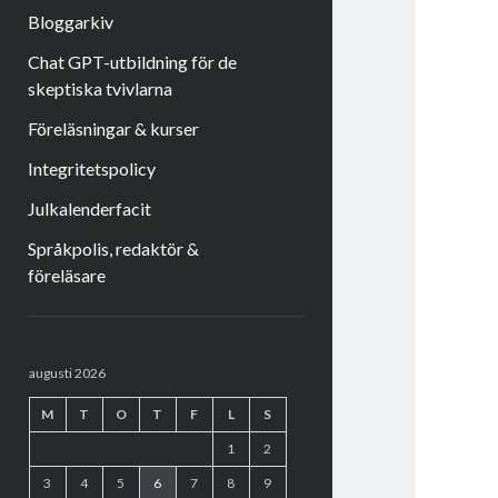
Bloggarkiv
Chat GPT-utbildning för de
skeptiska tvivlarna
Föreläsningar & kurser
Integritetspolicy
Julkalenderfacit
Språkpolis, redaktör &
föreläsare
Sidopanel
augusti 2026
M
T
O
T
F
L
S
1
2
3
4
5
6
7
8
9