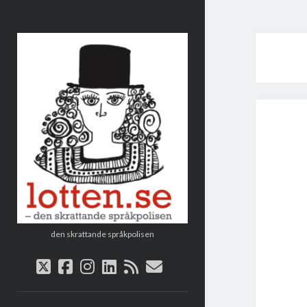
Lotten
den skrattande språkpolisen
twitter
facebook
instagram
linkedin
rss
e-
post