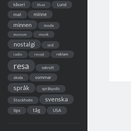
kåseri
Lund
lifvet
minne
mat
minnen
mode
musik
museum
nostalgi
ord
reklam
radio
recept
resa
sekrutt
sommar
skola
språk
språkpolis
svenska
Stockholm
tåg
USA
tips