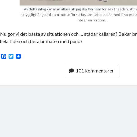
Av detta intyg kan man utläsa att jag ska åka hem för sex år sedan, att ”
ohyggligt långt ord som måste förkortas samt att det där med läkares h
inte är en fördom.
Nu gör vi det bästa av situationen och … städar källaren? Bakar b
hela tiden och betalar maten med pund?
F
T
a
w
c
i
101 kommentarer
e
t
b
t
o
e
o
r
k