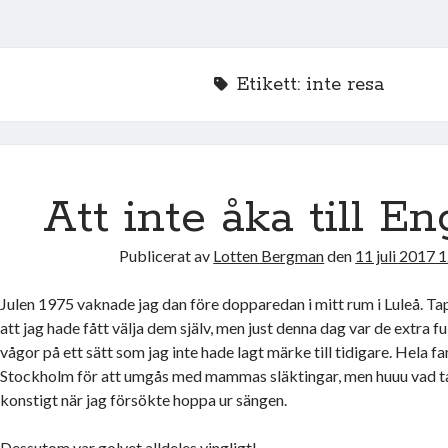
Etikett:
inte resa
Att inte åka till E
Publicerat av
Lotten Bergman
den
11 juli 2017 
Julen 1975 vaknade jag dan före dopparedan i mitt rum i Luleå. Tap
att jag hade fått välja dem själv, men just denna dag var de extra f
vågor på ett sätt som jag inte hade lagt märke till tidigare. Hela fam
Stockholm för att umgås med mammas släktingar, men huuu vad t
konstigt när jag försökte hoppa ur sängen.
Dessutom var golvet alldeles vingligt!