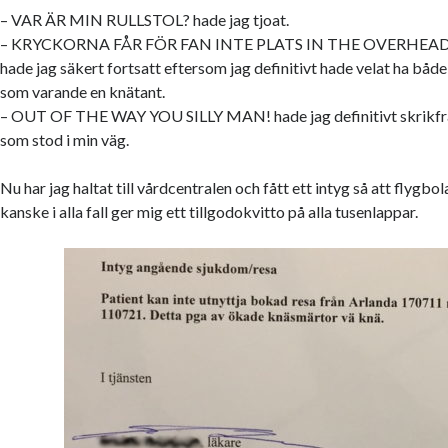
– VAR ÄR MIN RULLSTOL? hade jag tjoat.
– KRYCKORNA FÅR FÖR FAN INTE PLATS IN THE OVERH
hade jag säkert fortsatt eftersom jag definitivt hade velat ha båd
som varande en knätant.
– OUT OF THE WAY YOU SILLY MAN! hade jag definitivt skrikfräst
som stod i min väg.
Nu har jag haltat till vårdcentralen och fått ett intyg så att flygbol
kanske i alla fall ger mig ett tillgodokvitto på alla tusenlappar.