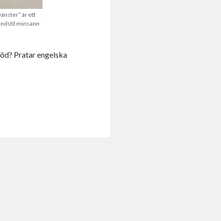
vänster” är ett
andstil minsann
röd? Pratar engelska