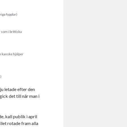
iga fypplar)
som i brittiska
n kanske hjälper
)
ju letade efter den
ick det till när man i
 kall publik i april
llet rotade fram alla