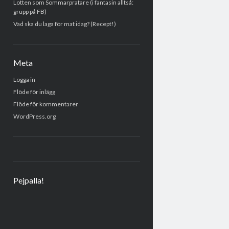
Lotten som Sommarpratare (i fantasin alltså:
grupp på FB)
Vad ska du laga för mat idag? (Recept!)
Meta
Logga in
Flöde för inlägg
Flöde för kommentarer
WordPress.org
Pejpalla!