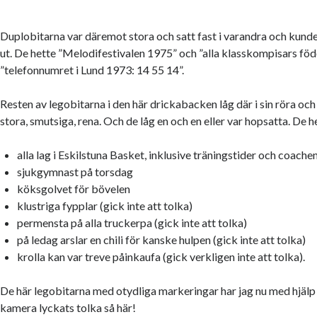
Duplobitarna var däremot stora och satt fast i varandra och kunde v
ut. De hette ”Melodifestivalen 1975” och ”alla klasskompisars fö
”telefonnumret i Lund 1973: 14 55 14”.
Resten av legobitarna i den här drickabacken låg där i sin röra och
stora, smutsiga, rena. Och de låg en och en eller var hopsatta. De h
alla lag i Eskilstuna Basket, inklusive träningstider och coac
sjukgymnast på torsdag
köksgolvet för bövelen
klustriga fypplar (gick inte att tolka)
permensta på alla truckerpa (gick inte att tolka)
på ledag arslar en chili för kanske hulpen (gick inte att tolka)
krolla kan var treve påinkaufa (gick verkligen inte att tolka).
De här legobitarna med otydliga markeringar har jag nu med hjälp 
kamera lyckats tolka så här!