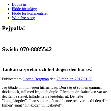
Logga in
Flöde för inlägg
Flöde för kommentarer
WordPress.org
Pejpalla!
Swish: 070-8885542
Tankarna spretar och hot dogen den har två
Publicerat av
Lotten Bergman
den
25 februari 2017 01:30
Jag tittade in i min egen hjärna idag. Den såg ut som en gammal
drickaback, full med lego och duplo. Eftersom drickabacken var av
det gamla slaget, trillade några legobitar ut. De hette
”kungalängder”, ”han som är gift med henne och var med i den där
filmen” samt ”pin-koden till Icakortet”.