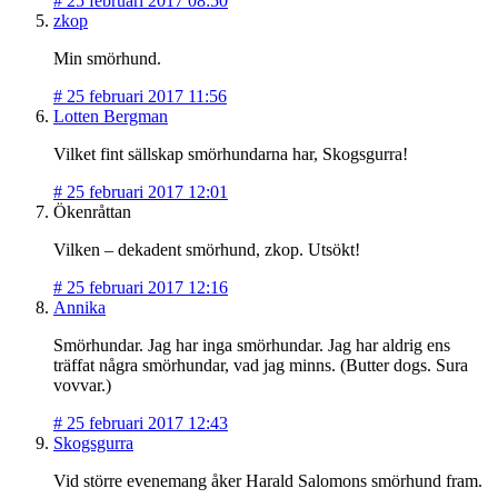
#
25 februari 2017 08:50
zkop
Min smörhund.
#
25 februari 2017 11:56
Lotten Bergman
Vilket fint sällskap smörhundarna har, Skogsgurra!
#
25 februari 2017 12:01
Ökenråttan
Vilken – dekadent smörhund, zkop. Utsökt!
#
25 februari 2017 12:16
Annika
Smörhundar. Jag har inga smörhundar. Jag har aldrig ens
träffat några smörhundar, vad jag minns. (Butter dogs. Sura
vovvar.)
#
25 februari 2017 12:43
Skogsgurra
Vid större evenemang åker Harald Salomons smörhund fram.