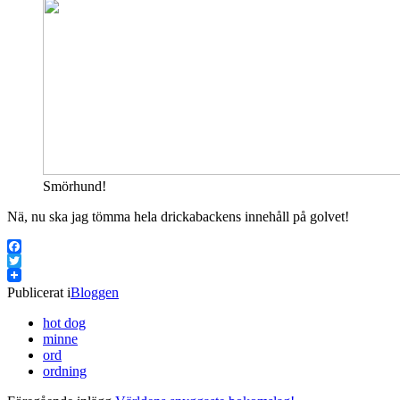
Smörhund!
Nä, nu ska jag tömma hela drickabackens innehåll på golvet!
Facebook
Twitter
Publicerat i
Bloggen
hot dog
minne
ord
ordning