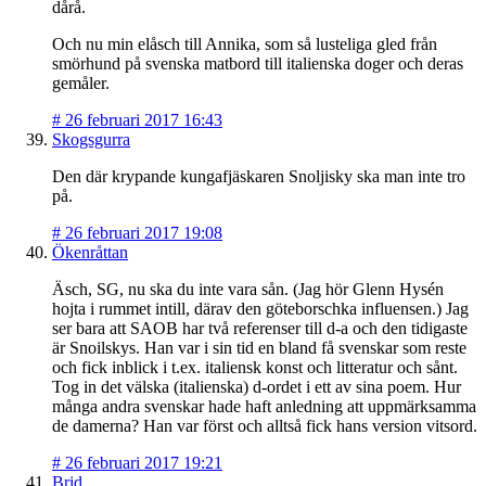
dårå.
Och nu min elåsch till Annika, som så lusteliga gled från
smörhund på svenska matbord till italienska doger och deras
gemåler.
#
26 februari 2017 16:43
Skogsgurra
Den där krypande kungafjäskaren Snoljisky ska man inte tro
på.
#
26 februari 2017 19:08
Ökenråttan
Äsch, SG, nu ska du inte vara sån. (Jag hör Glenn Hysén
hojta i rummet intill, därav den göteborschka influensen.) Jag
ser bara att SAOB har två referenser till d-a och den tidigaste
är Snoilskys. Han var i sin tid en bland få svenskar som reste
och fick inblick i t.ex. italiensk konst och litteratur och sånt.
Tog in det välska (italienska) d-ordet i ett av sina poem. Hur
många andra svenskar hade haft anledning att uppmärksamma
de damerna? Han var först och alltså fick hans version vitsord.
#
26 februari 2017 19:21
Brid