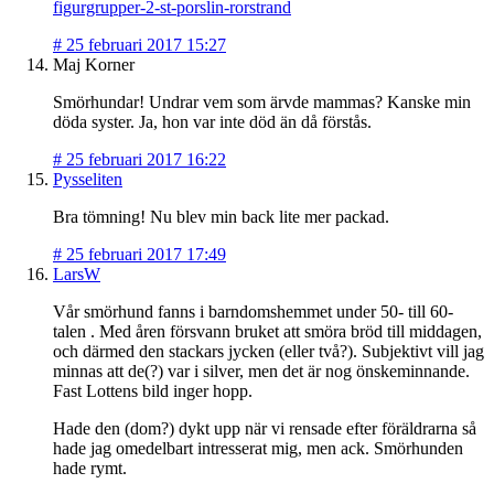
figurgrupper-2-st-porslin-rorstrand
#
25 februari 2017 15:27
Maj Korner
Smörhundar! Undrar vem som ärvde mammas? Kanske min
döda syster. Ja, hon var inte död än då förstås.
#
25 februari 2017 16:22
Pysseliten
Bra tömning! Nu blev min back lite mer packad.
#
25 februari 2017 17:49
LarsW
Vår smörhund fanns i barndomshemmet under 50- till 60-
talen . Med åren försvann bruket att smöra bröd till middagen,
och därmed den stackars jycken (eller två?). Subjektivt vill jag
minnas att de(?) var i silver, men det är nog önskeminnande.
Fast Lottens bild inger hopp.
Hade den (dom?) dykt upp när vi rensade efter föräldrarna så
hade jag omedelbart intresserat mig, men ack. Smörhunden
hade rymt.