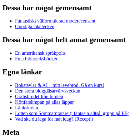
Dessa har något gemensamt
Fantastiskt välformulerad moderecensent
Onödiga citattecken
Dessa har något helt annat gemensamt
En amerikansk språkpolis
Fula biblioteksböcker
Egna länkar
Bokstävlar & AI – mitt levebröd. Gå en kurs!
Den stora bloggläsarvärvsveckan
Godisbrödet från himlen
Köttfärslimpan på allas läppar
Länkskolan
Lotten som Sommarpratare (i fantasin alltså: grupp på FB)
Vad ska du laga för mat idag? (Recept!)
Meta