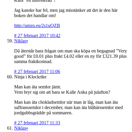
Kära ”en intresserad”!
Jag kanske har fel, men jag misstänker att det är den här
boken det handlar om!
http://amzn.eu/2s1uQZB
#
27 februari 2017 10:42
Niklas•
Då återstår bara frågan om man ska köpa en begagnad ”Very
good” för £0.01 plus frakt £4.02 eller en ny för £321.39 plus
samma fraktkostnad.
#
27 februari 2017 11:06
Ninja i Klockrike
Man kan äta semlor jämt.
Vem bryr sig om att bara se Kalle Anka på julafton?
Man kan äta chokladsemlor när man är låg, man kan äta
saffranssemlor i december, man kan äta blåbärssemlor med
jordgubbsgrädde på sommaren.
#
27 februari 2017 11:33
Niklas•