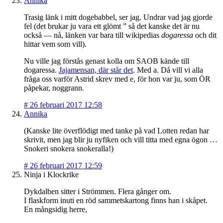
Annika
Trasig länk i mitt dogebabbel, ser jag. Undrar vad jag gjorde
fel (det brukar ju vara ett glömt ” så det kanske det är nu
också — nå, länken var bara till wikipedias
dogaressa
och dit
hittar vem som vill).
Nu ville jag förstås genast kolla om SAOB kände till
dogaressa.
Jajamensan, där står det
. Med a. Då vill vi alla
fråga oss varför Astrid skrev med e, för hon var ju, som ÖR
påpekar, noggrann.
#
26 februari 2017 12:58
Annika
(Kanske lite överflödigt med tanke på vad Lotten redan har
skrivit, men jag blir ju nyfiken och vill titta med egna ögon …
Snokeri snokera snokeralla!)
#
26 februari 2017 12:59
Ninja i Klockrike
Dykdalben sitter i Strömmen. Flera gånger om.
I flaskform inuti en röd sammetskartong finns han i skåpet.
En mångsidig herre,