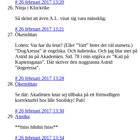
#
26 februari 2017 13:20
Ninja i Klockrike
Så skönt att även A.L. visar sig vara mänsklig.
#
26 februari 2017 13:21
Ökenråttan
Lotten: Var har du letat? (Eller ”Vart” heter det väl numera.)
”DogAressa” är engelska. Och italienska. Och jag litar mer på
Astrid än på Akademien. Sid. 78 i min utgåva av ”Kati på
Kaptensgatan”. Där skriver den noggranna Astrid
”dogeressa”.
#
26 februari 2017 13:28
Ökenråttan
Se där: Akadmien lutar sej tillbaka på ett förmodligen
korrekturfel hos lille Snoilsky! Pah!
#
26 februari 2017 13:30
Annika
**fniss hihihii fniss**
#
26 februari 2017 13:34