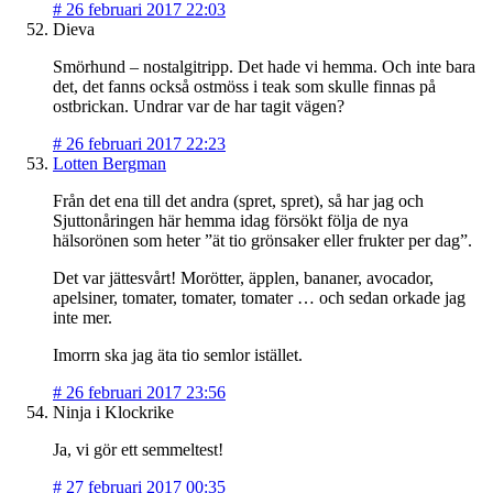
#
26 februari 2017 22:03
Dieva
Smörhund – nostalgitripp. Det hade vi hemma. Och inte bara
det, det fanns också ostmöss i teak som skulle finnas på
ostbrickan. Undrar var de har tagit vägen?
#
26 februari 2017 22:23
Lotten Bergman
Från det ena till det andra (spret, spret), så har jag och
Sjuttonåringen här hemma idag försökt följa de nya
hälsorönen som heter ”ät tio grönsaker eller frukter per dag”.
Det var jättesvårt! Morötter, äpplen, bananer, avocador,
apelsiner, tomater, tomater, tomater … och sedan orkade jag
inte mer.
Imorrn ska jag äta tio semlor istället.
#
26 februari 2017 23:56
Ninja i Klockrike
Ja, vi gör ett semmeltest!
#
27 februari 2017 00:35