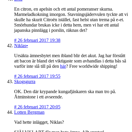
En citron, en apelsin och ett antal pomeranser skurna.
Marmeladkokning imorgon. Stavningsjädervulen tyckte att vi
skulle ha skurit Citroën istället, fast helst utan trema på e-et.
Smörhundar brukas icke i detta hem, men vi har ett antal
japanska pinnlägg i porslin, räknas det?
#
26 februari 2017 19:38
Niklas•
Ursäkta ämnesbytet men ibland blir det akut. Jag har förstått
att bacon är bland det viktigaste som avhandlas i detta bås så
varför inte slå till på den
här
? Free worldwide shipping!
#
26 februari 2017 19:55
Skogsgurra
OK. Den där krypande kungafjäskaren ska man tro på.
Åtminstone i ett avseende.
#
26 februari 2017 20:05
Lotten Bergman
Vad hette inlägget, Niklas?