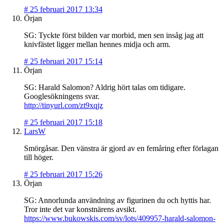
#
25 februari 2017 13:34
Örjan
SG: Tyckte först bilden var morbid, men sen insåg jag att
knivfästet ligger mellan hennes midja och arm.
#
25 februari 2017 15:14
Örjan
SG: Harald Salomon? Aldrig hört talas om tidigare.
Googlesökningens svar.
http://tinyurl.com/zt9xqjz
#
25 februari 2017 15:18
LarsW
Smörgåsar. Den vänstra är gjord av en femåring efter förlagan
till höger.
#
25 februari 2017 15:26
Örjan
SG: Annorlunda användning av figurinen du och hyttis har.
Tror inte det var konstnärens avsikt.
https://www.bukowskis.com/sv/lots/409957-harald-salomon-