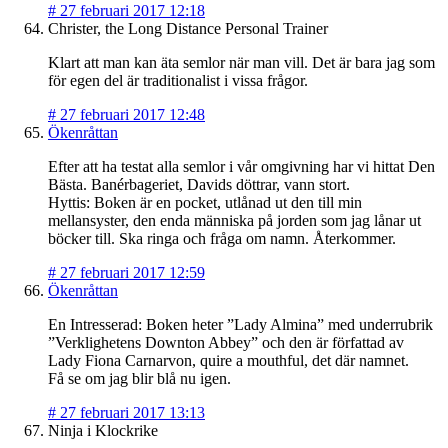
#
27 februari 2017 12:18
Christer, the Long Distance Personal Trainer
Klart att man kan äta semlor när man vill. Det är bara jag som
för egen del är traditionalist i vissa frågor.
#
27 februari 2017 12:48
Ökenråttan
Efter att ha testat alla semlor i vår omgivning har vi hittat Den
Bästa. Banérbageriet, Davids döttrar, vann stort.
Hyttis: Boken är en pocket, utlånad ut den till min
mellansyster, den enda människa på jorden som jag lånar ut
böcker till. Ska ringa och fråga om namn. Återkommer.
#
27 februari 2017 12:59
Ökenråttan
En Intresserad: Boken heter ”Lady Almina” med underrubrik
”Verklighetens Downton Abbey” och den är författad av
Lady Fiona Carnarvon, quire a mouthful, det där namnet.
Få se om jag blir blå nu igen.
#
27 februari 2017 13:13
Ninja i Klockrike