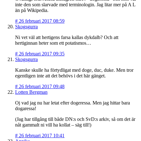
inte den som slarvade med terminologin. Jag litar mer på A L
än på Wikipedia.
#
26 februari 2017 08:59
Skogsgurra
Ni vet väl att hertigens farsa kallas dykdalb? Och att
hertiginnan heter som ett potatismos…
#
26 februari 2017 09:35
Skogsgurra
Kanske skulle ha förtydligat med doge, duc, duke. Men tror
egentligen inte att det behövs i det här gänget.
#
26 februari 2017 09:48
Lotten Bergman
Oj vad jag nu har letat efter dogeressa. Men jag hittar bara
dogaressa!
(Jag har tillgång till både DN:s och SvD:s arkiv, så om det är
nåt gammalt ni vill ha kollat – säg till!)
#
26 februari 2017 10:41