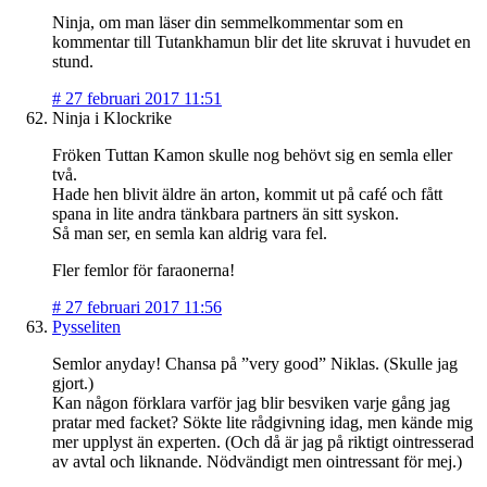
Ninja, om man läser din semmelkommentar som en
kommentar till Tutankhamun blir det lite skruvat i huvudet en
stund.
#
27 februari 2017 11:51
Ninja i Klockrike
Fröken Tuttan Kamon skulle nog behövt sig en semla eller
två.
Hade hen blivit äldre än arton, kommit ut på café och fått
spana in lite andra tänkbara partners än sitt syskon.
Så man ser, en semla kan aldrig vara fel.
Fler femlor för faraonerna!
#
27 februari 2017 11:56
Pysseliten
Semlor anyday! Chansa på ”very good” Niklas. (Skulle jag
gjort.)
Kan någon förklara varför jag blir besviken varje gång jag
pratar med facket? Sökte lite rådgivning idag, men kände mig
mer upplyst än experten. (Och då är jag på riktigt ointresserad
av avtal och liknande. Nödvändigt men ointressant för mej.)