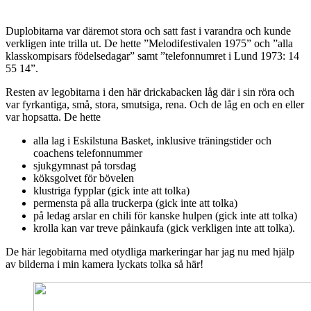
Duplobitarna var däremot stora och satt fast i varandra och kunde
verkligen inte trilla ut. De hette ”Melodifestivalen 1975” och ”alla
klasskompisars födelsedagar” samt ”telefonnumret i Lund 1973: 14
55 14”.
Resten av legobitarna i den här drickabacken låg där i sin röra och
var fyrkantiga, små, stora, smutsiga, rena. Och de låg en och en eller
var hopsatta. De hette
alla lag i Eskilstuna Basket, inklusive träningstider och
coachens telefonnummer
sjukgymnast på torsdag
köksgolvet för bövelen
klustriga fypplar (gick inte att tolka)
permensta på alla truckerpa (gick inte att tolka)
på ledag arslar en chili för kanske hulpen (gick inte att tolka)
krolla kan var treve påinkaufa (gick verkligen inte att tolka).
De här legobitarna med otydliga markeringar har jag nu med hjälp
av bilderna i min kamera lyckats tolka så här!