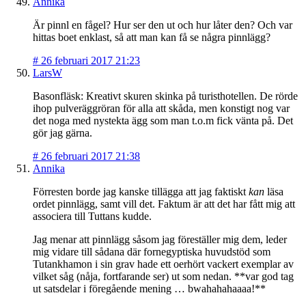
Annika
Är pinnl en fågel? Hur ser den ut och hur låter den? Och var
hittas boet enklast, så att man kan få se några pinnlägg?
#
26 februari 2017 21:23
LarsW
Basonfläsk: Kreativt skuren skinka på turisthotellen. De rörde
ihop pulveräggröran för alla att skåda, men konstigt nog var
det noga med nystekta ägg som man t.o.m fick vänta på. Det
gör jag gärna.
#
26 februari 2017 21:38
Annika
Förresten borde jag kanske tillägga att jag faktiskt
kan
läsa
ordet pinnlägg, samt vill det. Faktum är att det har fått mig att
associera till Tuttans kudde.
Jag menar att pinnlägg såsom jag föreställer mig dem, leder
mig vidare till sådana där fornegyptiska huvudstöd som
Tutankhamon i sin grav hade ett oerhört vackert exemplar av
vilket såg (nåja, fortfarande ser) ut som nedan. **var god tag
ut satsdelar i föregående mening … bwahahahaaaa!**