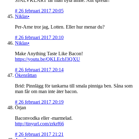
SJÄLVKLART får man byta ämne. Allt spretar!
#
26 februari 2017 20:05
Niklas•
Per-Arne tror jag, Lotten. Eller hur menar du?
#
26 februari 2017 20:10
Niklas•
Make Anything Taste Like Bacon!
https://youtu.be/QKLEcbJ3QXU
#
26 februari 2017 20:14
Ökenråttan
Brid: Pinnlägg för tankarna till smala pinniga ben. Såna som
man får om man inte äter bacon.
#
26 februari 2017 20:19
Örjan
Baconvodka eller -marmelad.
http://tinyurl.com/zrkrf66
#
26 februari 2017 21:21