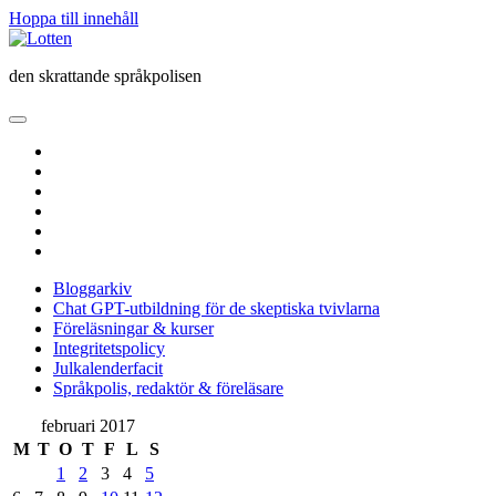
Hoppa till innehåll
Lotten
den skrattande språkpolisen
öppna
primär
twitter
meny
facebook
instagram
linkedin
rss
e-
post
Bloggarkiv
Chat GPT-utbildning för de skeptiska tvivlarna
Föreläsningar & kurser
Integritetspolicy
Julkalenderfacit
Språkpolis, redaktör & föreläsare
Sidopanel
februari 2017
M
T
O
T
F
L
S
1
2
3
4
5