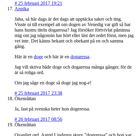
#
25 februari 2017 19:21
Annika
Jaha, så här dags är det dags att upptäcka saker och ting.
Visste ni till exempel att om dogen av Venedig var gift så bar
hans hustru titeln
dogaressa
? Jag försöker förtvivlat påminna
mig om jag någonsin har hört eller läst det ordet förut, men jag
vet inte. Det känns bekant och obekant på en och samma
gång.
Här är en
doge
och här är en
dogaressa
.
Jag vill skriva både doge och dogaressa många gånger, för de
är så roliga ord.
Om jag såge en doge så doge jag nog-e!
#
25 februari 2017 23:38
Ökenråttan
Ja, fast på svenska heter hon dogeressa.
#
26 februari 2017 08:56
Ökenråttan
Ovanligt ord. Astrid Lindgren skrev ”dogeressa” och hon var