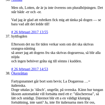
Men oh, Lotten, de är ju inte överens om pluralböjningen. Det
står både -er och -or.
Vad jag är glad att rubriken fick mig att tänka på dogen — se
bara vad allt det ledde till!
#
26 februari 2017 13:55
hyttfogden
Eftersom det nu för tiden verkar som om det ska skrivas
orangea-nånting
så anser jag att dogens fru ska skrivas dogearessa, så blir alla
nöjda
och ingen behöver gråta sig till sömns i kudden.
#
26 februari 2017 14:53
Ökenråttan
Fartygsnamnet går bort som bevis; La Dogaressa …=
italienska.
Doge uttalas ju ’dåsch’, ungefär, på svenska. Känn hur tungan
liksom automatiskt vill fortsätta med ett e: ”dåscheressa”, så
lätt och smidigt. Däremot blir ett a en väldigt klumpig
fortsättning, inte sant? Ja, inte för italienarna men för oss,