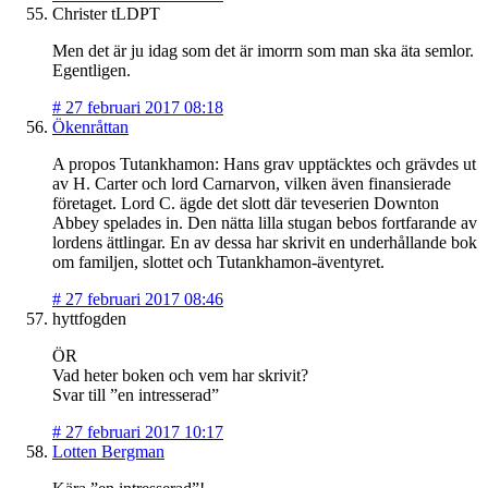
Christer tLDPT
Men det är ju idag som det är imorrn som man ska äta semlor.
Egentligen.
#
27 februari 2017 08:18
Ökenråttan
A propos Tutankhamon: Hans grav upptäcktes och grävdes ut
av H. Carter och lord Carnarvon, vilken även finansierade
företaget. Lord C. ägde det slott där teveserien Downton
Abbey spelades in. Den nätta lilla stugan bebos fortfarande av
lordens ättlingar. En av dessa har skrivit en underhållande bok
om familjen, slottet och Tutankhamon-äventyret.
#
27 februari 2017 08:46
hyttfogden
ÖR
Vad heter boken och vem har skrivit?
Svar till ”en intresserad”
#
27 februari 2017 10:17
Lotten Bergman