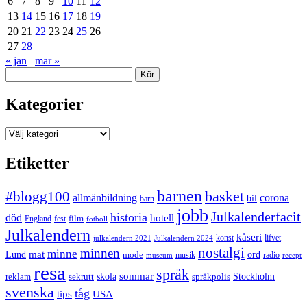
6
7
8
9
10
11
12
13
14
15
16
17
18
19
20
21
22
23
24
25
26
27
28
« jan
mar »
Sök
Kategorier
Kategorier
Etiketter
barnen
#blogg100
basket
allmänbildning
corona
bil
barn
jobb
Julkalenderfacit
historia
död
hotell
England
fest
film
fotboll
Julkalendern
kåseri
julkalendern 2021
Julkalendern 2024
konst
lifvet
nostalgi
minnen
minne
mat
Lund
mode
ord
musik
radio
museum
recept
resa
språk
sommar
reklam
sekrutt
skola
språkpolis
Stockholm
svenska
tåg
USA
tips