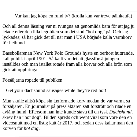
Var kan jag köpa en rund tv? (krolla kan var treve påinkaufa)
Och all denna läsning var ni tvungna att genomlida bara för att jag ju
letade efter den lilla legobiten som det stod ”hot dog” på. Och jag
lyckades; så här gick det till när man i USA började kalla varmkorv
för hethund …
Basebollarenan New York Polo Grounds hyste en oerhört huttrande,
kall publik i april 1901. Så kallt var det att glassförsäljningen
inställdes och man istället rotade fram alla korvar och alla brön som
gick att uppbringa.
Försäljarna ropade till publiken:
– Get your dachshund sausages while they’re red hot!
Man skulle alltså köpa sin taxformade korv medan de var varm, sa
försäljaren. En journalist på pressläktaren satt förstrött och ritade en
avlång hund. Eftersom han inte kunde stava till en tysk
Dachshund
,
skrev han ”hot dog”. Bilden spreds och went viral som vore den en
videosnutt med en listig katt år 2017, och sedan dess kallar man den
korven för
hot dog
.