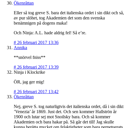
Ökenråttan
Eller så tog greve S. bara det italienska ordet i sin dikt och så,
av pur slöhet, tog Akademien det som den svenska
benämnigen på dogens maka!
Och Ninja: A.L. hade aldrig fel! Så e’re.
#
26 februari 2017 13:36
Annika
**snörvel fniss**
#
26 februari 2017 13:39
Ninja i Klockrike
ÖR, jag ger mig!
#
26 februari 2017 13:42
Ökenråttan
Nej, greve S. tog naturligtvis det italienska ordet, då i sin dikt
’Venezia’ år 1869. Just det. Och sen kommer Hallströn år
1900 och lutar sej mot Snoilsky bara. Och så kommer
Akademien och bara hakar på. Så går det till! Jag skulle
kunna berätta mycket om felaktigheter som bara perpetuerats,