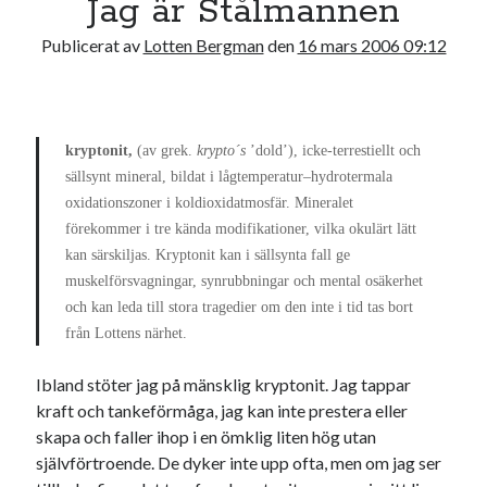
Jag är Stålmannen
17
18
19
20
21
22
23
Publicerat av
Lotten Bergman
den
16 mars 2006 09:12
24
25
26
27
28
29
30
31
« jul
kryptonit,
(av grek.
krypto´s
’dold’), icke-terrestiellt och
sällsynt mineral, bildat i lågtemperatur–hydrotermala
oxidationszoner i koldioxidatmosfär. Mineralet
Sök
förekommer i tre kända modifikationer, vilka okulärt lätt
kan särskiljas. Kryptonit kan i sällsynta fall ge
muskelförsvagningar, synrubbningar och mental osäkerhet
och kan leda till stora tragedier om den inte i tid tas bort
från Lottens närhet.
Kategorier
Ibland stöter jag på mänsklig kryptonit. Jag tappar
Kategorier
kraft och tankeförmåga, jag kan inte prestera eller
skapa och faller ihop i en ömklig liten hög utan
självförtroende. De dyker inte upp ofta, men om jag ser