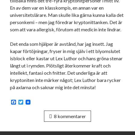
tillbaka finns det tre–fyra kryptonitpersoner i mitt liv.
Etiketter
En av dem var en klasskompis, en annan var en
#blogg100
universitetslärare. Man skulle lika gärna kunna kalla det
allmänbildning
barn
personkemi – men jag föredrar kryptonittanken. Det är
barnen
basket
corona
bil
som att vara allergisk, förutom att medicin inte lindrar.
död
film
England
fest
fotboll
Det enda som hjälper är avstånd, har jag insett. Jag
jobb
historia
hotell
kapar förtöjningar, fryser in mig själv i ett blyomslutet
isblock eller kastar ut Lex Luthor och hans gröna stenar
Julkalendern
Julkalenderfacit
långt ut i rymden. Plötsligt återkommer kraft och
intellekt, fantasi och fnitter. Det underliga är att
julkalendern 2021
Julkalendern 2024
konst
kryptoniten inte märker något; Lex Luthor bara rycker
minne
kåseri
mat
Lund
lifvet
på axlarna och saknar mig inte det minsta!
minnen
mode
musik
museum
F
T
nostalgi
ord
radio
recept
a
w
c
i
resa
8 kommentarer
e
t
skola
reklam
sekrutt
b
t
o
e
språk
sommar
o
r
språkpolis