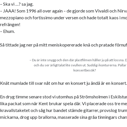
– Ska vi …? sa jag.
– JAAA! Som 1996 all over again – de gjorde som Vivaldi och Nir
mezzopiano och fortissimo under versen och hade totalt kaos i m
refrängen!
– Ehum.
Så tittade jag ner på mitt meniskopererade knä och pratade förnuf
– Du är inte snygg och den där plastfilmen håller ju på att lossna. 
och du ser ärligt talat lite svullen ut. Suddig i konturerna. Pallar
konsertbesök?
Knät mumlade till svar nåt om hur en konsert ju ändå är en konsert
En dryg timme senare stod vi utomhus på Strömsholmen i Eskilstuna,
lika packat som när Kent brukar spela där. Vi placerade oss tre me
kravallstaketet och såg hur bandet stämde gitarrer, provslog tru
mickarna, drog upp brallorna, masserade sina gråa tinningars char