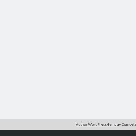
Author WordPress-tema
av Compet
r är okej.