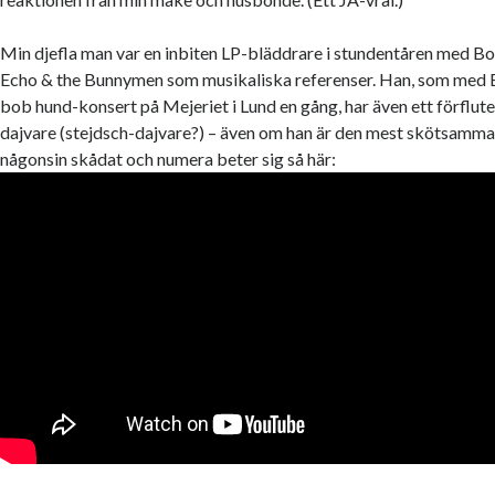
Min djefla man var en inbiten LP-bläddrare i stundentåren med B
Echo & the Bunnymen som musikaliska referenser. Han, som med 
bob hund-konsert på Mejeriet i Lund en gång, har även ett förflut
dajvare (stejdsch-dajvare?) – även om han är den mest skötsamma
någonsin skådat och numera beter sig så här: