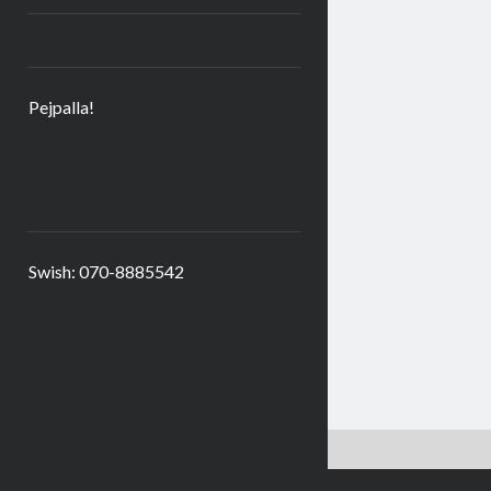
Pejpalla!
Swish: 070-8885542
Kakor är goda – här får du några. Hoppas du är okej med det!
Kako