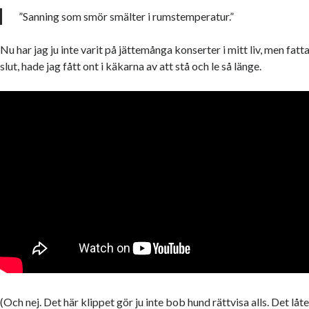
”Sanning som smör smälter i rumstemperatur.”
Nu har jag ju inte varit på jättemånga konserter i mitt liv, men fatt
slut, hade jag fått ont i käkarna av att stå och le så länge.
(Och nej. Det här klippet gör ju inte bob hund rättvisa alls. Det låt