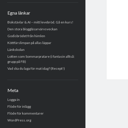
Egna länkar
Bokstävlar & AI – mitt levebröd. Gå en kurs!
Den stora bloggläsarvärvsveckan
Godisbrödet från himlen
Köttfärslimpan på allas läppar
Länkskolan
Lotten som Sommarpratare (i fantasin alltså:
grupp på FB)
Vad ska du laga för mat idag? (Recept!)
Meta
Logga in
Flöde för inlägg
Flöde för kommentarer
WordPress.org