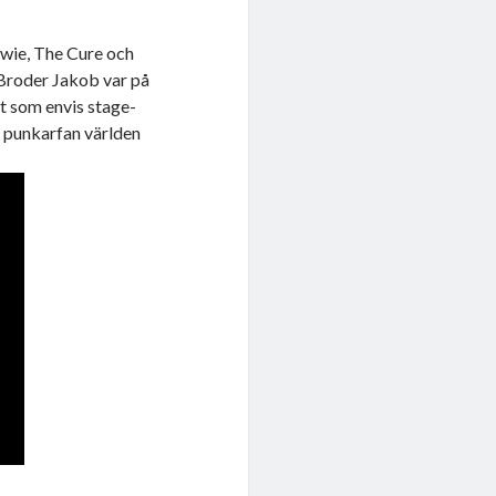
owie, The Cure och
Broder Jakob var på
et som envis stage-
 punkarfan världen