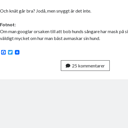
Och knät går bra? Jodå, men snyggt är det inte.
Fotnot:
Om man googlar orsaken till att bob hunds sångare har mask på sig
väldigt mycket om hur man bäst avmaskar sin hund.
F
T
a
w
c
i
25 kommentarer
e
t
b
t
o
e
o
r
k