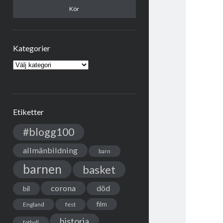
Kategorier
Kategorier
Etiketter
#blogg100
allmänbildning
barn
barnen
basket
corona
död
bil
film
England
fest
historia
fotboll