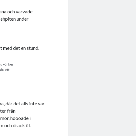
vana och varvade
oshpiten under
t med det en stund.
Du värker
 du ett
.
 där det alls inte var
ter från
mmor, hoooade i
m och drack öl.