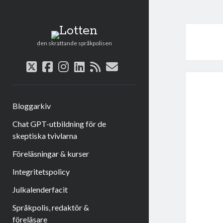
Lotten
den skrattande språkpolisen
twitter
facebook
instagram
linkedin
rss
e-
post
Bloggarkiv
Chat GPT-utbildning för de
skeptiska tvivlarna
Föreläsningar & kurser
Integritetspolicy
Julkalenderfacit
Språkpolis, redaktör &
föreläsare