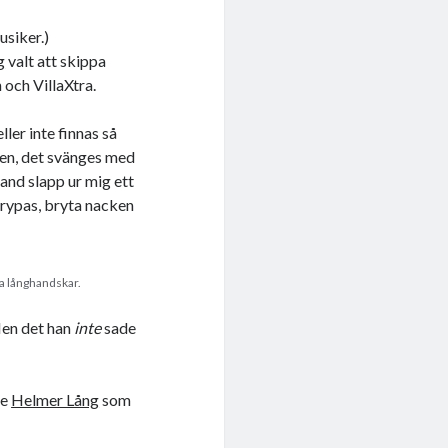
usiker.)
g
valt att skippa
 och VillaXtra.
ler inte finnas så
iken, det svänges med
and slapp ur mig ett
strypas, bryta nacken
a långhandskar.
 Men det han
inte
sade
de
Helmer Lång
som