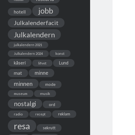
jobb
hotell
Julkalenderfacit
Julkalendern
julkalendern 2021
Julkalendern 2024
konst
kåseri
Lund
lifvet
minne
mat
minnen
mode
musik
museum
nostalgi
ord
reklam
radio
recept
resa
sekrutt