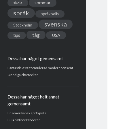
sommar
skola
språk
språkpolis
svenska
Stockholm
tåg
USA
tips
Dessa har något gemensamt
Fantastiskt välformulerad moderecensent
Onödiga citattecken
Dessa har något helt annat
gemensamt
En amerikansk språkpolis
Fula biblioteksböcker