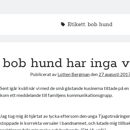
Etikett:
bob hund
bob hund har inga v
Publicerat av
Lotten Bergman
den
27 augusti 201
Sent igår kväll när vi med de små gästande kusinerna tittade på en
kom ett meddelande till familjens kommunikationsgrupp.
Jag tog mig åt hjärtat av lycka eftersom den unga Tjugotreåringen 
stoppade in korrekta versaler i bandnamnet, och lutade mig tillbak
reaktionen från min make och husbonde. (Ett JA-vrål.)