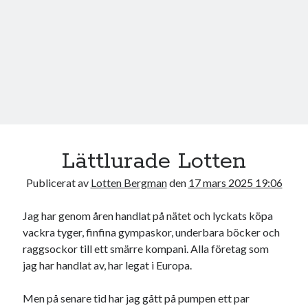
17
18
19
20
21
22
23
24
25
26
27
28
29
30
31
« jul
Sök
Lättlurade Lotten
Publicerat av
Lotten Bergman
den
17 mars 2025 19:06
Jag har genom åren handlat på nätet och lyckats köpa
Kategorier
vackra tyger, finfina gympaskor, underbara böcker och
raggsockor till ett smärre kompani. Alla företag som
Kategorier
jag har handlat av, har legat i Europa.
Men på senare tid har jag gått på pumpen ett par