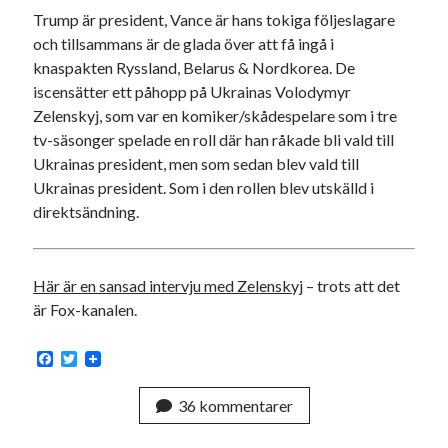
Trump är president, Vance är hans tokiga följeslagare
och tillsammans är de glada över att få ingå i
knaspakten Ryssland, Belarus & Nordkorea. De
iscensätter ett påhopp på Ukrainas Volodymyr
Zelenskyj, som var en komiker/skådespelare som i tre
tv-säsonger spelade en roll där han råkade bli vald till
Ukrainas president, men som sedan blev vald till
Ukrainas president. Som i den rollen blev utskälld i
direktsändning.
Här är en sansad intervju med Zelenskyj
– trots att det
är Fox-kanalen.
F
T
a
w
c
i
36 kommentarer
e
t
b
t
o
e