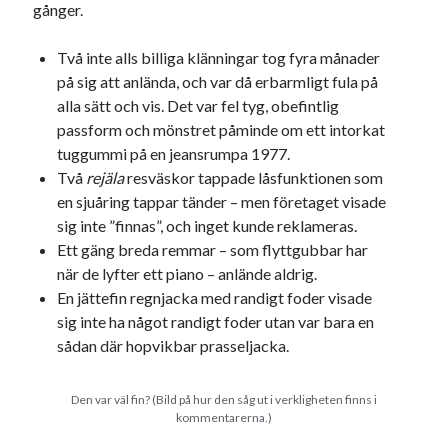
Etiketter
gånger.
#blogg100
allmänbildning
barn
Två inte alls billiga klänningar tog fyra månader
på sig att anlända, och var då erbarmligt fula på
barnen
basket
corona
bil
alla sätt och vis. Det var fel tyg, obefintlig
död
film
passform och mönstret påminde om ett intorkat
England
fest
fotboll
tuggummi på en jeansrumpa 1977.
jobb
historia
hotell
Två
rejäla
resväskor tappade låsfunktionen som
en sjuåring tappar tänder – men företaget visade
Julkalendern
Julkalenderfacit
sig inte ”finnas”, och inget kunde reklameras.
julkalendern 2021
Julkalendern 2024
konst
Ett gäng breda remmar – som flyttgubbar har
minne
när de lyfter ett piano – anlände aldrig.
kåseri
mat
Lund
lifvet
En jättefin regnjacka med randigt foder visade
minnen
mode
musik
museum
sig inte ha något randigt foder utan var bara en
nostalgi
sådan där hopvikbar prasseljacka.
ord
radio
recept
resa
skola
reklam
sekrutt
Den var väl fin? (Bild på hur den såg ut i verkligheten finns i
kommentarerna.)
språk
sommar
språkpolis