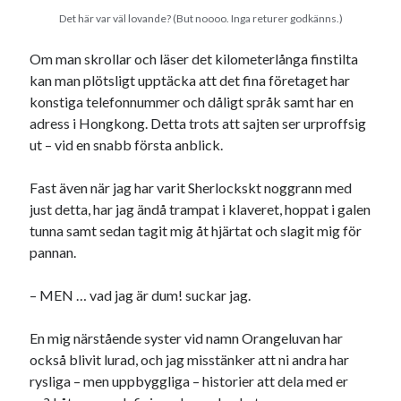
svenska
Det här var väl lovande? (But noooo. Inga returer godkänns.)
tåg
tips
Stockholm
USA
Om man skrollar och läser det kilometerlånga finstilta
kan man plötsligt upptäcka att det fina företaget har
konstiga telefonnummer och dåligt språk samt har en
adress i Hongkong. Detta trots att sajten ser urproffsig
Dessa har något gemensamt
ut – vid en snabb första anblick.
Fantastiskt välformulerad moderecensent
Onödiga citattecken
Fast även när jag har varit Sherlockskt noggrann med
just detta, har jag ändå trampat i klaveret, hoppat i galen
tunna samt sedan tagit mig åt hjärtat och slagit mig för
Dessa har något helt annat gemensamt
pannan.
En amerikansk språkpolis
– MEN … vad jag är dum! suckar jag.
Fula biblioteksböcker
En mig närstående syster vid namn Orangeluvan har
också blivit lurad, och jag misstänker att ni andra har
Egna länkar
rysliga – men uppbyggliga – historier att dela med er
Bokstävlar & AI – mitt levebröd. Gå en kurs!