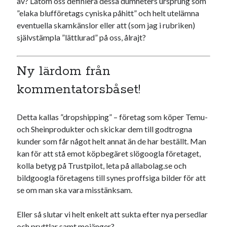
av? Låtom oss definiera dessa dumheters ursprung som
Den stora bloggläsarvärvsveckan
”elaka blufföretags cyniska påhitt” och helt utelämna
Godisbrödet från himlen
eventuella skamkänslor eller att (som jag i rubriken)
Köttfärslimpan på allas läppar
självstämpla ”lättlurad” på oss, ålrajt?
Länkskolan
Lotten som Sommarpratare (i fantasin alltså: grupp på FB)
Ny lärdom från
Vad ska du laga för mat idag? (Recept!)
kommentatorsbåset!
Meta
Detta kallas ”dropshipping” – företag som köper Temu-
Logga in
och Sheinprodukter och skickar dem till godtrogna
Flöde för inlägg
kunder som får något helt annat än de har beställt. Man
Flöde för kommentarer
kan för att stå emot köpbegäret slögoogla företaget,
WordPress.org
kolla betyg på Trustpilot, leta på allabolag.se och
bildgoogla företagens till synes proffsiga bilder för att
se om man ska vara misstänksam.
Eller så slutar vi helt enkelt att sukta efter nya persedlar
Pejpalla!
och pryttlar samt mojänger?