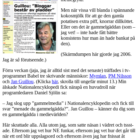
Men när vissa vill blanda i spännande
kokosmjölk för att ge den gamla
potatisen extra piff, knorrar dillköttet.
Eller om det är gammelgäddan (som –
jag vet! – inte hade fått bättre
konsistens hur man än hade bankat på
den).
(Skärmdumpen här gjorde jag 2006.
Jag är
så
förutseende.)
Förra veckan (jaja, jag är alltid sist med det senaste) träffades i tv-
programmet Babel tre skrivande människor:
Mymlan
,
PM Nilsson
och
Jan Guillou
. (Klicka
här
, skrolla till ungefär minut 13.) Min
älskade Nationalencyklopedi fick närapå en huvudroll när
programledaren Daniel Sjölin sa:
– Jag slog upp ”gammelmedia” i Nationalencyklopedin och fick till
svar ”menade du gammelgädda?”. Jan Guillou – känner du dig som
en gammelgädda i medievärlden?
Här skrattade alla. Alla utom jag, som satte näsan i vädret och tssst-
ade. Eftersom jag vet hur NE funkar, eftersom jag vet hur det går till
när ett ord blir uppslagsord och eftersom även jag har fnissat åt