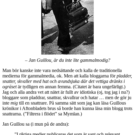
– Jan Guillou, är du inte lite gammalmodig?
Man bör kanske inte vara nedsättande och kalla de traditionella
medierna för gammalmedia, ok. Men att kalla bloggarna för
pladder,
snatter, skvaller med hat och avundsjuka där det vettiga dränks i
ogräset
är tydligen en annan femma. (Citatet är bara ungefärligt.)
Jag och alla andra vet att nätet är fullt av idiotiska (oj, tog jag i nu?)
bloggare som pladdrar, snattrar, skvallrar och hatar … men de gör ju
inte
mig
till en snattrare. På samma sätt som jag kan läsa Guillous
krönikor i Aftonbladets brus så borde han kunna läsa min blogg trots
snattrarna. (”Filtrera i flödet” sa Mymlan.)
Jan Guillou sa (i mun på de andra):
”I riktiga medier publiceras det som är sant och relevant