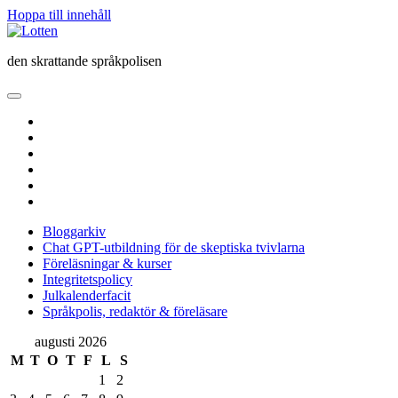
Hoppa till innehåll
Lotten
den skrattande språkpolisen
öppna
primär
twitter
meny
facebook
instagram
linkedin
rss
e-
post
Bloggarkiv
Chat GPT-utbildning för de skeptiska tvivlarna
Föreläsningar & kurser
Integritetspolicy
Julkalenderfacit
Språkpolis, redaktör & föreläsare
Sidopanel
augusti 2026
M
T
O
T
F
L
S
1
2