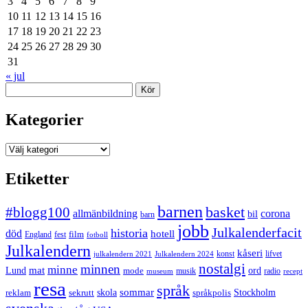
3
4
5
6
7
8
9
10
11
12
13
14
15
16
17
18
19
20
21
22
23
24
25
26
27
28
29
30
31
« jul
Sök
Kategorier
Kategorier
Etiketter
barnen
#blogg100
basket
allmänbildning
corona
bil
barn
jobb
Julkalenderfacit
historia
död
hotell
England
fest
film
fotboll
Julkalendern
kåseri
julkalendern 2021
Julkalendern 2024
konst
lifvet
nostalgi
minnen
minne
mat
Lund
mode
ord
musik
radio
museum
recept
resa
språk
sommar
reklam
sekrutt
skola
språkpolis
Stockholm