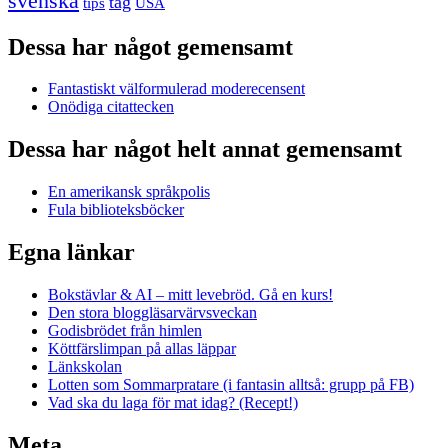
svenska
tåg
USA
tips
Dessa har något gemensamt
Fantastiskt välformulerad moderecensent
Onödiga citattecken
Dessa har något helt annat gemensamt
En amerikansk språkpolis
Fula biblioteksböcker
Egna länkar
Bokstävlar & AI – mitt levebröd. Gå en kurs!
Den stora bloggläsarvärvsveckan
Godisbrödet från himlen
Köttfärslimpan på allas läppar
Länkskolan
Lotten som Sommarpratare (i fantasin alltså: grupp på FB)
Vad ska du laga för mat idag? (Recept!)
Meta