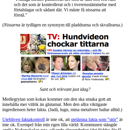
och det som är kontrollerat och i överensstämmelse med
förtalslagar och sådant där. Vi måste få nissarna att
förstå.”
(
Nissarna
är tydligen en synonym till pladdrarna och skvallrarna.)
Sant och relevant just idag?
Mediegrytan som kokas kommer om den ska smaka gott att
innehålla mer vitlök än glutamat. Men den allra viktigaste
ingrediensen heter fakta. (Jadå, lugn, mina metaforer haltar alltid.)
Utebliven faktakontroll
är inte ok, att
utelämna fakta som ”stör”
är
inte ok. Exempel från min egen lilla värld: Kommunen stängde
anrika Nyforsskolan pga. vikande elevunderlag (det föddes för få