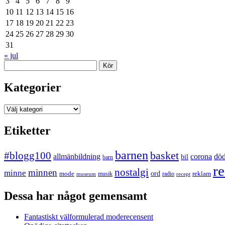
3
4
5
6
7
8
9
10
11
12
13
14
15
16
17
18
19
20
21
22
23
24
25
26
27
28
29
30
31
« jul
Sök
Kategorier
Kategorier
Etiketter
barnen
#blogg100
basket
allmänbildning
corona
dö
bil
barn
re
nostalgi
minnen
minne
mode
ord
reklam
musik
radio
museum
recept
Dessa har något gemensamt
Fantastiskt välformulerad moderecensent