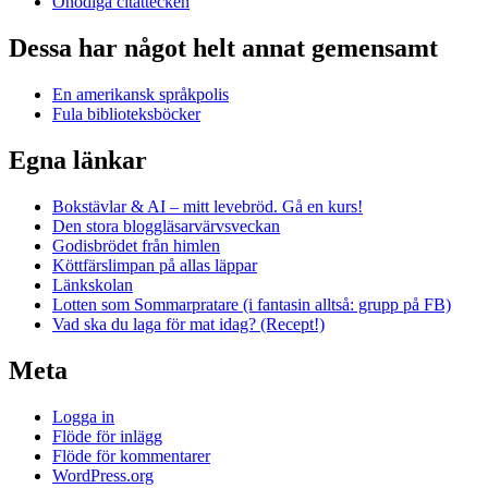
Onödiga citattecken
Dessa har något helt annat gemensamt
En amerikansk språkpolis
Fula biblioteksböcker
Egna länkar
Bokstävlar & AI – mitt levebröd. Gå en kurs!
Den stora bloggläsarvärvsveckan
Godisbrödet från himlen
Köttfärslimpan på allas läppar
Länkskolan
Lotten som Sommarpratare (i fantasin alltså: grupp på FB)
Vad ska du laga för mat idag? (Recept!)
Meta
Logga in
Flöde för inlägg
Flöde för kommentarer
WordPress.org