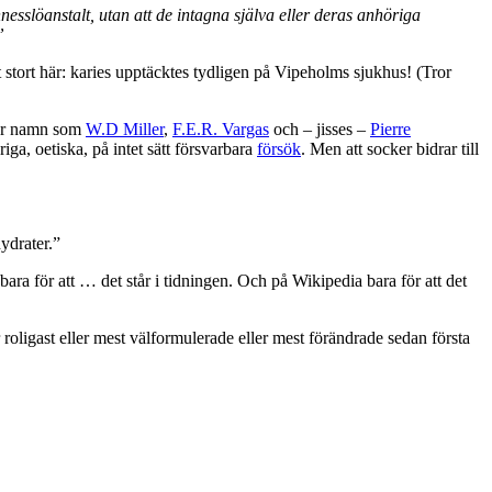
esslöanstalt, utan att de intagna själva eller deras anhöriga
”
t stort här: karies upptäcktes tydligen på Vipeholms sjukhus! (Tror
ttar namn som
W.D Miller
,
F.E.R. Vargas
och – jisses –
Pierre
ga, oetiska, på intet sätt försvarbara
försök
. Men att socker bidrar till
ydrater.”
 bara för att … det står i tidningen. Och på Wikipedia bara för att det
roligast eller mest välformulerade eller mest förändrade sedan första