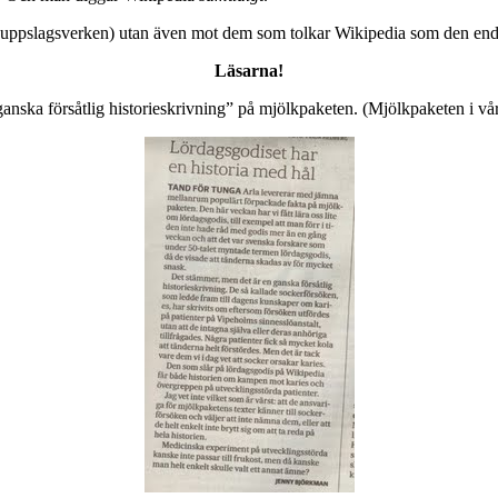
 uppslagsverken) utan även mot dem som tolkar Wikipedia som den enda 
Läsarna!
nska försåtlig historieskrivning” på mjölkpaketen. (Mjölkpaketen i vår k