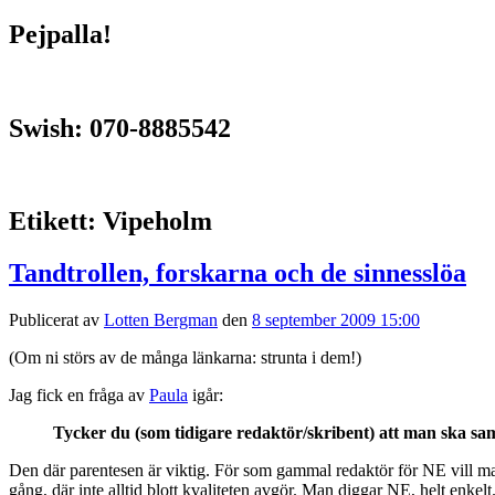
Pejpalla!
Swish: 070-8885542
Etikett:
Vipeholm
Tandtrollen, forskarna och de sinnesslöa
Publicerat av
Lotten Bergman
den
8 september 2009 15:00
(Om ni störs av de många länkarna: strunta i dem!)
Jag fick en fråga av
Paula
igår:
Tycker du (som tidigare redaktör/skribent) att man ska s
Den där parentesen är viktig. För som gammal redaktör för NE vill ma
gång, där inte alltid blott kvaliteten avgör. Man diggar NE, helt enk