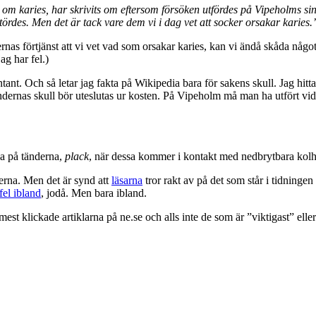
m karies, har skrivits om eftersom försöken utfördes på Vipeholms sinn
stördes. Men det är tack vare dem vi i dag vet att socker orsakar karies.
rnas förtjänst att vi vet vad som orsakar karies, kan vi ändå skåda någo
ag har fel.)
ant. Och så letar jag fakta på Wikipedia bara för sakens skull. Jag hi
ndernas skull bör uteslutas ur kosten. På Vipeholm må man ha utfört vidri
na på tänderna,
plack
, när dessa kommer i kontakt med nedbrytbara kolh
nderna. Men det är synd att
läsarna
tror rakt av på det som står i tidningen
el ibland
, jodå. Men bara ibland.
klickade artiklarna på ne.se och alls inte de som är ”viktigast” eller 