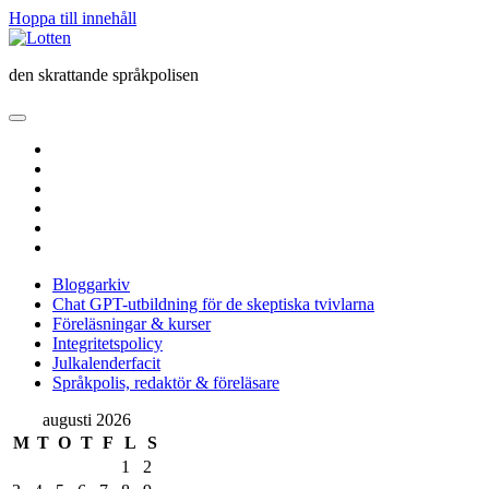
Hoppa till innehåll
Lotten
den skrattande språkpolisen
öppna
primär
twitter
meny
facebook
instagram
linkedin
rss
e-
post
Bloggarkiv
Chat GPT-utbildning för de skeptiska tvivlarna
Föreläsningar & kurser
Integritetspolicy
Julkalenderfacit
Språkpolis, redaktör & föreläsare
Sidopanel
augusti 2026
M
T
O
T
F
L
S
1
2