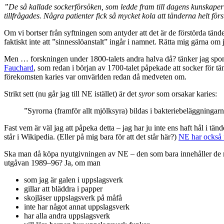
”De så kallade sockerförsöken, som ledde fram till dagens kunskaper o
tillfrågades. Några patienter fick så mycket kola att tänderna helt för
Om vi bortser från syftningen som antyder att det är de förstörda tände
faktiskt inte att ”sinnesslöanstalt” ingår i namnet. Rätta mig gärna om j
Men … forskningen under 1800-talets andra halva då? tänker jag spont
Fauchard
, som redan i början av 1700-talet påpekade att socker för tä
förekomsten karies var omvärlden redan då medveten om.
Strikt sett (nu går jag till NE istället) är det
syror
som orsakar karies:
”Syrorna (framför allt mjölksyra) bildas i bakteriebeläggningar
Fast vem är väl jag att påpeka detta – jag har ju inte ens haft hål i tä
står i Wikipedia. (Eller på mig bara för att det står här?)
NE har också f
Ska man då köpa nyutgivningen av NE – den som bara innehåller de mest 
utgåvan 1989–96? Ja, om man
som jag är galen i uppslagsverk
gillar att bläddra i papper
skojläser uppslagsverk på måfå
inte har något annat uppslagsverk
har alla andra uppslagsverk