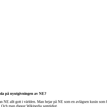
amla på nyutgivningen av NE?
n NE allt gott i världen. Man hejar på NE som en avlägsen kusin som ha
elt. Och man diggar Wikipedia
samtidigt
.