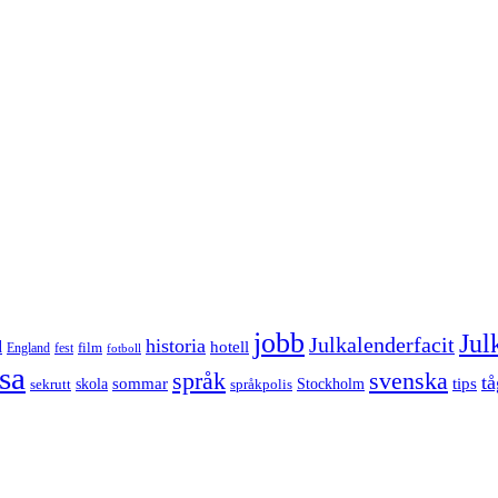
jobb
Jul
Julkalenderfacit
historia
d
hotell
England
fest
film
fotboll
sa
språk
svenska
tå
sommar
tips
sekrutt
skola
språkpolis
Stockholm