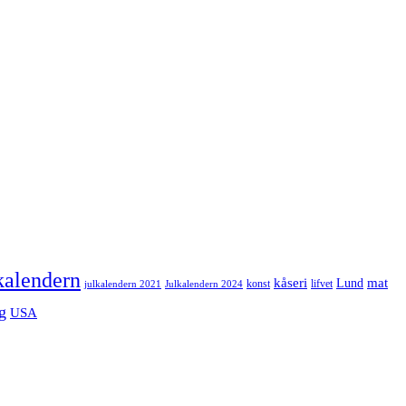
kalendern
mat
kåseri
Lund
julkalendern 2021
Julkalendern 2024
konst
lifvet
g
USA