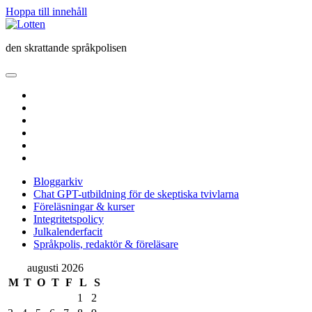
Hoppa till innehåll
Lotten
den skrattande språkpolisen
öppna
primär
twitter
meny
facebook
instagram
linkedin
rss
e-
post
Bloggarkiv
Chat GPT-utbildning för de skeptiska tvivlarna
Föreläsningar & kurser
Integritetspolicy
Julkalenderfacit
Språkpolis, redaktör & föreläsare
Sidopanel
augusti 2026
M
T
O
T
F
L
S
1
2