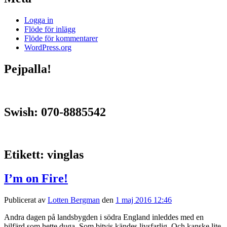
Logga in
Flöde för inlägg
Flöde för kommentarer
WordPress.org
Pejpalla!
Swish: 070-8885542
Etikett:
vinglas
I’m on Fire!
Publicerat av
Lotten Bergman
den
1 maj 2016 12:46
Andra dagen på landsbygden i södra England inleddes med en
bilfärd som hette duga. Som bitvis kändes livsfarlig. Och kanske lite