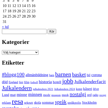
3
4
5
6
7
8
9
10
11
12
13
14
15
16
17
18
19
20
21
22
23
24
25
26
27
28
29
30
31
« jul
Sök
Kategorier
Kategorier
Etiketter
barnen
#blogg100
basket
allmänbildning
corona
bil
barn
jobb
Julkalenderfacit
historia
död
hotell
England
fest
film
fotboll
Julkalendern
kåseri
julkalendern 2021
Julkalendern 2024
konst
lifvet
nostalgi
minnen
minne
mat
Lund
mode
ord
musik
radio
museum
recept
resa
språk
sommar
reklam
sekrutt
skola
språkpolis
Stockholm