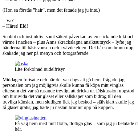
(Hon sa förstås ”hair”, men det fattade jag ju inte.)
– Va?
– Håret! Eld!
Snabbt och instinktivt samt säkert påverkad av en stickande lukt och
värme i nacken – plus Anns skräckslagna ansiktsuttryck – lyfte jag
händerna till hästsvansen och kvävde elden. Det hår som brann upp,
skakade jag ner på menyn och fotograferade.
Lite förkolnad nudelfrisyr.
Middagen fortsatte och när det var dags att gå hem, frågade jag
personalen om jag möjligtvis skulle kunna få köpa mitt vinglas
eftersom det var så rasande trevligt att dricka ur. Diskussion uppstod
om huruvida det var glaset eller sällskapet som bidrog till den
trevliga känslan, men slutligen fick jag besked – självklart skulle jag
få glaset gratis; jag hade ju nästan brunnit upp på kuppen.
På väg hem med mitt flotta, flottiga glas – som jag ju betalade 
hår.