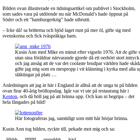
Bilden ovan illustrerade en tidningsartikel om publivet i Stockholm,
som sades vara på utdöende nu när McDonald’s hade öppnat på
Söder och ett ”hamburgerkrig” hade utbrutit.
– Icke då! sa britterna och bjöd laget runt på mer öl, gifte sig med
svenskorna och fick tvåspråkiga barn.
Kusin Ann med Mike en minut efter vigseln 1976. Att de gifte si
utan sina föräldrar närvarande gjorde då ett oerhört stort intryc
och jag ansåg att de var det coolaste brudpar världen hade skåd
gifte jag mig som en mespropp i vit klänning i kyrka med alla 
släktingar på plats …
Anledningen att jag är här i England är alltså att de unga tu på bilden
ovan firar 40-årig bröllopsdag. Igår var vi ute på restaurang här i
Kenton
, och då höll jag på att brinna upp. Och kan ni begripa – det
hela fångades på bild!
Här fotograferas jag, samtidigt som mitt hår börjar brinna.
Kusin Ann tog bilden, ryckte till, pekade mot mig och sa:
– Hhhh … fffffff … pppphhh … här!