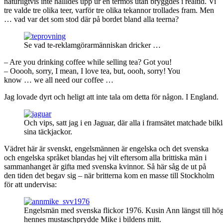
naturligtvis inte hällldes upp ur en termos utan bryggdes i realtid. Vi
tre valde tre olika teer, varför tre olika tekannor trollades fram. Men
… vad var det som stod där på bordet bland alla teerna?
Se vad te-reklamgörarmänniskan dricker …
– Are you drinking coffee while selling tea? Got you!
– Ooooh, sorry, I mean, I love tea, but, oooh, sorry! You
know … we all need our coffee …
Jag lovade dyrt och heligt att inte tala om detta för någon. I England.
Och vips, satt jag i en Jaguar, där alla i framsätet matchade bil
sina täckjackor.
Vädret här är svenskt, engelsmännen är engelska och det svenska
och engelska språket blandas hej vilt eftersom alla brittiska män i
sammanhanget är gifta med svenska kvinnor. Så här såg de ut på
den tiden det begav sig – när britterna kom en masse till Stockholm
för att undervisa:
Engelsmän med svenska flickor 1976. Kusin Ann längst till hög
hennes mustaschprydde Mike i bildens mitt.