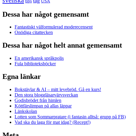
svenska
tåg
USA
tips
Dessa har något gemensamt
Fantastiskt välformulerad moderecensent
Onödiga citattecken
Dessa har något helt annat gemensamt
En amerikansk språkpolis
Fula biblioteksböcker
Egna länkar
Bokstävlar & AI – mitt levebröd. Gå en kurs!
Den stora bloggläsarvärvsveckan
Godisbrödet från himlen
Köttfärslimpan på allas läppar
Länkskolan
Lotten som Sommarpratare (i fantasin alltså: grupp på FB)
Vad ska du laga för mat idag? (Recept!)
Meta