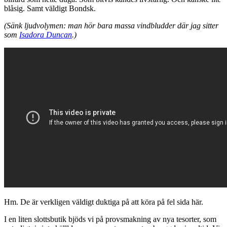
blåsig. Samt väldigt Bondsk.
(Sänk ljudvolymen: man hör bara massa vindbludder där jag sitter
som
Isadora Duncan
.)
Hm. De är verkligen väldigt duktiga på att köra på fel sida här.
I en liten slottsbutik bjöds vi på provsmakning av nya tesorter, som