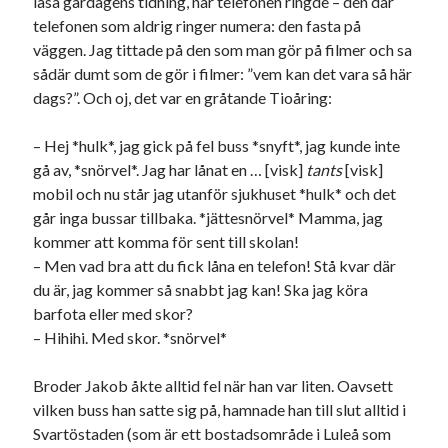
läsa gårdagens tidning, när telefonen ringde – den där
Etiketter
telefonen som aldrig ringer numera: den fasta på
#blogg100
väggen. Jag tittade på den som man gör på filmer och sa
allmänbildning
barn
sådär dumt som de gör i filmer: ”vem kan det vara så här
barnen
basket
corona
bil
dags?”. Och oj, det var en gråtande Tioåring:
död
film
England
fest
fotboll
– Hej *hulk*, jag gick på fel buss *snyft*, jag kunde inte
jobb
historia
hotell
gå av, *snörvel*. Jag har lånat en … [visk]
tants
[visk]
mobil och nu står jag utanför sjukhuset *hulk* och det
Julkalendern
Julkalenderfacit
går inga bussar tillbaka. *jättesnörvel* Mamma, jag
kommer att komma för sent till skolan!
julkalendern 2021
Julkalendern 2024
konst
– Men vad bra att du fick låna en telefon! Stå kvar där
minne
kåseri
mat
Lund
lifvet
du är, jag kommer så snabbt jag kan! Ska jag köra
minnen
mode
barfota eller med skor?
musik
museum
– Hihihi. Med skor. *snörvel*
nostalgi
ord
radio
recept
resa
Broder Jakob åkte alltid fel när han var liten. Oavsett
skola
reklam
sekrutt
vilken buss han satte sig på, hamnade han till slut alltid i
språk
Svartöstaden (som är ett bostadsområde i Luleå som
sommar
språkpolis