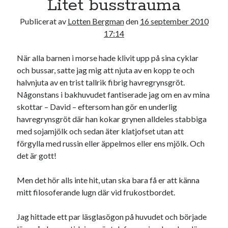
Litet busstrauma
17
18
19
20
21
22
23
Publicerat av
Lotten Bergman
den
16 september 2010
24
25
26
27
28
29
30
17:14
31
När alla barnen i morse hade klivit upp på sina cyklar
« jul
och bussar, satte jag mig att njuta av en kopp te och
halvnjuta av en trist tallrik fibrig havregrynsgröt.
Någonstans i bakhuvudet fantiserade jag om en av mina
Sök
skottar – David – eftersom han gör en underlig
havregrynsgröt där han kokar grynen alldeles stabbiga
med sojamjölk och sedan äter klatjofset utan att
förgylla med russin eller äppelmos eller ens mjölk. Och
det är gott!
Kategorier
Men det hör alls inte hit, utan ska bara få er att känna
Kategorier
mitt filosoferande lugn där vid frukostbordet.
Jag hittade ett par läsglasögon på huvudet och började