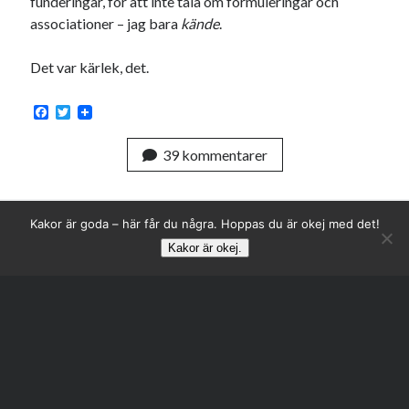
funderingar, för att inte tala om formuleringar och
associationer – jag bara
kände
.
Det var kärlek, det.
F
T
a
w
Swish: 070-8885542
c
i
39 kommentarer
e
t
b
t
o
e
o
r
k
Kakor är goda – här får du några. Hoppas du är okej med det!
Kakor är okej.
Rulla
till
toppen