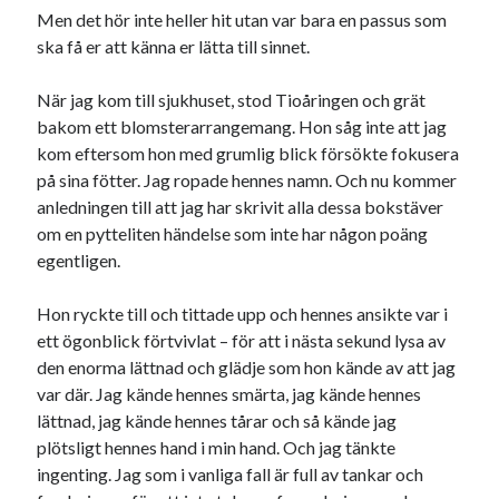
Den stora bloggläsarvärvsveckan
Men det hör inte heller hit utan var bara en passus som
Godisbrödet från himlen
ska få er att känna er lätta till sinnet.
Köttfärslimpan på allas läppar
Länkskolan
När jag kom till sjukhuset, stod Tioåringen och grät
Lotten som Sommarpratare (i fantasin alltså: grupp på FB)
bakom ett blomsterarrangemang. Hon såg inte att jag
Vad ska du laga för mat idag? (Recept!)
kom eftersom hon med grumlig blick försökte fokusera
på sina fötter. Jag ropade hennes namn. Och nu kommer
anledningen till att jag har skrivit alla dessa bokstäver
om en pytteliten händelse som inte har någon poäng
Meta
egentligen.
Logga in
Flöde för inlägg
Hon ryckte till och tittade upp och hennes ansikte var i
Flöde för kommentarer
ett ögonblick förtvivlat – för att i nästa sekund lysa av
WordPress.org
den enorma lättnad och glädje som hon kände av att jag
var där. Jag kände hennes smärta, jag kände hennes
lättnad, jag kände hennes tårar och så kände jag
plötsligt hennes hand i min hand. Och jag tänkte
ingenting. Jag som i vanliga fall är full av tankar och
Pejpalla!