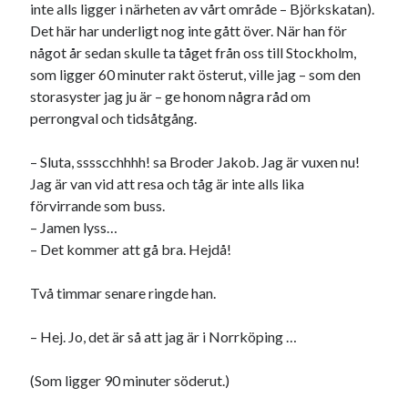
inte alls ligger i närheten av vårt område – Björkskatan).
svenska
tåg
tips
Stockholm
Det här har underligt nog inte gått över. När han för
något år sedan skulle ta tåget från oss till Stockholm,
USA
som ligger 60 minuter rakt österut, ville jag – som den
storasyster jag ju är – ge honom några råd om
perrongval och tidsåtgång.
Dessa har något gemensamt
Fantastiskt välformulerad moderecensent
– Sluta, sssscchhhh! sa Broder Jakob. Jag är vuxen nu!
Onödiga citattecken
Jag är van vid att resa och tåg är inte alls lika
förvirrande som buss.
– Jamen lyss…
Dessa har något helt annat gemensamt
– Det kommer att gå bra. Hejdå!
En amerikansk språkpolis
Två timmar senare ringde han.
Fula biblioteksböcker
– Hej. Jo, det är så att jag är i Norrköping …
Egna länkar
(Som ligger 90 minuter söderut.)
Bokstävlar & AI – mitt levebröd. Gå en kurs!