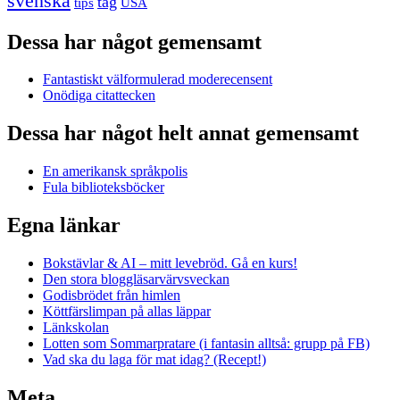
svenska
tåg
USA
tips
Dessa har något gemensamt
Fantastiskt välformulerad moderecensent
Onödiga citattecken
Dessa har något helt annat gemensamt
En amerikansk språkpolis
Fula biblioteksböcker
Egna länkar
Bokstävlar & AI – mitt levebröd. Gå en kurs!
Den stora bloggläsarvärvsveckan
Godisbrödet från himlen
Köttfärslimpan på allas läppar
Länkskolan
Lotten som Sommarpratare (i fantasin alltså: grupp på FB)
Vad ska du laga för mat idag? (Recept!)
Meta