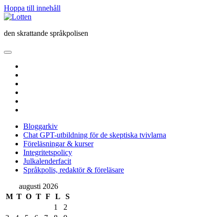
Hoppa till innehåll
Lotten
den skrattande språkpolisen
öppna
primär
twitter
meny
facebook
instagram
linkedin
rss
e-
post
Bloggarkiv
Chat GPT-utbildning för de skeptiska tvivlarna
Föreläsningar & kurser
Integritetspolicy
Julkalenderfacit
Språkpolis, redaktör & föreläsare
Sidopanel
augusti 2026
M
T
O
T
F
L
S
1
2