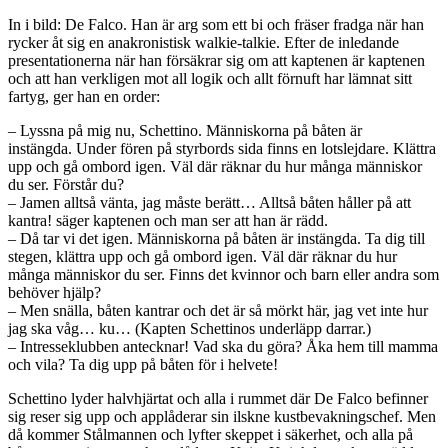
In i bild: De Falco. Han är arg som ett bi och fräser fradga när han
rycker åt sig en anakronistisk walkie-talkie. Efter de inledande
presentationerna när han försäkrar sig om att kaptenen är kaptenen
och att han verkligen mot all logik och allt förnuft har lämnat sitt
fartyg, ger han en order:
– Lyssna på mig nu, Schettino. Människorna på båten är
instängda. Under fören på styrbords sida finns en lotslejdare. Klättra
upp och gå ombord igen. Väl där räknar du hur många människor
du ser. Förstår du?
– Jamen alltså vänta, jag måste berätt… Alltså båten håller på att
kantra! säger kaptenen och man ser att han är rädd.
– Då tar vi det igen. Människorna på båten är instängda. Ta dig till
stegen, klättra upp och gå ombord igen. Väl där räknar du hur
många människor du ser. Finns det kvinnor och barn eller andra som
behöver hjälp?
– Men snälla, båten kantrar och det är så mörkt här, jag vet inte hur
jag ska våg… ku… (Kapten Schettinos underläpp darrar.)
– Intresseklubben antecknar! Vad ska du göra? Åka hem till mamma
och vila? Ta dig upp på båten för i helvete!
Schettino lyder halvhjärtat och alla i rummet där De Falco befinner
sig reser sig upp och applåderar sin ilskne kustbevakningschef. Men
då kommer Stålmannen och lyfter skeppet i säkerhet, och alla på