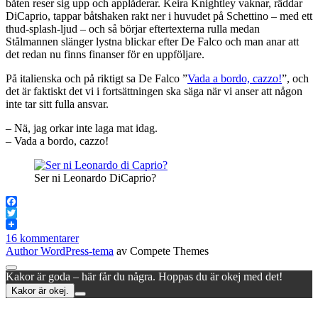
båten reser sig upp och applåderar. Keira Knightley vaknar, räddar
DiCaprio, tappar båtshaken rakt ner i huvudet på Schettino – med ett
thud-splash-ljud – och så börjar eftertexterna rulla medan
Stålmannen slänger lystna blickar efter De Falco och man anar att
det redan nu finns finanser för en uppföljare.
På italienska och på riktigt sa De Falco ”
Vada a bordo, cazzo!
”, och
det är faktiskt det vi i fortsättningen ska säga när vi anser att någon
inte tar sitt fulla ansvar.
– Nä, jag orkar inte laga mat idag.
– Vada a bordo, cazzo!
Ser ni Leonardo DiCaprio?
Facebook
Twitter
16 kommentarer
Author WordPress-tema
av Compete Themes
Rulla
Kakor är goda – här får du några. Hoppas du är okej med det!
till
Kakor är okej.
toppen