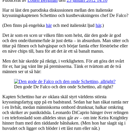
Publicerat av
Lotten Bergman
den
23 januari 2012 14:16
Har ni läst den parodiska diskussionen mellan den italienske
kryssningskaptenen Schettino och kustbevakningens chef De Falco?
(Den finns på engelska
här
och med italienskt ljud
här
.)
Det är som en scen ur vilken film som helst, där den gode är god
och den onde/dumme/fule är just detta – in absurdum. Man sitter och
tittar på filmen och halvgäspar och börjar famla efter förströelse eller
en näve chips till, bara för att det är ett så banalt manus.
Men det här skedde på riktigt, i verkligheten. För att göra det svårt
för er, har jag vänt lite på premisserna. Tänk er tvärtom att de två
männen ser ut så här:
Den gode De Falco och den onde Schettino, all right?
Kapten Schettino har av oklara skäl styrt världens största
kryssningsfartyg upp på en badstrand. Sedan har han råkat ramla ner
i en livbåt, medan människorna ombord drunknar, halkar omkring
och skriker av panikrädsla. Leonardo DiCaprio hänger över relingen
i en telefonsladd som alldeles strax går av – om inte Keira Knightley
hinner fram med den räddande båtshaken. (Men hon har slagit sig i
huvudet och ligger och blöder i ett låst rum eller nåt.)