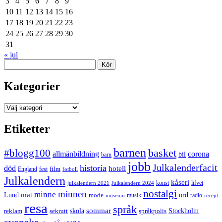
3
4
5
6
7
8
9
10
11
12
13
14
15
16
17
18
19
20
21
22
23
24
25
26
27
28
29
30
31
« jul
Sök
Kategorier
Kategorier
Etiketter
barnen
#blogg100
basket
allmänbildning
corona
bil
barn
jobb
Julkalenderfacit
historia
död
hotell
England
fest
film
fotboll
Julkalendern
kåseri
julkalendern 2021
Julkalendern 2024
konst
lifvet
nostalgi
minnen
minne
mat
Lund
mode
ord
musik
radio
museum
recept
resa
språk
sommar
reklam
sekrutt
skola
språkpolis
Stockholm