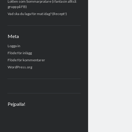
Lotten som Sommarpratare (i fantasin alltså:
grupp på FB)
Vad ska du laga för mat idag? (Recept!)
Meta
Logga in
Flöde för inlägg
Flöde för kommentarer
WordPress.org
Pejpalla!