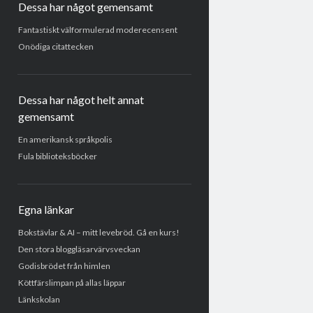
Dessa har något gemensamt
Fantastiskt välformulerad moderecensent
Onödiga citattecken
Dessa har något helt annat
gemensamt
En amerikansk språkpolis
Fula biblioteksböcker
Egna länkar
Bokstävlar & AI – mitt levebröd. Gå en kurs!
Den stora bloggläsarvärvsveckan
Godisbrödet från himlen
Köttfärslimpan på allas läppar
Länkskolan