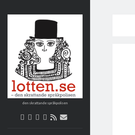
Lotten
den skrattande språkpolisen
twitter
facebook
instagram
linkedin
rss
e-
post