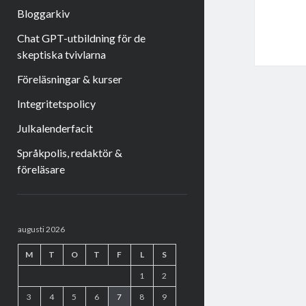
Bloggarkiv
Chat GPT-utbildning för de
skeptiska tvivlarna
Föreläsningar & kurser
Integritetspolicy
Julkalenderfacit
Språkpolis, redaktör &
föreläsare
Sidopanel
augusti 2026
M
T
O
T
F
L
S
1
2
3
4
5
6
7
8
9