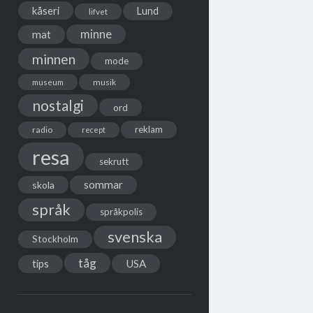
kåseri
Lund
lifvet
minne
mat
minnen
mode
musik
museum
nostalgi
ord
reklam
radio
recept
resa
sekrutt
sommar
skola
språk
språkpolis
svenska
Stockholm
tåg
USA
tips