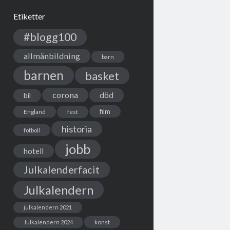
Etiketter
#blogg100
allmänbildning
barn
barnen
basket
corona
död
bil
film
England
fest
historia
fotboll
jobb
hotell
Julkalenderfacit
Julkalendern
julkalendern 2021
Julkalendern 2024
konst