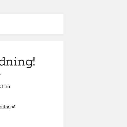
dning!
6
t från
ontor
på