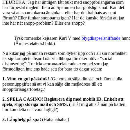
HEUREKA! Jag har äntligen fått bukt med snoppförlängarna som
har förpestat mejlen i flera år. Spammen har plötsligt sinat! Kan det
vara så att spamtokarna är sjuka – eller har de drabbats av sunt
förnuft? Eller funkar snopparna igen? Har de kanske förstått att jag
inte har nåt snopp-problem? Eller ens snopp?
Tysk-romerske kejsaren Karl V med
blygdkapselsniffande
hund
(Ämnesrelaterad bild.)
Nu kikar jag på annan reklam som dyker upp och i all sin normalitet
ter sig komplett absurd när vi allihopa försöker utöva ”social
distansering”. Tre icke-corona-relaterade exempel som jag
förmodligen inte ens hade sett för bara tio dagar sedan:
1. Vinn en gul påskduk!
(Genom att sälja din själ och lämna alla
personuppgifter så att vi kan sälja din mejladress till ett
snoppförlängarföretag.)
2. SPELA CASINO! Registrera dig med mobilt ID. Enkelt att
spela, slipp störiga mail och SMS.
(Tillåt mig att slå nån på käften,
hur kan detta ens vara lagligt?)
3. Långhelg på spa!
(Hahahahaha.)