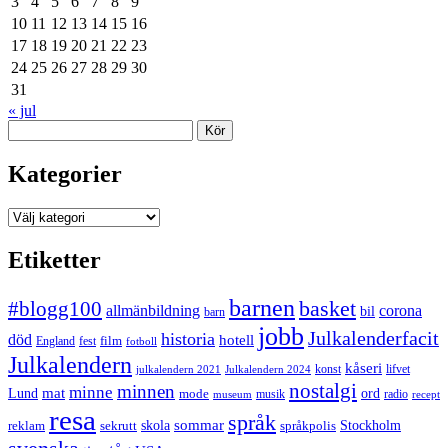
3
4
5
6
7
8
9
10
11
12
13
14
15
16
17
18
19
20
21
22
23
24
25
26
27
28
29
30
31
« jul
Sök
Kategorier
Kategorier
Etiketter
barnen
#blogg100
basket
allmänbildning
corona
bil
barn
jobb
Julkalenderfacit
historia
död
hotell
England
fest
film
fotboll
Julkalendern
kåseri
julkalendern 2021
Julkalendern 2024
konst
lifvet
nostalgi
minnen
minne
mat
Lund
mode
ord
musik
radio
museum
recept
resa
språk
sommar
reklam
sekrutt
skola
språkpolis
Stockholm