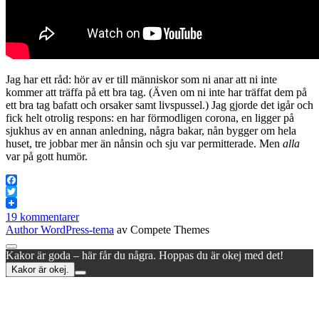
Jag har ett råd: hör av er till människor som ni anar att ni inte
kommer att träffa på ett bra tag. (Även om ni inte har träffat dem på
ett bra tag bafatt och orsaker samt livspussel.) Jag gjorde det igår och
fick helt otrolig respons: en har förmodligen corona, en ligger på
sjukhus av en annan anledning, några bakar, nån bygger om hela
huset, tre jobbar mer än nånsin och sju var permitterade. Men
alla
var på gott humör.
Facebook
Twitter
19 kommentarer
Author WordPress-tema
av Compete Themes
Rulla
Kakor är goda – här får du några. Hoppas du är okej med det!
till
Kakor är okej.
toppen