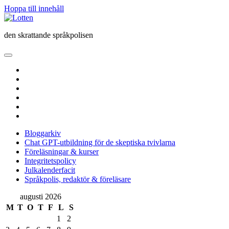
Hoppa till innehåll
Lotten
den skrattande språkpolisen
öppna
primär
twitter
meny
facebook
instagram
linkedin
rss
e-
post
Bloggarkiv
Chat GPT-utbildning för de skeptiska tvivlarna
Föreläsningar & kurser
Integritetspolicy
Julkalenderfacit
Språkpolis, redaktör & föreläsare
Sidopanel
augusti 2026
M
T
O
T
F
L
S
1
2