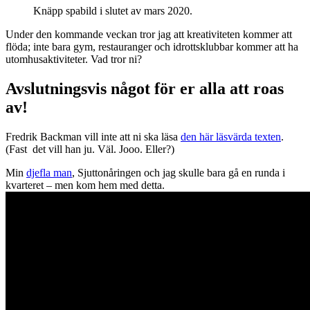
Knäpp spabild i slutet av mars 2020.
Under den kommande veckan tror jag att kreativiteten kommer att
flöda; inte bara gym, restauranger och idrottsklubbar kommer att ha
utomhusaktiviteter. Vad tror ni?
Avslutningsvis något för er alla att roas
av!
Fredrik Backman vill inte att ni ska läsa
den här läsvärda texten
.
(Fast det vill han ju. Väl. Jooo. Eller?)
Min
djefla man
, Sjuttonåringen och jag skulle bara gå en runda i
kvarteret – men kom hem med detta.