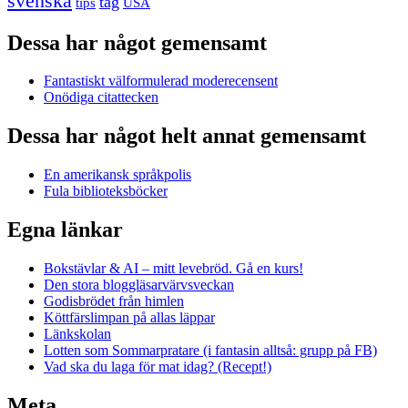
svenska
tåg
USA
tips
Dessa har något gemensamt
Fantastiskt välformulerad moderecensent
Onödiga citattecken
Dessa har något helt annat gemensamt
En amerikansk språkpolis
Fula biblioteksböcker
Egna länkar
Bokstävlar & AI – mitt levebröd. Gå en kurs!
Den stora bloggläsarvärvsveckan
Godisbrödet från himlen
Köttfärslimpan på allas läppar
Länkskolan
Lotten som Sommarpratare (i fantasin alltså: grupp på FB)
Vad ska du laga för mat idag? (Recept!)
Meta