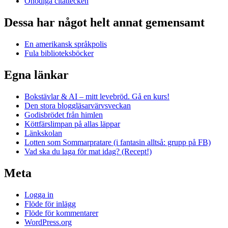
Onödiga citattecken
Dessa har något helt annat gemensamt
En amerikansk språkpolis
Fula biblioteksböcker
Egna länkar
Bokstävlar & AI – mitt levebröd. Gå en kurs!
Den stora bloggläsarvärvsveckan
Godisbrödet från himlen
Köttfärslimpan på allas läppar
Länkskolan
Lotten som Sommarpratare (i fantasin alltså: grupp på FB)
Vad ska du laga för mat idag? (Recept!)
Meta
Logga in
Flöde för inlägg
Flöde för kommentarer
WordPress.org