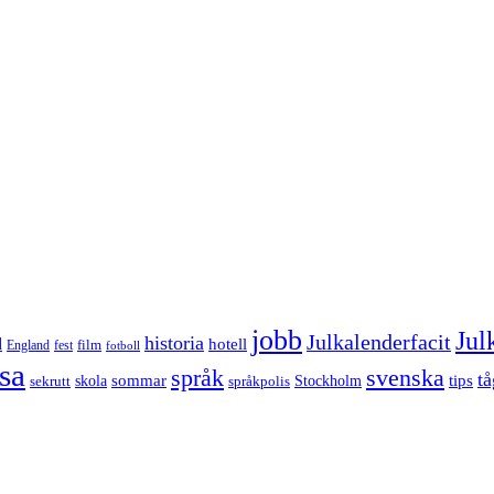
jobb
Jul
Julkalenderfacit
historia
d
hotell
England
fest
film
fotboll
sa
språk
svenska
tå
sommar
tips
sekrutt
skola
språkpolis
Stockholm