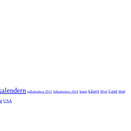
kalendern
mat
kåseri
Lund
julkalendern 2021
Julkalendern 2024
konst
lifvet
g
USA