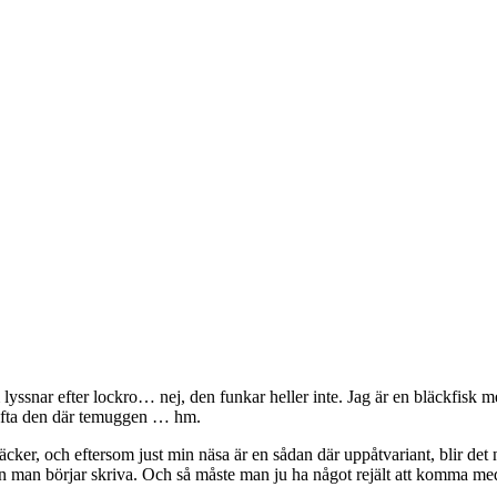
m lyssnar efter lockro… nej, den funkar heller inte. Jag är en bläckfisk
 lyfta den där temuggen … hm.
räcker, och eftersom just min näsa är en sådan där uppåtvariant, blir de
nnan man börjar skriva. Och så måste man ju ha något rejält att komma me