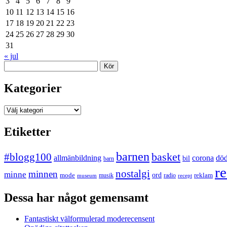
3
4
5
6
7
8
9
10
11
12
13
14
15
16
17
18
19
20
21
22
23
24
25
26
27
28
29
30
31
« jul
Sök
Kategorier
Kategorier
Etiketter
barnen
#blogg100
basket
allmänbildning
corona
dö
bil
barn
re
nostalgi
minnen
minne
mode
ord
reklam
musik
radio
museum
recept
Dessa har något gemensamt
Fantastiskt välformulerad moderecensent