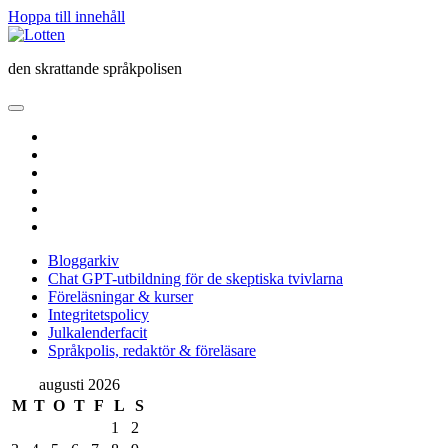
Hoppa till innehåll
Lotten
den skrattande språkpolisen
öppna
primär
twitter
meny
facebook
instagram
linkedin
rss
e-
post
Bloggarkiv
Chat GPT-utbildning för de skeptiska tvivlarna
Föreläsningar & kurser
Integritetspolicy
Julkalenderfacit
Språkpolis, redaktör & föreläsare
Sidopanel
augusti 2026
M
T
O
T
F
L
S
1
2