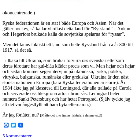
okoncentrerade.)
Ryska federationen är en stat i både Europa och Asien. När det
gäller hockey, så kallar vi oftast detta land för ”Ryssland” – Ankan
och Hegerfors brukade kalla de sovjetiska spelarna för ”ryssar”.
Men det fanns faktiskt ett land som hette Ryssland från ca år 800 till
1917, så det så.
Tillbaka till Ukraina, som brukar förvirra oss svenskar eftersom
deras idrottare har gul-blåa kläder precis som vi. Man hejar och hejar
och sedan kommer segerintervjun på ukrainska, ryska, polska,
vitryska, bulgariska, rumänska eller grekiska! Ukraina är den näst
största nationen i Europa (bara Ryska federationen är större). År
1984 åkte jag på klassresa till Leningrad, där alla trallade på Carola
och serverade oss blekgröna ärtor i brun sås. Leningrad heter
numera Sankt Petersburg och har hetat Petrograd. (Själv tyckte jag
att det var ångestfyllt att bara byta efternamn.)
Är jag förlåten nu?
(Måtte det inte finnas faktafel i denna text!)
Facebook
Twitter
5 kommentarer