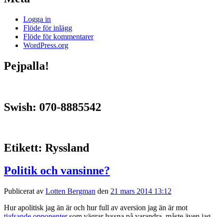
Logga in
Flöde för inlägg
Flöde för kommentarer
WordPress.org
Pejpalla!
Swish: 070-8885542
Etikett:
Ryssland
Politik och vansinne?
Publicerat av
Lotten Bergman
den
21 mars 2014 13:12
Hur apolitisk jag än är och hur full av aversion jag än är mot
tjafsande opponenter
som vägrar lyssna på varandra, måste även jag