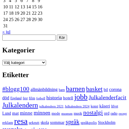
3
4
5
6
7
8
9
10
11
12
13
14
15
16
17
18
19
20
21
22
23
24
25
26
27
28
29
30
31
« jul
Sök
Kategorier
Kategorier
Etiketter
barnen
#blogg100
basket
allmänbildning
corona
bil
barn
jobb
Julkalenderfacit
historia
död
hotell
England
fest
film
fotboll
Julkalendern
kåseri
julkalendern 2021
Julkalendern 2024
konst
lifvet
nostalgi
minnen
minne
mat
Lund
mode
ord
musik
radio
museum
recept
resa
språk
sommar
reklam
sekrutt
skola
språkpolis
Stockholm