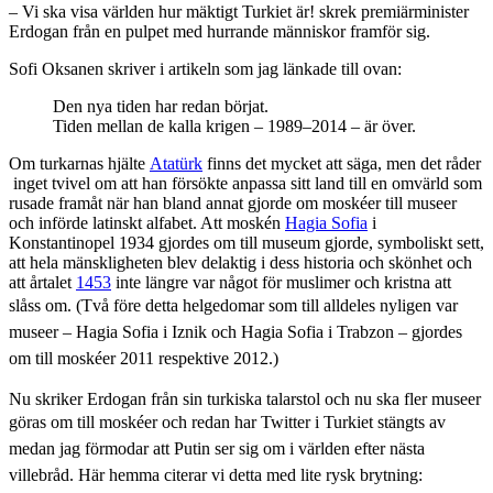
– Vi ska visa världen hur mäktigt Turkiet är! skrek premiärminister
Erdogan från en pulpet med hurrande människor framför sig.
Sofi Oksanen skriver i artikeln som jag länkade till ovan:
Den nya tiden har redan börjat.
Tiden mellan de kalla krigen – 1989–2014 – är över.
Om turkarnas hjälte
Atatürk
finns det mycket att säga, men det råder
inget tvivel om att han försökte anpassa sitt land till en omvärld som
rusade framåt när han bland annat gjorde om moskéer till museer
och införde latinskt alfabet. Att moskén
Hagia Sofia
i
Konstantinopel 1934 gjordes om till museum gjorde, symboliskt sett,
att hela mänskligheten blev delaktig i dess historia och skönhet och
att årtalet
1453
inte längre var något för muslimer och kristna att
slåss om.
(Två före detta helgedomar som till alldeles nyligen var
museer –
Hagia Sofia i
Iznik
och Hagia Sofia i Trabzon – gjordes
om till moskéer 2011 respektive 2012.)
Nu skriker Erdogan från sin turkiska talarstol och nu ska fler museer
göras om till moskéer och
redan
har
Twitter i Turkiet s
tängts av
medan jag förmodar att Putin ser sig om i världen efter nästa
villebråd. Här hemma citerar vi detta med lite rysk brytning: