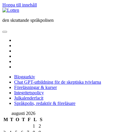
Hoppa till innehåll
Lotten
den skrattande språkpolisen
öppna
primär
twitter
meny
facebook
instagram
linkedin
rss
e-
post
Bloggarkiv
Chat GPT-utbildning för de skeptiska tvivlarna
Föreläsningar & kurser
Integritetspolicy
Julkalenderfacit
Språkpolis, redaktör & föreläsare
Sidopanel
augusti 2026
M
T
O
T
F
L
S
1
2