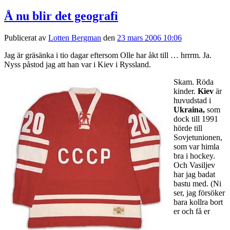
Å nu blir det geografi
Publicerat av
Lotten Bergman
den
23 mars 2006 10:06
Jag är gräsänka i tio dagar eftersom Olle har åkt till … hrrrm. Ja.
Nyss påstod jag att han var i Kiev i Ryssland.
Skam. Röda
kinder.
Kiev
är
huvudstad i
Ukraina,
som
dock till 1991
hörde till
Sovjetunionen,
som var himla
bra i hockey.
Och Vasiljev
har jag badat
bastu med. (Ni
ser, jag försöker
bara kollra bort
er och få er