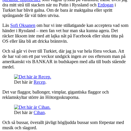
dra mitt strå till stacken när nu Putin i Ryssland och
Erdogan
i
Turkiet har blivit galna. Om de bara är maktgalna eller spritt
språngande får väl tiden utvisa.
Läs
Sofi Oksanen
om hur vi inte stillatigande kan acceptera vad som
händer i Ryssland – men fan vet hur man ska kunna agera. Det
räcker liksom inte med att lajka nåt på Facebook eller sluta titta på
OS eller låta bli att dricka brännvin.
Och så går vi över till Turkiet, där jag ju var hela förra veckan. Att
de har val om ett par veckor undgick ingen av oss eftersom man på
amerikanskt vis BANKAR in budskapen med alla till buds stående
medel.
Det här är
Recep
.
Det var flaggor, ballonger, vimplar, gigantiska flaggor och
reklamskyltar större än Hötorgsskraporna.
Det här är
Cihan
.
Och så bussar, överallt jävligt högljudda bussar som förpestar med
musik och slagord.