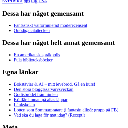
svenska
tåg
USA
tips
Dessa har något gemensamt
Fantastiskt välformulerad moderecensent
Onödiga citattecken
Dessa har något helt annat gemensamt
En amerikansk språkpolis
Fula biblioteksböcker
Egna länkar
Bokstävlar & AI – mitt levebröd. Gå en kurs!
Den stora bloggläsarvärvsveckan
Godisbrödet från himlen
Köttfärslimpan på allas läppar
Länkskolan
Lotten som Sommarpratare (i fantasin alltså: grupp på FB)
Vad ska du laga för mat idag? (Recept!)
Meta