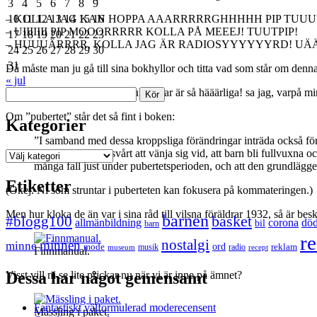
3
4
5
6
7
8
9
– KOLLA JAG KAN HOPPA AAARRRRRGHHHHH PIP TU
10
11
12
13
14
15
16
– UIIIIIII PIP MOOORRRRR KOLLA PÅ MEEEJ! TUUTPIP!
17
18
19
20
21
22
23
– HUUUÄRRRR, KOLLA JAG ÄR RADIOSYYYYYYRD! UÄÄ
24
25
26
27
28
29
30
31
Då måste man ju gå till sina bokhyllor och titta vad som står om denn
« jul
–
Bilderna på alla prickiga sjukdomar är så hääärliga! sa jag, varpå mina
Sök
Om ”pubertet” står det så fint i boken:
Kategorier
”I samband med dessa kroppsliga förändringar inträda också förän
Föräldrar ha ofta svårt att vänja sig vid, att barn bli fullvuxna
Kategorier
många fall just under pubertetsperioden, och att den grundlägges,
Etiketter
(Okej. Ni som struntar i puberteten kan fokusera på kommateringen.)
Men hur kloka de än var i sina råd till vilsna föräldrar 1932, så är b
barnen
#blogg100
basket
allmänbildning
corona
dö
bil
barn
re
nostalgi
minnen
minne
mode
ord
reklam
musik
radio
museum
recept
Finnmanual.
Dessa har något gemensamt
Visst vill ni se lite prickar nu när vi är inne på ämnet?
Fantastiskt välformulerad moderecensent
Mässling i paket.