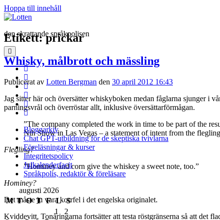
Hoppa till innehåll
Lotten
den skrattande språkpolisen
Etikett:
prickar
öppna
Whisky, målbrott och mässling
primär
meny
twitter
facebook
Publicerat av
Lotten Bergman
den
30 april 2012 16:43
instagram
linkedin
Jag sitter här och översätter whiskyboken medan fåglarna sjunger i vå
rss
parningsvrål och överröstar allt, inklusive översättarförmågan.
e-
post
”The company completed the work in time to be part of the resur
Bloggarkiv
Nth Show in Las Vegas – a statement of intent from the flegling 
Chat GPT-utbildning för de skeptiska tvivlarna
Föreläsningar & kurser
Flegling?
Integritetspolicy
Julkalenderfacit
”Hominey and corn give the whiskey a sweet note, too.”
Språkpolis, redaktör & föreläsare
Hominey?
Sidopanel
augusti 2026
Det måste ju vara korrfel i det engelska originalet.
M
T
O
T
F
L
S
1
2
Kviddevitt. Tonåringarna fortsätter att testa röstgränserna så att det fl