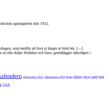
Medicinsk uppslagsbok från 1932.
ingen, som medför att livet ej längre är blott lek. [—]
 så ofta skiljer föräldrar och barn, grundlägges säkerligen i
kalendern
mat
kåseri
Lund
julkalendern 2021
Julkalendern 2024
konst
lifvet
g
USA