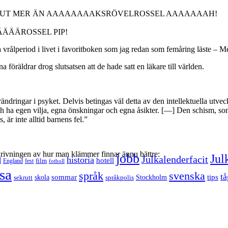
UUUT MER ÄN AAAAAAAAKSRÖVELROSSEL AAAAAAAH!
ÄÄÄROSSEL PIP!
a vrålperiod i livet i favoritboken som jag redan som femåring läste – 
 föräldrar drog slutsatsen att de hade satt en läkare till världen.
dringar i psyket. Delvis betingas väl detta av den intellektuella utveckl
 och ha egen vilja, egna önskningar och egna åsikter. [—] Den schism, som
 är inte alltid barnens fel.”
eskrivningen av hur man klämmer finnar ännu bättre:
jobb
Jul
Julkalenderfacit
historia
d
hotell
England
fest
film
fotboll
sa
språk
svenska
tå
sommar
tips
sekrutt
skola
språkpolis
Stockholm