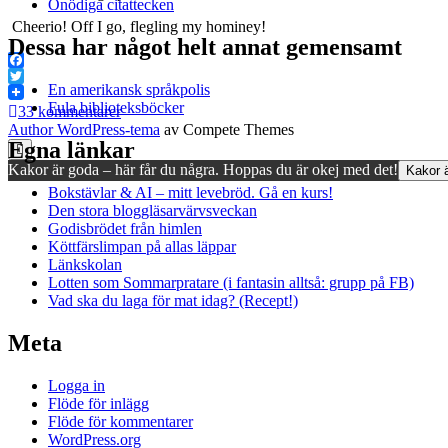
Onödiga citattecken
Cheerio! Off I go, flegling my hominey!
Dessa har något helt annat gemensamt
Facebook
En amerikansk språkpolis
Twitter
Fula biblioteksböcker
33 kommentarer
Author WordPress-tema
av Compete Themes
Egna länkar
Rulla
till
Kakor är goda – här får du några. Hoppas du är okej med det!
Kakor ä
toppen
Bokstävlar & AI – mitt levebröd. Gå en kurs!
Den stora bloggläsarvärvsveckan
Godisbrödet från himlen
Köttfärslimpan på allas läppar
Länkskolan
Lotten som Sommarpratare (i fantasin alltså: grupp på FB)
Vad ska du laga för mat idag? (Recept!)
Meta
Logga in
Flöde för inlägg
Flöde för kommentarer
WordPress.org