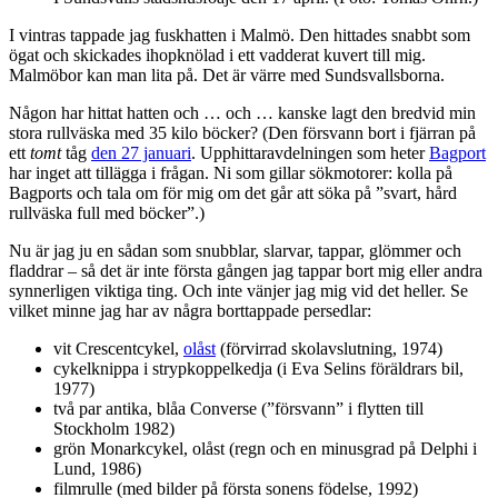
I vintras tappade jag fuskhatten i Malmö. Den hittades snabbt som
ögat och skickades ihopknölad i ett vadderat kuvert till mig.
Malmöbor kan man lita på. Det är värre med Sundsvallsborna.
Någon har hittat hatten och … och … kanske lagt den bredvid min
stora rullväska med 35 kilo böcker? (Den försvann bort i fjärran på
ett
tomt
tåg
den 27 januari
. Upphittaravdelningen som heter
Bagport
har inget att tillägga i frågan. Ni som gillar sökmotorer: kolla på
Bagports och tala om för mig om det går att söka på ”svart, hård
rullväska full med böcker”.)
Nu är jag ju en sådan som snubblar, slarvar, tappar, glömmer och
fladdrar – så det är inte första gången jag tappar bort mig eller andra
synnerligen viktiga ting. Och inte vänjer jag mig vid det heller. Se
vilket minne jag har av några borttappade persedlar:
vit Crescentcykel,
olåst
(förvirrad skolavslutning, 1974)
cykelknippa i strypkoppelkedja (i Eva Selins föräldrars bil,
1977)
två par antika, blåa Converse (”försvann” i flytten till
Stockholm 1982)
grön Monarkcykel, olåst (regn och en minusgrad på Delphi i
Lund, 1986)
filmrulle (med bilder på första sonens födelse, 1992)