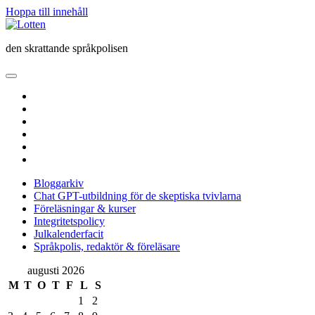
Hoppa till innehåll
Lotten
den skrattande språkpolisen
öppna
primär
twitter
meny
facebook
instagram
linkedin
rss
e-
post
Bloggarkiv
Chat GPT-utbildning för de skeptiska tvivlarna
Föreläsningar & kurser
Integritetspolicy
Julkalenderfacit
Språkpolis, redaktör & föreläsare
Sidopanel
augusti 2026
M
T
O
T
F
L
S
1
2