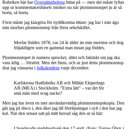
Rubriken här har
Översättarhelena
hittat på — men det måste lyftas
upp ur kommentatorsbåsets mörker nu när plommonstopet ju är så
borta, så borta.
Först måste jag klargöra för nytillkomna tittare: jag har i min ägo
min morfars plommonstop från förra sekelskiftet.
Morfar föddes 1878, var 24 år äldre än min mormor och dog
följaktligen som en gammal man innan jag föddes.
Plommonstopet är numera sprucket, slitet och faktiskt om jag ska
vara ärlig … förstört. Men det finns, och ur just detta plommonstop
drar jag vinnarna i
Julkalendern
varje december.
Karlskrona Hattfabriks AB och Militär Ekiperings
AB (MEA) i Stockholm. ”Extra lätt” – var det för
små män med svag nacke?
Men jag har även en mer användarvänlig plommonstopskopia. Den
går jag på disco i, den åker jag till föreläsningar i och i den har jag
kul. När den senast satt på mitt huvud såg den ut så här:
I Sundsvalls stadshusfoajé den 17 april. (Foto: Tomas Öhrn.)