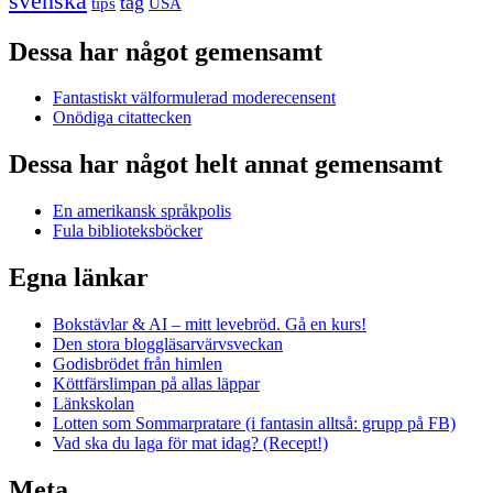
svenska
tåg
USA
tips
Dessa har något gemensamt
Fantastiskt välformulerad moderecensent
Onödiga citattecken
Dessa har något helt annat gemensamt
En amerikansk språkpolis
Fula biblioteksböcker
Egna länkar
Bokstävlar & AI – mitt levebröd. Gå en kurs!
Den stora bloggläsarvärvsveckan
Godisbrödet från himlen
Köttfärslimpan på allas läppar
Länkskolan
Lotten som Sommarpratare (i fantasin alltså: grupp på FB)
Vad ska du laga för mat idag? (Recept!)
Meta