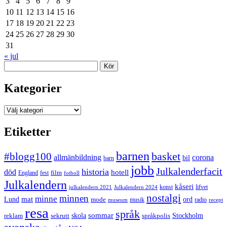
3
4
5
6
7
8
9
10
11
12
13
14
15
16
17
18
19
20
21
22
23
24
25
26
27
28
29
30
31
« jul
Sök
Kategorier
Kategorier
Etiketter
barnen
#blogg100
basket
allmänbildning
corona
bil
barn
jobb
Julkalenderfacit
historia
död
hotell
England
fest
film
fotboll
Julkalendern
kåseri
julkalendern 2021
Julkalendern 2024
konst
lifvet
nostalgi
minnen
minne
mat
Lund
mode
ord
musik
radio
museum
recept
resa
språk
sommar
reklam
sekrutt
skola
språkpolis
Stockholm