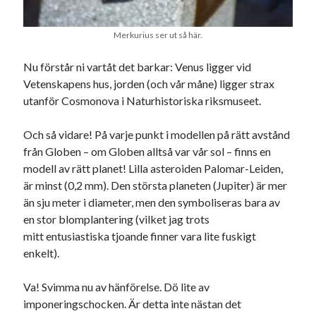
Merkurius ser ut så här.
Nu förstår ni vartåt det barkar: Venus ligger vid
Vetenskapens hus, jorden (och vår måne) ligger strax
utanför Cosmonova i Naturhistoriska riksmuseet.
Och så vidare! På varje punkt i modellen på rätt avstånd
från Globen – om Globen alltså var vår sol – finns en
modell av rätt planet! Lilla asteroiden Palomar-Leiden,
är minst (0,2 mm). Den största planeten (Jupiter) är mer
än sju meter i diameter, men den symboliseras bara av
en stor blomplantering (vilket jag trots
mitt entusiastiska tjoande finner vara lite fuskigt
enkelt).
Va! Svimma nu av hänförelse. Dö lite av
imponeringschocken. Är detta inte nästan det