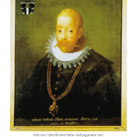
svenska
tåg
tips
Stockholm
USA
Dessa har något gemensamt
Fantastiskt välformulerad moderecensent
Onödiga citattecken
Dessa har något helt annat gemensamt
En amerikansk språkpolis
Fula biblioteksböcker
Egna länkar
Bokstävlar & AI – mitt levebröd. Gå en kurs!
Inte ens Tyko Brahe fattar vad jag pratar om.