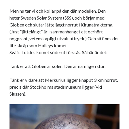
Den stora bloggläsarvärvsveckan
Men nu tar vi och kollar på den där modellen. Den
Godisbrödet från himlen
heter
Sweden Solar System
(
SSS
), och börjar med
Köttfärslimpan på allas läppar
Globen och slutar jättelångt norrut i Kirunatrakterna.
Länkskolan
(Just ”jättelångt” är i sammanhanget ett oerhört
Lotten som Sommarpratare (i fantasin alltså: grupp på FB)
noggrant, vetenskapligt utvalt uttryck.) Och så finns det
Vad ska du laga för mat idag? (Recept!)
lite skräp som Halleys komet
Swift-Tuttles komet söderut förstås. Så här är det:
Meta
Tänk er att Globen är solen. Den är nämligen stor.
Logga in
Flöde för inlägg
Tänk er vidare att Merkurius ligger knappt 3 km norrut,
Flöde för kommentarer
precis där Stockholms stadsmuseum ligger (vid
WordPress.org
Slussen).
Pejpalla!