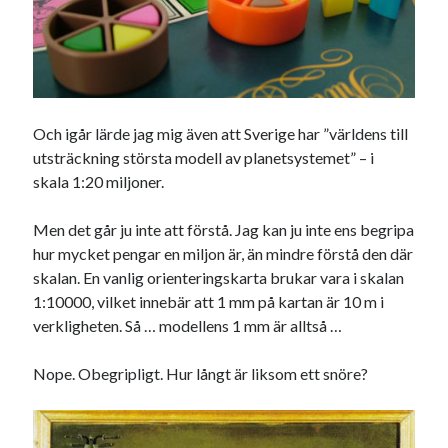
Etiketter
#blogg100
allmänbildning
barn
barnen
basket
corona
bil
död
film
England
fest
fotboll
Och igår lärde jag mig även att Sverige har ”världens till
utsträckning största modell av planetsystemet” – i
jobb
historia
hotell
skala 1:20 miljoner.
Julkalendern
Julkalenderfacit
Men det går ju inte att förstå. Jag kan ju inte ens begripa
julkalendern 2021
Julkalendern 2024
konst
hur mycket pengar en miljon är, än mindre förstå den där
minne
kåseri
mat
Lund
skalan. En vanlig orienteringskarta brukar vara i skalan
lifvet
1:10000, vilket innebär att 1 mm på kartan är 10 m i
minnen
mode
musik
museum
verkligheten. Så … modellens 1 mm är alltså …
nostalgi
ord
radio
recept
Nope. Obegripligt. Hur långt är liksom ett snöre?
resa
skola
reklam
sekrutt
språk
sommar
språkpolis