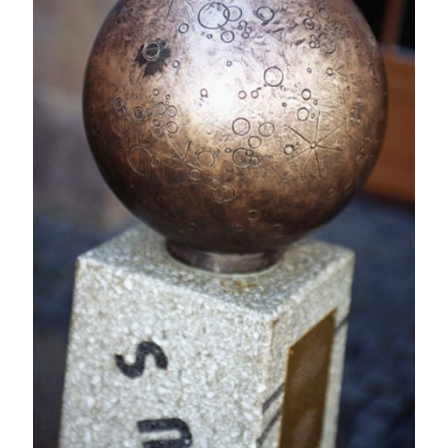
Swish: 070-8885542