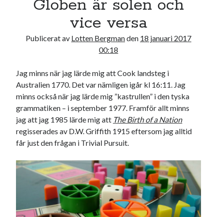
Globen är solen och
17
18
19
20
21
22
23
vice versa
24
25
26
27
28
29
30
Publicerat av
Lotten Bergman
den
18 januari 2017
31
00:18
« jul
Jag minns när jag lärde mig att Cook landsteg i
Australien 1770. Det var nämligen igår kl 16:11. Jag
Sök
minns också när jag lärde mig ”kastrullen” i den tyska
grammatiken – i september 1977. Framför allt minns
jag att jag 1985 lärde mig att
The Birth of a Nation
regisserades av D.W. Griffith 1915 eftersom jag alltid
får just den frågan i Trivial Pursuit.
Kategorier
Kategorier