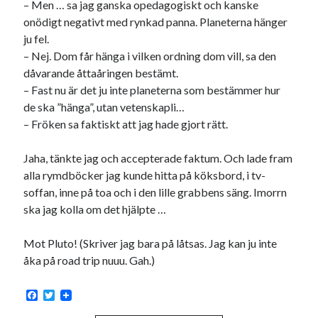
– Men … sa jag ganska opedagogiskt och kanske
onödigt negativt med rynkad panna. Planeterna hänger
ju fel.
– Nej. Dom får hänga i vilken ordning dom vill, sa den
dåvarande åttaåringen bestämt.
– Fast nu är det ju inte planeterna som bestämmer hur
de ska ”hänga”, utan vetenskapli…
– Fröken sa faktiskt att jag hade gjort rätt.
Jaha, tänkte jag och accepterade faktum. Och lade fram
alla rymdböcker jag kunde hitta på köksbord, i tv-
soffan, inne på toa och i den lille grabbens säng. Imorrn
ska jag kolla om det hjälpte …
Mot Pluto! (Skriver jag bara på låtsas. Jag kan ju inte
åka på road trip nuuu. Gah.)
F
T
a
w
c
i