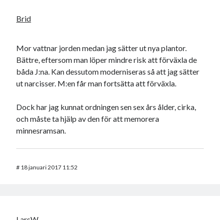
Brid
Mor vattnar jorden medan jag sätter ut nya plantor.
Bättre, eftersom man löper mindre risk att förväxla de
båda J:na. Kan dessutom moderniseras så att jag sätter
ut narcisser. M:en får man fortsätta att förväxla.
Dock har jag kunnat ordningen sen sex års ålder, cirka,
och måste ta hjälp av den för att memorera
minnesramsan.
#
18 januari 2017 11:52
LarsW