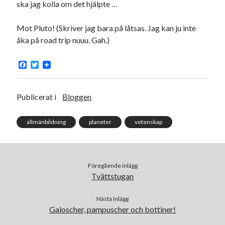
ska jag kolla om det hjälpte …
Mot Pluto! (Skriver jag bara på låtsas. Jag kan ju inte
åka på road trip nuuu. Gah.)
F
T
a
w
c
i
e
t
b
t
Publicerat i
Bloggen
o
e
o
r
k
allmänbildning
planeter
vetenskap
Föregående inlägg
Tvättstugan
Nästa inlägg
Galoscher, pampuscher och bottiner!