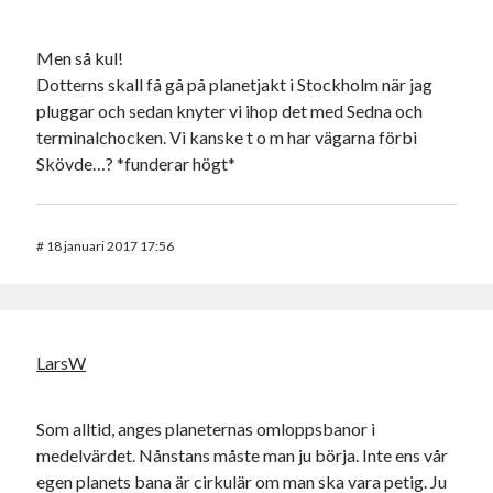
Men så kul!
Dotterns skall få gå på planetjakt i Stockholm när jag
pluggar och sedan knyter vi ihop det med Sedna och
terminalchocken. Vi kanske t o m har vägarna förbi
Skövde…? *funderar högt*
#
18 januari 2017 17:56
LarsW
Som alltid, anges planeternas omloppsbanor i
medelvärdet. Nånstans måste man ju börja. Inte ens vår
egen planets bana är cirkulär om man ska vara petig. Ju