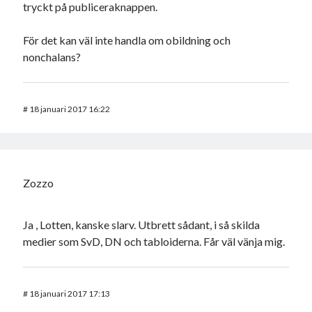
tryckt på publiceraknappen.
För det kan väl inte handla om obildning och
nonchalans?
#
18 januari 2017 16:22
Zozzo
Ja , Lotten, kanske slarv. Utbrett sådant, i så skilda
medier som SvD, DN och tabloiderna. Får väl vänja mig.
#
18 januari 2017 17:13