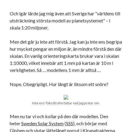
Och igår lärde jag mig även att Sverige har ”världens till
utsträckning största modell av planetsystemet” – i
skala 1:20 miljoner.
Kategorier
Men det går ju inte att förstå. Jag kan ju inte ens begripa
Kategorier
hur mycket pengar en miljon är, än mindre förstå den där
skalan. En vanlig orienteringskarta brukar vara i skalan
1:10000, vilket innebär att 1 mm på kartan är 10 m i
verkligheten. Så … modellens 1 mm är alltså …
Etiketter
Nope. Obegripligt. Hur långt är liksom ett snöre?
#blogg100
allmänbildning
barn
barnen
basket
corona
bil
Inte ens Tyko Brahe fattar vad jag pratar om.
död
film
England
fest
fotboll
Men nu tar vi och kollar på den där modellen. Den
jobb
historia
hotell
heter
Sweden Solar System
(
SSS
), och börjar med
Globen och slutar jättelångt norrut i Kirunatrakterna.