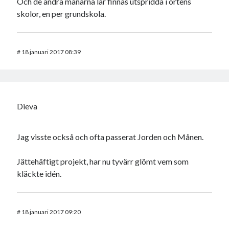
Och de andra månarna lär finnas utspridda i ortens
skolor, en per grundskola.
#
18 januari 2017 08:39
Dieva
Jag visste också och ofta passerat Jorden och Månen.
Jättehäftigt projekt, har nu tyvärr glömt vem som
kläckte idén.
#
18 januari 2017 09:20