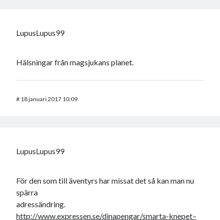
LupusLupus99
Hälsningar från magsjukans planet.
#
18 januari 2017 10:09
LupusLupus99
För den som till äventyrs har missat det så kan man nu
spärra
adressändring.
http://www.expressen.se/dinapengar/smarta-knepet–