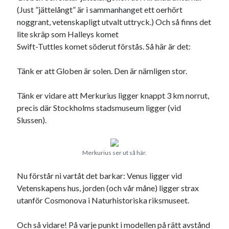
Julkalendern
Julkalenderfacit
(Just ”jättelångt” är i sammanhanget ett oerhört
noggrant, vetenskapligt utvalt uttryck.) Och så finns det
julkalendern 2021
Julkalendern 2024
konst
lite skräp som Halleys komet
minne
kåseri
mat
Lund
lifvet
Swift-Tuttles komet söderut förstås. Så här är det:
minnen
mode
musik
museum
Tänk er att Globen är solen. Den är nämligen stor.
nostalgi
ord
radio
recept
resa
Tänk er vidare att Merkurius ligger knappt 3 km norrut,
skola
reklam
sekrutt
precis där Stockholms stadsmuseum ligger (vid
språk
sommar
Slussen).
språkpolis
svenska
tåg
tips
Stockholm
Merkurius ser ut så här.
USA
Nu förstår ni vartåt det barkar: Venus ligger vid
Vetenskapens hus, jorden (och vår måne) ligger strax
Dessa har något gemensamt
utanför Cosmonova i Naturhistoriska riksmuseet.
Fantastiskt välformulerad moderecensent
Och så vidare! På varje punkt i modellen på rätt avstånd
Onödiga citattecken