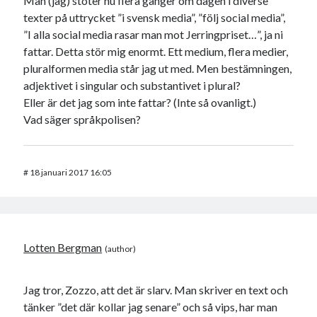
Man (jag) stöter nu flera gånger om dagen i diverse
texter på uttrycket ”i svensk media”, ”följ social media”,
”I alla social media rasar man mot Jerringpriset…”, ja ni
fattar. Detta stör mig enormt. Ett medium, flera medier,
pluralformen media står jag ut med. Men bestämningen,
adjektivet i singular och substantivet i plural?
Eller är det jag som inte fattar? (Inte så ovanligt.)
Vad säger språkpolisen?
#
18 januari 2017 16:05
Lotten Bergman
Jag tror, Zozzo, att det är slarv. Man skriver en text och
tänker ”det där kollar jag senare” och så vips, har man