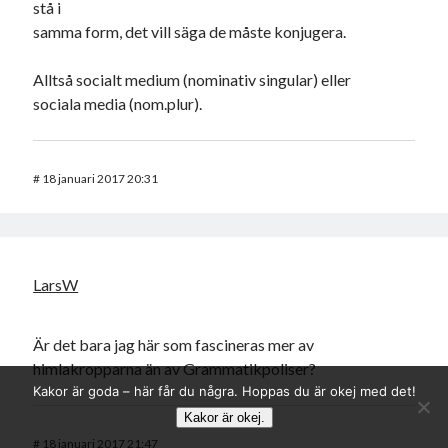
stå i
samma form, det vill säga de måste konjugera.
Alltså socialt medium (nominativ singular) eller
sociala media (nom.plur).
#
18 januari 2017 20:31
LarsW
Är det bara jag här som fascineras mer av
himlakropparna än av Grammatikpoliser?
Kakor är goda – här får du några. Hoppas du är okej med det!
Kakor är okej.
#
18 januari 2017 21:47