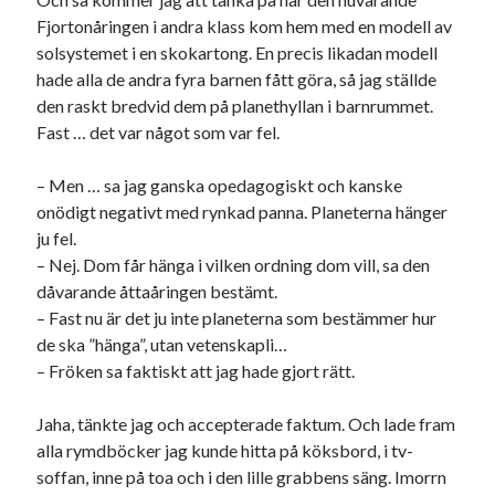
Meta
Fjortonåringen i andra klass kom hem med en modell av
Logga in
solsystemet i en skokartong. En precis likadan modell
Flöde för inlägg
hade alla de andra fyra barnen fått göra, så jag ställde
Flöde för kommentarer
den raskt bredvid dem på planethyllan i barnrummet.
WordPress.org
Fast … det var något som var fel.
– Men … sa jag ganska opedagogiskt och kanske
onödigt negativt med rynkad panna. Planeterna hänger
ju fel.
– Nej. Dom får hänga i vilken ordning dom vill, sa den
Pejpalla!
dåvarande åttaåringen bestämt.
– Fast nu är det ju inte planeterna som bestämmer hur
de ska ”hänga”, utan vetenskapli…
– Fröken sa faktiskt att jag hade gjort rätt.
Jaha, tänkte jag och accepterade faktum. Och lade fram
Swish: 070-8885542
alla rymdböcker jag kunde hitta på köksbord, i tv-
soffan, inne på toa och i den lille grabbens säng. Imorrn