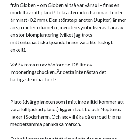
från Globen – om Globen alltså var vår sol – finns en
modell av rätt planet! Lilla asteroiden Palomar-Leiden,
är minst (0,2 mm). Den största planeten (Jupiter) är mer
Dessa har något helt annat gemensamt
än sju meter i diameter, men den symboliseras bara av
En amerikansk språkpolis
en stor blomplantering (vilket jag trots
Fula biblioteksböcker
mitt entusiastiska tjoande finner vara lite fuskigt
enkelt).
Egna länkar
Va! Svimma nu av hänförelse. Dö lite av
imponeringschocken. Är detta inte nästan det
Bokstävlar & AI – mitt levebröd. Gå en kurs!
häftigaste ni har hört?
Den stora bloggläsarvärvsveckan
Godisbrödet från himlen
Köttfärslimpan på allas läppar
Pluto (dvärgplaneten som i mitt inre alltid kommer att
Länkskolan
vara fullfjädrad planet) ligger i Delsbo och Neptunus
Lotten som Sommarpratare (i fantasin alltså: grupp på FB)
ligger i Söderhamn. Och jag vill åka på en road trip nu
Vad ska du laga för mat idag? (Recept!)
meddetsamma pannkaka marsch.
Och så kommer jag att tänka på när den nuvarande