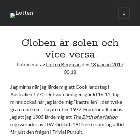
Lotten
öppna
primär
Sidopanel
meny
januari 2017
Globen är solen och
M
T
O
T
F
L
S
vice versa
1
Publicerat av
Lotten Bergman
den
18 januari 2017
2
3
4
5
6
7
8
00:18
9
10
11
12
13
14
15
16
17
18
19
20
21
22
Jag minns när jag lärde mig att Cook landsteg i
Australien 1770. Det var nämligen igår kl 16:11. Jag
23
24
25
26
27
28
29
minns också när jag lärde mig ”kastrullen” i den tyska
30
31
grammatiken – i september 1977. Framför allt minns
jag att jag 1985 lärde mig att
The Birth of a Nation
« dec
feb »
regisserades av D.W. Griffith 1915 eftersom jag alltid
får just den frågan i Trivial Pursuit.
Sök