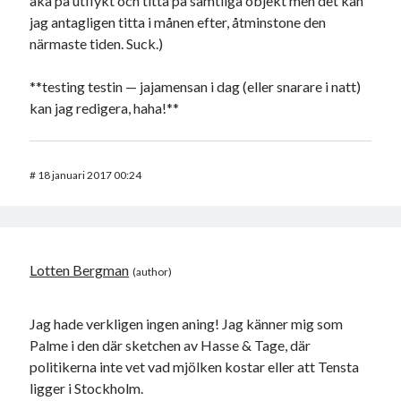
åka på utflykt och titta på samtliga objekt men det kan
jag antagligen titta i månen efter, åtminstone den
närmaste tiden. Suck.)
**testing testin — jajamensan i dag (eller snarare i natt)
kan jag redigera, haha!**
#
18 januari 2017 00:24
Lotten Bergman
Jag hade verkligen ingen aning! Jag känner mig som
Palme i den där sketchen av Hasse & Tage, där
politikerna inte vet vad mjölken kostar eller att Tensta
ligger i Stockholm.