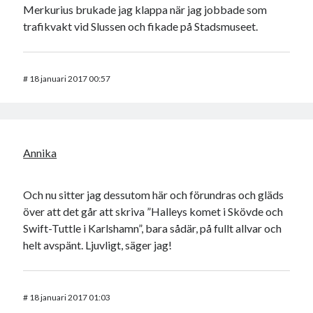
Merkurius brukade jag klappa när jag jobbade som
trafikvakt vid Slussen och fikade på Stadsmuseet.
#
18 januari 2017 00:57
Annika
Och nu sitter jag dessutom här och förundras och gläds
över att det går att skriva ”Halleys komet i Skövde och
Swift-Tuttle i Karlshamn”, bara sådär, på fullt allvar och
helt avspänt. Ljuvligt, säger jag!
#
18 januari 2017 01:03