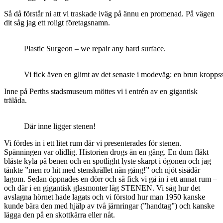
Så då förstår ni att vi traskade iväg på ännu en promenad. På vägen
dit såg jag ett roligt företagsnamn.
Plastic Surgeon – we repair any hard surface.
Vi fick även en glimt av det senaste i modeväg: en brun kropps
Inne på Perths stadsmuseum möttes vi i entrén av en gigantisk
trälåda.
Där inne ligger stenen!
Vi fördes in i ett litet rum där vi presenterades för stenen.
Spänningen var olidlig. Historien drogs än en gång. En dum fläkt
blåste kyla på benen och en spotlight lyste skarpt i ögonen och jag
tänkte ”men ro hit med stenskrället nån gång!” och njöt sisådär
lagom. Sedan öppnades en dörr och så fick vi gå in i ett annat rum –
och där i en gigantisk glasmonter låg STENEN. Vi såg hur det
avslagna hörnet hade lagats och vi förstod hur man 1950 kanske
kunde bära den med hjälp av två järnringar (”handtag”) och kanske
lägga den på en skottkärra eller nåt.