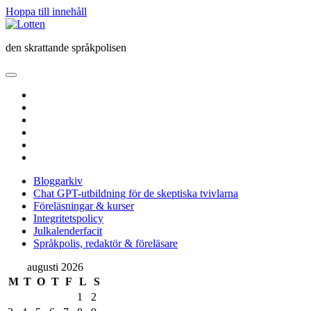
Hoppa till innehåll
Lotten
den skrattande språkpolisen
öppna
primär
twitter
meny
facebook
instagram
linkedin
rss
e-
post
Bloggarkiv
Chat GPT-utbildning för de skeptiska tvivlarna
Föreläsningar & kurser
Integritetspolicy
Julkalenderfacit
Språkpolis, redaktör & föreläsare
Sidopanel
augusti 2026
M
T
O
T
F
L
S
1
2