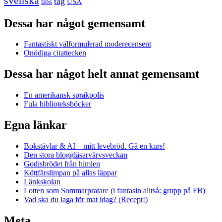
svenska
tåg
USA
tips
Dessa har något gemensamt
Fantastiskt välformulerad moderecensent
Onödiga citattecken
Dessa har något helt annat gemensamt
En amerikansk språkpolis
Fula biblioteksböcker
Egna länkar
Bokstävlar & AI – mitt levebröd. Gå en kurs!
Den stora bloggläsarvärvsveckan
Godisbrödet från himlen
Köttfärslimpan på allas läppar
Länkskolan
Lotten som Sommarpratare (i fantasin alltså: grupp på FB)
Vad ska du laga för mat idag? (Recept!)
Meta