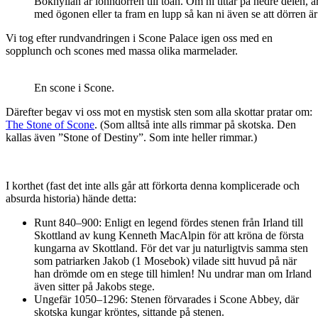
Bokhyllan är lönndörren till toan. Om ni tittar på nedre delen, ä
med ögonen eller ta fram en lupp så kan ni även se att dörren är
Vi tog efter rundvandringen i Scone Palace igen oss med en
sopplunch och scones med massa olika marmelader.
En scone i Scone.
Därefter begav vi oss mot en mystisk sten som alla skottar pratar om:
The Stone of Scone
. (Som alltså inte alls rimmar på skotska. Den
kallas även ”Stone of Destiny”. Som inte heller rimmar.)
I korthet (fast det inte alls går att förkorta denna komplicerade och
absurda historia) hände detta:
Runt 840–900: Enligt en legend fördes stenen från Irland till
Skottland av kung Kenneth MacAlpin för att kröna de första
kungarna av Skottland. För det var ju naturligtvis samma sten
som patriarken Jakob (1 Mosebok) vilade sitt huvud på när
han drömde om en stege till himlen! Nu undrar man om Irland
även sitter på Jakobs stege.
Ungefär 1050–1296: Stenen förvarades i Scone Abbey, där
skotska kungar kröntes, sittande på stenen.