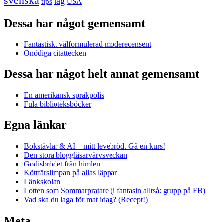
svenska
tåg
USA
tips
Dessa har något gemensamt
Fantastiskt välformulerad moderecensent
Onödiga citattecken
Dessa har något helt annat gemensamt
En amerikansk språkpolis
Fula biblioteksböcker
Egna länkar
Bokstävlar & AI – mitt levebröd. Gå en kurs!
Den stora bloggläsarvärvsveckan
Godisbrödet från himlen
Köttfärslimpan på allas läppar
Länkskolan
Lotten som Sommarpratare (i fantasin alltså: grupp på FB)
Vad ska du laga för mat idag? (Recept!)
Meta