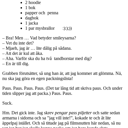
2 hoodie
1 bok
papper och penna
dagbok
1 jacka
1 par mysbrallor :):);))
– Bra! Men … Vad betyder smileysarna?
– Vet du inte det?
– Mjaeh, jag är … lite dålig på sådana.
– Att det är kul att åka.
– Aha. Varför ska du ha två tandborstar med dig?
– En är till dig.
Grabben förutsätter, så ung han är, att jag kommer att glömma. Nä,
nu ska jag göra en egen packningslista!
Paus. Paus. Paus. Paus. (Det tar lång tid att skriva paus. Och under
tiden slipper jag att packa.) Paus. Paus.
Suck.
Hm. Det gick inte. Jag skrev
pengar pass piljetter
och satte sedan
armarna i sidorna och sa ”jag vill inte!”, kokade te och åt lite
äppelpaj istället. Och så tittade jag på filmsnutten här nedan, så nu