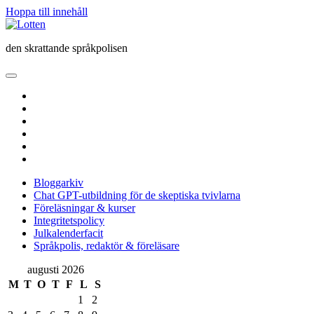
Hoppa till innehåll
Lotten
den skrattande språkpolisen
öppna
primär
twitter
meny
facebook
instagram
linkedin
rss
e-
post
Bloggarkiv
Chat GPT-utbildning för de skeptiska tvivlarna
Föreläsningar & kurser
Integritetspolicy
Julkalenderfacit
Språkpolis, redaktör & föreläsare
Sidopanel
augusti 2026
M
T
O
T
F
L
S
1
2