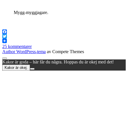
Mygg-myggjagare.
Facebook
Twitter
25 kommentarer
Author WordPress-tema
av Compete Themes
Rulla
Kakor är goda – här får du några. Hoppas du är okej med det!
till
Kakor är okej.
toppen