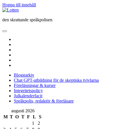
Hoppa till innehåll
Lotten
den skrattande språkpolisen
öppna
primär
twitter
meny
facebook
instagram
linkedin
rss
e-
post
Bloggarkiv
Chat GPT-utbildning för de skeptiska tvivlarna
Föreläsningar & kurser
Integritetspolicy
Julkalenderfacit
Språkpolis, redaktör & föreläsare
Sidopanel
augusti 2026
M
T
O
T
F
L
S
1
2