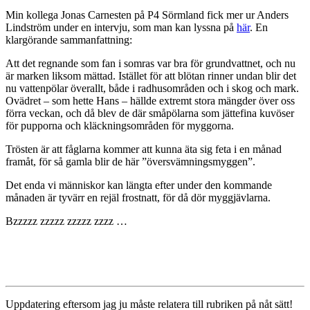
Min kollega Jonas Carnesten på P4 Sörmland fick mer ur Anders
Lindström under en intervju, som man kan lyssna på
här
. En
klargörande sammanfattning:
Att det regnande som fan i somras var bra för grundvattnet, och nu
är marken liksom mättad. Istället för att blötan rinner undan blir det
nu vattenpölar överallt, både i radhusområden och i skog och mark.
Ovädret – som hette Hans – hällde extremt stora mängder över oss
förra veckan, och då blev de där småpölarna som jättefina kuvöser
för pupporna och kläckningsområden för myggorna.
Trösten är att fåglarna kommer att kunna äta sig feta i en månad
framåt, för så gamla blir de här ”översvämningsmyggen”.
Det enda vi människor kan längta efter under den kommande
månaden är tyvärr en rejäl frostnatt, för då dör myggjävlarna.
Bzzzzz zzzzz zzzzz zzzz …
Uppdatering eftersom jag ju måste relatera till rubriken på nåt sätt!