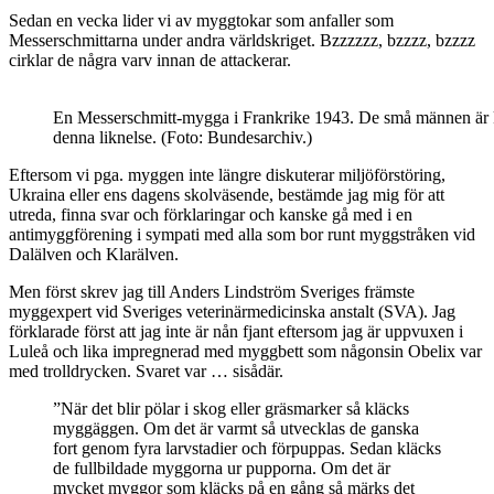
Sedan en vecka lider vi av myggtokar som anfaller som
Messerschmittarna under andra världskriget. Bzzzzzz, bzzzz, bzzzz
cirklar de några varv innan de attackerar.
En Messerschmitt-mygga i Frankrike 1943. De små männen är k
denna liknelse. (Foto: Bundesarchiv.)
Eftersom vi pga. myggen inte längre diskuterar miljöförstöring,
Ukraina eller ens dagens skolväsende, bestämde jag mig för att
utreda, finna svar och förklaringar och kanske gå med i en
antimyggförening i sympati med alla som bor runt myggstråken vid
Dalälven och Klarälven.
Men först skrev jag till Anders Lindström Sveriges främste
myggexpert vid Sveriges veterinärmedicinska anstalt (SVA). Jag
förklarade först att jag inte är nån fjant eftersom jag är uppvuxen i
Luleå och lika impregnerad med myggbett som någonsin Obelix var
med trolldrycken. Svaret var … sisådär.
”När det blir pölar i skog eller gräsmarker så kläcks
myggäggen. Om det är varmt så utvecklas de ganska
fort genom fyra larvstadier och förpuppas. Sedan kläcks
de fullbildade myggorna ur pupporna. Om det är
mycket myggor som kläcks på en gång så märks det