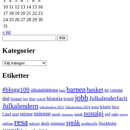
3
4
5
6
7
8
9
10
11
12
13
14
15
16
17
18
19
20
21
22
23
24
25
26
27
28
29
30
31
« jul
Sök
Kategorier
Kategorier
Etiketter
barnen
#blogg100
basket
allmänbildning
corona
bil
barn
jobb
Julkalenderfacit
historia
död
hotell
England
fest
film
fotboll
Julkalendern
kåseri
julkalendern 2021
Julkalendern 2024
konst
lifvet
nostalgi
minnen
minne
mat
Lund
mode
ord
musik
radio
museum
recept
resa
språk
sommar
reklam
sekrutt
skola
språkpolis
Stockholm