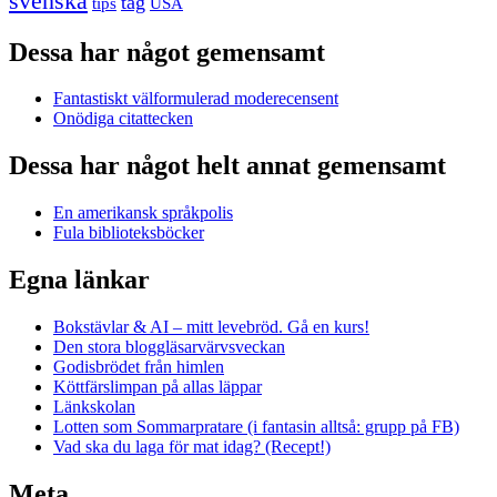
svenska
tåg
USA
tips
Dessa har något gemensamt
Fantastiskt välformulerad moderecensent
Onödiga citattecken
Dessa har något helt annat gemensamt
En amerikansk språkpolis
Fula biblioteksböcker
Egna länkar
Bokstävlar & AI – mitt levebröd. Gå en kurs!
Den stora bloggläsarvärvsveckan
Godisbrödet från himlen
Köttfärslimpan på allas läppar
Länkskolan
Lotten som Sommarpratare (i fantasin alltså: grupp på FB)
Vad ska du laga för mat idag? (Recept!)
Meta