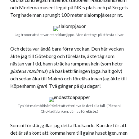
och Moderna museet legat på NK:s plats och på Sergels
Torg hade man sprungit 100 meter slalompjäxesprint.
Dessa har något helt annat gemensamt
En amerikansk språkpolis
Jag trooor att det var ett reklamjippo. Men det togs på största allvar.
Fula biblioteksböcker
Och detta var ändå bara förra veckan. Den här veckan
åkte jag till Göteborg och föreläste, åkte tåg som
nästan var i tid, hann sträcka rumpmuskeln (som heter
Egna länkar
gluteus maximus
) på basketträningen (pga. halt golv)
Bokstävlar & AI – mitt levebröd. Gå en kurs!
och sedan åka till Malmö och föreläsa innan jag åkte till
Den stora bloggläsarvärvsveckan
Köpenhamn
igen
! Två gånger på sju dagar!
Godisbrödet från himlen
Köttfärslimpan på allas läppar
Länkskolan
Typiskt malmöitiskt? Svårt att efterleva är det i alla fall. (På toan i
Lotten som Sommarpratare (i fantasin alltså: grupp på FB)
Chokladfabriken, där jag föreläste.)
Vad ska du laga för mat idag? (Recept!)
Som ni förstår, gillar jag detta flackande. Kanske för att
det är så skönt att komma hem till galna huset igen, men