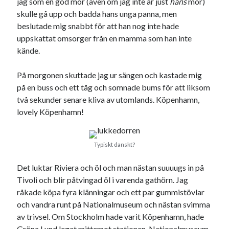
Julkalendern
jag som en god mor (även om jag inte är just
hans
mor)
Julkalenderfacit
skulle gå upp och badda hans unga panna, men
julkalendern 2021
Julkalendern 2024
konst
beslutade mig snabbt för att han nog inte hade
minne
kåseri
mat
uppskattat omsorger från en mamma som han inte
Lund
lifvet
kände.
minnen
mode
musik
museum
nostalgi
På morgonen skuttade jag ur sängen och kastade mig
ord
radio
recept
på en buss och ett tåg och somnade bums för att liksom
resa
två sekunder senare kliva av utomlands. Köpenhamn,
skola
reklam
sekrutt
lovely Köpenhamn!
språk
sommar
språkpolis
svenska
tåg
tips
Stockholm
Typiskt danskt?
USA
Det luktar Riviera och öl och man nästan suuuugs in på
Tivoli och blir påtvingad öl i varenda gathörn. Jag
råkade köpa fyra klänningar och ett par gummistövlar
Dessa har något gemensamt
och vandra runt på Nationalmuseum och nästan svimma
Fantastiskt välformulerad moderecensent
av trivsel. Om Stockholm hade varit Köpenhamn, hade
Onödiga citattecken
Gröna Lund legat mittemot stationen, Nationalmuseum