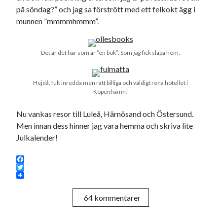
på söndag?” och jag sa förstrött med ett felkokt ägg i
munnen ”mmmmhmmm”.
Det är det här som är ”en bok”. Som
jag
fick släpa hem.
Hejdå, fult inredda men rätt billiga och väldigt rena hotellet i
Köpenhamn!
Nu vankas resor till Luleå, Härnösand och Östersund.
Men innan dess hinner jag vara hemma och skriva lite
Julkalender!
F
a
T
c
w
e
i
64 kommentarer
b
t
o
t
o
e