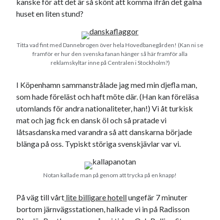
kanske för att det är så skönt att komma ifrån det galna
Meta
huset en liten stund?
Logga in
Flöde för inlägg
Flöde för kommentarer
Titta vad fint med Dannebrogen över hela Hovedbanegården! (Kan ni se
framför er hur den svenska fanan hänger så här framför alla
WordPress.org
reklamskyltar inne på Centralen i Stockholm?)
I Köpenhamn sammanstrålade jag med min djefla man,
som hade föreläst och haft möte där. (Han kan föreläsa
utomlands för andra nationaliteter, han!) Vi åt turkisk
Pejpalla!
mat och jag fick en dansk öl och så pratade vi
låtsasdanska med varandra så att danskarna började
blänga på oss. Typiskt störiga svenskjävlar var vi.
Notan kallade man på genom att trycka på en knapp!
Swish: 070-8885542
På väg till vårt
lite billigare hotell
ungefär 7 minuter
bortom järnvägsstationen, halkade vi in på Radisson