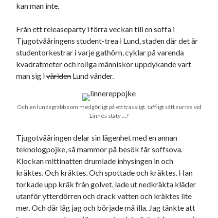
kan man inte.
Från ett releaseparty i förra veckan till en soffa i
Tjugotvååringens student-trea i Lund, staden där det är
studentorkestrar i varje gathörn, cyklar på varenda
Kategorier
kvadratmeter och roliga människor uppdykande vart
man sig i
världen
Lund vänder.
Kategorier
Och en lundagrabb som medgörligt på ett trassligt, taffligt sätt surras vid
Linnés staty …?
Etiketter
Tjugotvååringen delar sin lägenhet med en annan
#blogg100
allmänbildning
barn
teknologpojke, så mammor på besök får soffsova.
Klockan mittinatten drumlade inhysingen in och
barnen
basket
corona
bil
kräktes. Och kräktes. Och spottade och kräktes. Han
död
film
England
fest
torkade upp kräk från golvet, lade ut nedkräkta kläder
fotboll
utanför ytterdörren och drack vatten och kräktes lite
jobb
historia
hotell
mer. Och där låg jag och började må illa. Jag tänkte att