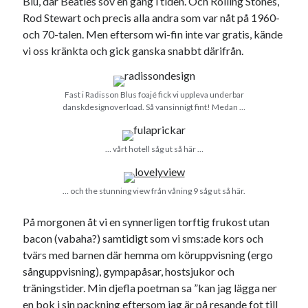
Blu, där Beatles sov en gång i tiden. Och Rolling Stones,
Rod Stewart och precis alla andra som var nåt på 1960-
och 70-talen. Men eftersom wi-fin inte var gratis, kände
vi oss kränkta och gick ganska snabbt därifrån.
Fast i Radisson Blus foajé fick vi uppleva underbar
danskdesignoverload. Så vansinnigt fint! Medan …
… vårt hotell såg ut så här …
… och the stunning view från våning 9 såg ut så här.
På morgonen åt vi en synnerligen torftig frukost utan
bacon (vabaha?) samtidigt som vi sms:ade kors och
tvärs med barnen där hemma om köruppvisning (ergo
sånguppvisning), gympapåsar, hostsjukor och
träningstider. Min djefla poetman sa ”kan jag lägga ner
en bok i sin packning eftersom jag är på resande fot till