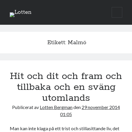
Lotten
öppna
Sidopanel
primär
meny
augusti 2026
Etikett:
Malmö
M
T
O
T
F
L
S
1
2
3
4
5
6
7
8
9
10
11
12
13
14
15
16
Hit och dit och fram och
17
18
19
20
21
22
23
tillbaka och en sväng
24
25
26
27
28
29
30
utomlands
31
Publicerat av
Lotten Bergman
den
29 november 2014
« jul
01:05
Man kan inte klaga på ett trist och stillasittande liv, det
Sök