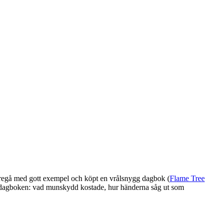
 föregå med gott exempel och köpt en vrålsnygg dagbok (
Flame Tree
d i dagboken: vad munskydd kostade, hur händerna såg ut som