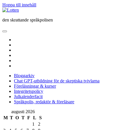
Hoppa till innehåll
Lotten
den skrattande språkpolisen
öppna
primär
twitter
meny
facebook
instagram
linkedin
rss
e-
post
Bloggarkiv
Chat GPT-utbildning för de skeptiska tvivlarna
Föreläsningar & kurser
Integritetspolicy
Julkalenderfacit
Språkpolis, redaktör & föreläsare
Sidopanel
augusti 2026
M
T
O
T
F
L
S
1
2