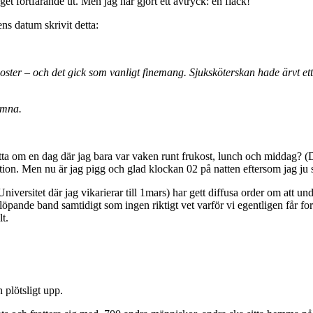
et fortfarande ut. Men jag har gjort ett avtryck: en fläck!
ns datum skrivit detta:
booster – och det gick som vanligt finemang. Sjuksköterskan hade ärvt et
somna.
ätta om en dag där jag bara var vaken runt frukost, lunch och middag? (D
ion. Men nu är jag pigg och glad klockan 02 på natten eftersom jag ju 
iversitet där jag vikarierar till 1mars) har gett diffusa order om att 
å löpande band samtidigt som ingen riktigt vet varför vi egentligen får fo
t.
 plötsligt upp.