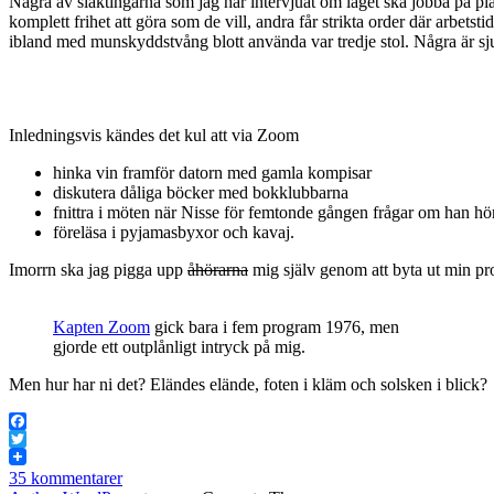
Några av släktingarna som jag har intervjuat om läget ska jobba på p
komplett frihet att göra som de vill, andra får strikta order där arbets
ibland med munskyddstvång blott använda var tredje stol. Några är sju
Inledningsvis kändes det kul att via Zoom
hinka vin framför datorn med gamla kompisar
diskutera dåliga böcker med bokklubbarna
fnittra i möten när Nisse för femtonde gången frågar om han hö
föreläsa i pyjamasbyxor och kavaj.
Imorrn ska jag pigga upp
åhörarna
mig själv genom att byta ut min prof
Kapten Zoom
gick bara i fem program 1976, men
gjorde ett outplånligt intryck på mig.
Men hur har ni det? Eländes elände, foten i kläm och solsken i blick?
Facebook
Twitter
35 kommentarer