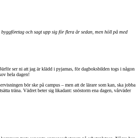
t byggföretag och sagt upp sig för flera år sedan, men höll på med
ärför ser ni att jag är klädd i pyjamas, för dagboksbilden togs i någon
sov hela dagen!
undervisningen bör ske på campus – men att de lärare som kan, ska jobba
rtsätta träna. Vädret beter sig likadant: snöstorm ena dagen, vårväder