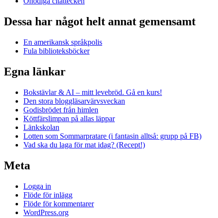
Onödiga citattecken
Dessa har något helt annat gemensamt
En amerikansk språkpolis
Fula biblioteksböcker
Egna länkar
Bokstävlar & AI – mitt levebröd. Gå en kurs!
Den stora bloggläsarvärvsveckan
Godisbrödet från himlen
Köttfärslimpan på allas läppar
Länkskolan
Lotten som Sommarpratare (i fantasin alltså: grupp på FB)
Vad ska du laga för mat idag? (Recept!)
Meta
Logga in
Flöde för inlägg
Flöde för kommentarer
WordPress.org