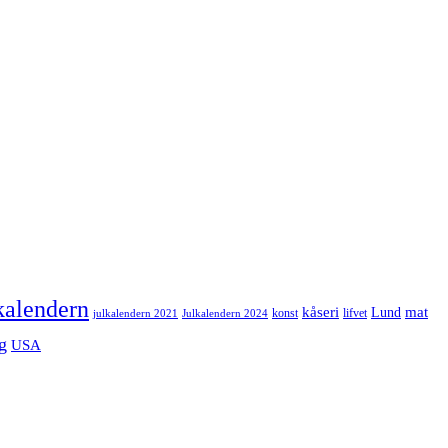
kalendern
mat
kåseri
Lund
julkalendern 2021
Julkalendern 2024
konst
lifvet
g
USA