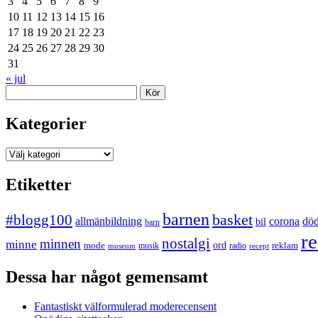
3
4
5
6
7
8
9
10
11
12
13
14
15
16
17
18
19
20
21
22
23
24
25
26
27
28
29
30
31
« jul
Sök
Kategorier
Kategorier
Etiketter
barnen
#blogg100
basket
allmänbildning
corona
dö
bil
barn
re
nostalgi
minnen
minne
mode
ord
reklam
musik
radio
museum
recept
Dessa har något gemensamt
Fantastiskt välformulerad moderecensent