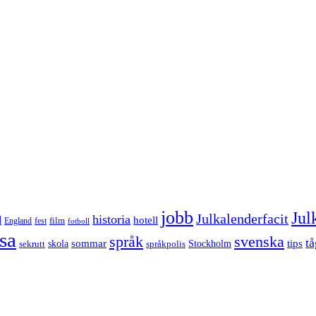
jobb
Jul
Julkalenderfacit
historia
d
hotell
England
fest
film
fotboll
sa
språk
svenska
tå
sommar
tips
sekrutt
skola
språkpolis
Stockholm