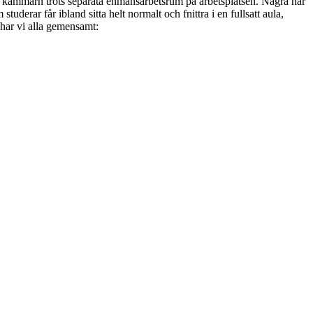
å kammarn trots separata enmansarbetsrum på arbetsplatsen. Några har
uderar får ibland sitta helt normalt och fnittra i en fullsatt aula,
 har vi alla gemensamt: