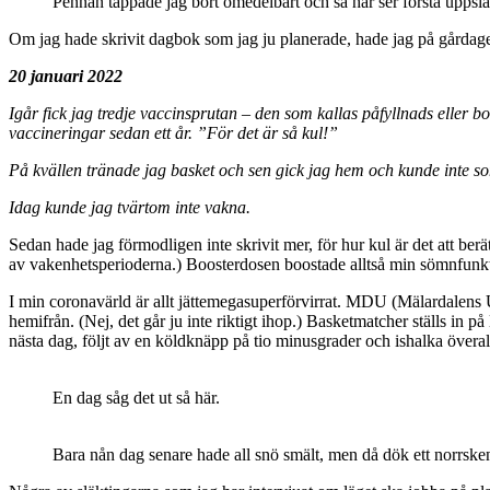
Pennan tappade jag bort omedelbart och så här ser första uppslag
Om jag hade skrivit dagbok som jag ju planerade, hade jag på gårdage
20 januari 2022
Igår fick jag tredje vaccinsprutan – den som kallas påfyllnads eller 
vaccineringar sedan ett år. ”För det är så kul!”
På kvällen tränade jag basket och sen gick jag hem och kunde inte 
Idag kunde jag tvärtom inte vakna.
Sedan hade jag förmodligen inte skrivit mer, för hur kul är det att ber
av vakenhetsperioderna.) Boosterdosen boostade alltså min sömnfunkt
I min coronavärld är allt jättemegasuperförvirrat. MDU (Mälardalens Un
hemifrån. (Nej, det går ju inte riktigt ihop.) Basketmatcher ställs in p
nästa dag, följt av en köldknäpp på tio minusgrader och ishalka överall
En dag såg det ut så här.
Bara nån dag senare hade all snö smält, men då dök ett norrsken