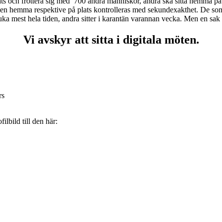
lats och frottera sig med 700 andra människor, andra ska sitta hemma p
tiden hemma respektive på plats kontrolleras med sekundexakthet. De som st
ka mest hela tiden, andra sitter i karantän varannan vecka. Men en sak
Vi avskyr att sitta i digitala möten.
rs
ilbild till den här: