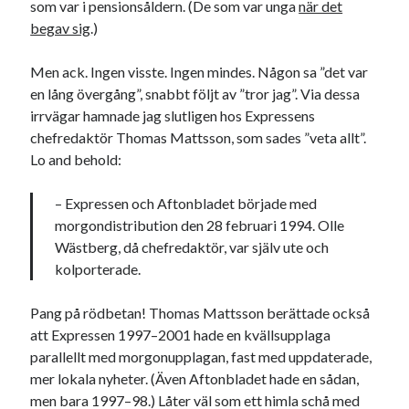
som var i pensionsåldern. (De som var unga
när det
svenska
tåg
tips
Stockholm
begav sig
.)
USA
Men ack. Ingen visste. Ingen mindes. Någon sa ”det var
en lång övergång”, snabbt följt av ”tror jag”. Via dessa
irrvägar hamnade jag slutligen hos Expressens
Dessa har något gemensamt
chefredaktör Thomas Mattsson, som sades ”veta allt”.
Fantastiskt välformulerad moderecensent
Lo and behold:
Onödiga citattecken
– Expressen och Aftonbladet började med
morgondistribution den 28 februari 1994. Olle
Wästberg, då chefredaktör, var själv ute och
Dessa har något helt annat gemensamt
kolporterade.
En amerikansk språkpolis
Fula biblioteksböcker
Pang på rödbetan! Thomas Mattsson berättade också
att Expressen 1997–2001 hade en kvällsupplaga
parallellt med morgonupplagan, fast med uppdaterade,
Egna länkar
mer lokala nyheter. (Även Aftonbladet hade en sådan,
men bara 1997–98.) Låter väl som ett himla schå med
Bokstävlar & AI – mitt levebröd. Gå en kurs!