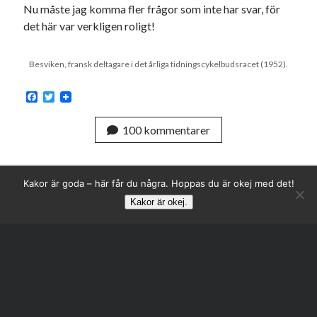
Nu måste jag komma fler frågor som inte har svar, för
det här var verkligen roligt!
Besviken, fransk deltagare i det årliga tidningscykelbudsracet (1952).
F
T
a
w
c
i
100 kommentarer
e
t
b
t
o
e
o
r
k
Kakor är goda – här får du några. Hoppas du är okej med det!
Kakor är okej.
Rulla
till
toppen