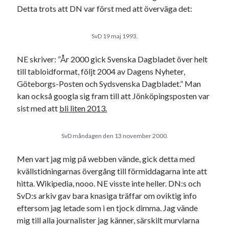
Etiketter
Detta trots att DN var först med att överväga det:
#blogg100
allmänbildning
barn
SvD 19 maj 1993.
barnen
basket
corona
bil
NE skriver: ”År 2000 gick Svenska Dagbladet över helt
död
film
England
fest
fotboll
till tabloidformat, följt 2004 av Dagens Nyheter,
jobb
Göteborgs-Posten och Sydsvenska Dagbladet.” Man
historia
hotell
kan också googla sig fram till att Jönköpingsposten var
Julkalendern
Julkalenderfacit
sist med att
bli liten 2013.
julkalendern 2021
Julkalendern 2024
konst
SvD måndagen den 13 november 2000.
minne
kåseri
mat
Lund
lifvet
minnen
Men vart jag mig på webben vände, gick detta med
mode
musik
museum
kvällstidningarnas övergång till förmiddagarna inte att
nostalgi
ord
radio
recept
hitta. Wikipedia, nooo. NE visste inte heller. DN:s och
resa
SvD:s arkiv gav bara knasiga träffar om oviktig info
skola
reklam
sekrutt
eftersom jag letade som i en tjock dimma. Jag vände
språk
mig till alla journalister jag känner, särskilt murvlarna
sommar
språkpolis