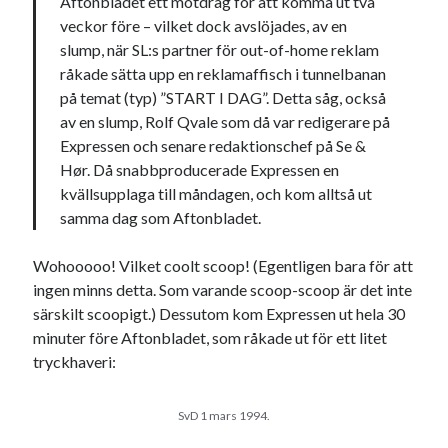
Aftonbladet ett motdrag för att komma ut två
veckor före – vilket dock avslöjades, av en
slump, när SL:s partner för out-of-home reklam
råkade sätta upp en reklamaffisch i tunnelbanan
på temat (typ) ”START I DAG”. Detta såg, också
av en slump, Rolf Qvale som då var redigerare på
Swish: 070-8885542
Expressen och senare redaktionschef på Se &
Hør. Då snabbproducerade Expressen en
kvällsupplaga till måndagen, och kom alltså ut
samma dag som Aftonbladet.
Wohooooo! Vilket coolt scoop! (Egentligen bara för att
ingen minns detta. Som varande scoop-scoop är det inte
särskilt scoopigt.) Dessutom kom Expressen ut hela 30
minuter före Aftonbladet, som råkade ut för ett litet
tryckhaveri:
SvD 1 mars 1994.