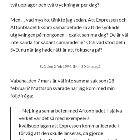
två upplagor och två tryckningar per dag?
Den stora bloggläsarvärvsveckan
Godisbrödet från himlen
Men … vad mysko, tänkte jag sedan. Att Expressen och
Köttfärslimpan på allas läppar
Aftonbladet liksom samarbetade så att de synkade
Länkskolan
utgivningen på morgonen – exakt samma dag? De är väl
Lotten som Sommarpratare (i fantasin alltså: grupp på FB)
inte kända för sådant camaraderie? Och vad stod det i
Vad ska du laga för mat idag? (Recept!)
SvD, nu när jag hade rätt år att fokusera på?
Meta
SvD den 2 feb 1994. (Min 30-årsdag.)
Logga in
Vabaha, den 7 mars är väl inte samma sak som 28
Flöde för inlägg
februari? Mattsson svarade när jag kom med min
Flöde för kommentarer
följdfråga:
WordPress.org
– Nej, inga samarbeten med Aftonbladet. I själva
verket var det så med exempelvis
kvällsupplagan att Expressen kommunicerade i
förväg att den skulle lanseras, då gjorde
Pejpalla!