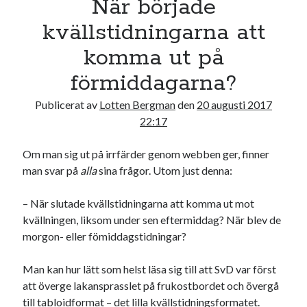
När började
17
18
19
20
21
22
23
kvällstidningarna att
24
25
26
27
28
29
30
komma ut på
31
förmiddagarna?
« jul
Publicerat av
Lotten Bergman
den
20 augusti 2017
22:17
Sök
Om man sig ut på irrfärder genom webben ger, finner
man svar på
alla
sina frågor. Utom just denna:
– När slutade kvällstidningarna att komma ut mot
kvällningen, liksom under sen eftermiddag? När blev de
Kategorier
morgon- eller fömiddagstidningar?
Kategorier
Man kan hur lätt som helst läsa sig till att SvD var först
att överge lakansprasslet på frukostbordet och övergå
till tabloidformat – det lilla kvällstidningsformatet.