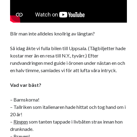
Etiketter
#blogg100
allmänbildning
barn
barnen
basket
corona
bil
Blir man inte alldeles knollrig av längtan?
död
film
England
fest
fotboll
Så idag åkte vi fulla bilen till Uppsala. (Tågbiljetter hade
jobb
historia
hotell
kostar mer än en resa till N.Y., tyvärr.) Efter
Julkalendern
rundvandringen med guide i öronen under nästan en och
Julkalenderfacit
en halv timme, samlades vi för att lufta våra intryck.
julkalendern 2021
Julkalendern 2024
konst
minne
kåseri
mat
Lund
Vad var bäst?
lifvet
minnen
mode
musik
museum
– Barnskorna!
nostalgi
– Tallriken som italienaren hade hittat och tog hand om i
ord
radio
recept
20 år!
resa
skola
reklam
sekrutt
–
Ringen
som tanten tappade i livbåten strax innan hon
drunknade.
språk
sommar
språkpolis
– Breven!