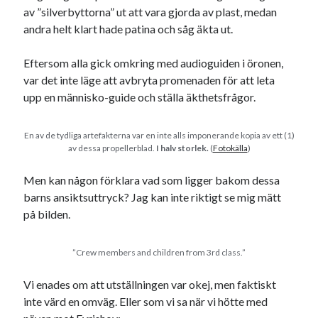
av ”silverbyttorna” ut att vara gjorda av plast, medan
andra helt klart hade patina och såg äkta ut.
Eftersom alla gick omkring med audioguiden i öronen,
var det inte läge att avbryta promenaden för att leta
upp en människo-guide och ställa äkthetsfrågor.
Swish: 070-8885542
En av de tydliga artefakterna var en inte alls imponerande kopia av ett (1)
av dessa propellerblad.
I halv storlek.
(
Fotokälla
)
Men kan någon förklara vad som ligger bakom dessa
barns ansiktsuttryck? Jag kan inte riktigt se mig mätt
på bilden.
”Crew members and children from 3rd class.”
Vi enades om att utställningen var okej, men faktiskt
inte värd en omväg. Eller som vi sa när vi hötte med