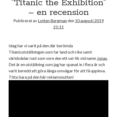
”Titanic the Exhibition”
17
18
19
20
21
22
23
– en recension
24
25
26
27
28
29
30
Publicerat av
Lotten Bergman
den
10 augusti 2019
31
21:11
« jul
Idag har vi varit på den där berömda
Sök
Titanicutställningen som far land och rike samt
världsdelar runt som vore den ett val-lik vid namn
Jonas
.
Det är en utställning som jag har spanat in i flera år och
varit beredd att göra långa omvägar för att få uppleva.
Titta bara på den här reklamsnutten!
Kategorier
Kategorier