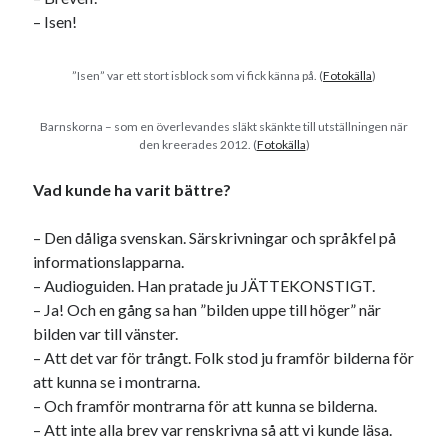
svenska
– Isen!
tåg
tips
Stockholm
USA
”Isen” var ett stort isblock som vi fick känna på. (
Fotokälla
)
Barnskorna – som en överlevandes släkt skänkte till utställningen när
Dessa har något gemensamt
den kreerades 2012. (
Fotokälla
)
Fantastiskt välformulerad moderecensent
Vad kunde ha varit bättre?
Onödiga citattecken
– Den dåliga svenskan. Särskrivningar och språkfel på
informationslapparna.
Dessa har något helt annat gemensamt
– Audioguiden. Han pratade ju JÄTTEKONSTIGT.
En amerikansk språkpolis
– Ja! Och en gång sa han ”bilden uppe till höger” när
Fula biblioteksböcker
bilden var till vänster.
– Att det var för trångt. Folk stod ju framför bilderna för
att kunna se i montrarna.
Egna länkar
– Och framför montrarna för att kunna se bilderna.
– Att inte alla brev var renskrivna så att vi kunde läsa.
Bokstävlar & AI – mitt levebröd. Gå en kurs!