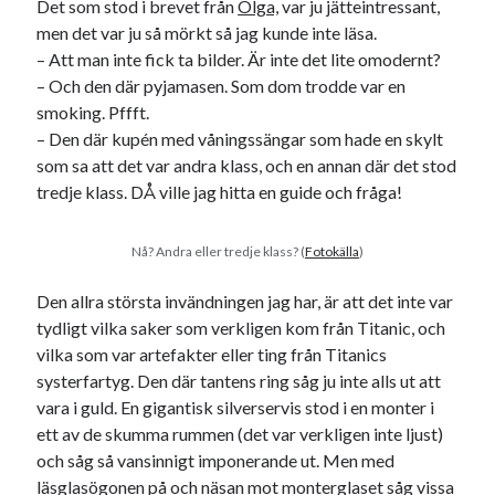
Det som stod i brevet från
Olga,
var ju jätteintressant,
Den stora bloggläsarvärvsveckan
men det var ju så mörkt så jag kunde inte läsa.
Godisbrödet från himlen
– Att man inte fick ta bilder. Är inte det lite omodernt?
Köttfärslimpan på allas läppar
– Och den där pyjamasen. Som dom trodde var en
Länkskolan
smoking. Pffft.
Lotten som Sommarpratare (i fantasin alltså: grupp på FB)
– Den där kupén med våningssängar som hade en skylt
Vad ska du laga för mat idag? (Recept!)
som sa att det var andra klass, och en annan där det stod
tredje klass. DÅ ville jag hitta en guide och fråga!
Meta
Nå? Andra eller tredje klass? (
Fotokälla
)
Logga in
Flöde för inlägg
Den allra största invändningen jag har, är att det inte var
Flöde för kommentarer
tydligt vilka saker som verkligen kom från Titanic, och
WordPress.org
vilka som var artefakter eller ting från Titanics
systerfartyg. Den där tantens ring såg ju inte alls ut att
vara i guld. En gigantisk silverservis stod i en monter i
ett av de skumma rummen (det var verkligen inte ljust)
och såg så vansinnigt imponerande ut. Men med
Pejpalla!
läsglasögonen på och näsan mot monterglaset såg vissa