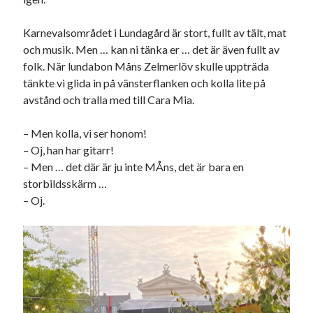
Etiketter
#blogg100
Karnevalsområdet i Lundagård är stort, fullt av tält, mat
allmänbildning
barn
och musik. Men … kan ni tänka er … det är även fullt av
barnen
basket
corona
bil
folk. När lundabon Måns Zelmerlöv skulle uppträda
tänkte vi glida in på vänsterflanken och kolla lite på
död
film
England
fest
fotboll
avstånd och tralla med till Cara Mia.
jobb
historia
hotell
– Men kolla, vi ser honom!
Julkalendern
Julkalenderfacit
– Oj, han har gitarr!
– Men … det där är ju inte MÅns, det är bara en
julkalendern 2021
Julkalendern 2024
konst
storbildsskärm …
minne
kåseri
mat
Lund
lifvet
– Oj.
minnen
mode
musik
museum
nostalgi
ord
radio
recept
resa
skola
reklam
sekrutt
språk
sommar
språkpolis