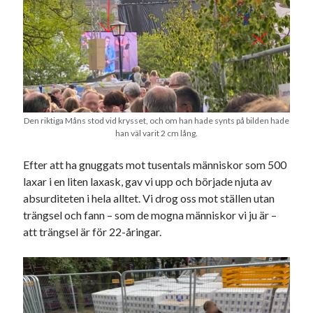
svenska
tåg
tips
Stockholm
USA
Dessa har något gemensamt
Fantastiskt välformulerad moderecensent
Den riktiga Måns stod vid krysset, och om han hade synts på bilden hade
han väl varit 2 cm lång.
Onödiga citattecken
Efter att ha gnuggats mot tusentals människor som 500
laxar i en liten laxask, gav vi upp och började njuta av
Dessa har något helt annat gemensamt
absurditeten i hela alltet. Vi drog oss mot ställen utan
En amerikansk språkpolis
trängsel och fann – som de mogna människor vi ju är –
Fula biblioteksböcker
att trängsel är för 22-åringar.
Egna länkar
Bokstävlar & AI – mitt levebröd. Gå en kurs!