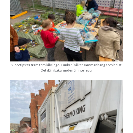
Den stora bloggläsarvärvsveckan
Godisbrödet från himlen
Köttfärslimpan på allas läppar
Länkskolan
Lotten som Sommarpratare (i fantasin alltså: grupp på FB)
Vad ska du laga för mat idag? (Recept!)
Meta
Succétips: ta fram fem kilo lego. Funkar i vilket sammanhang som helst.
Det där i bakgrunden är inte lego.
Logga in
Flöde för inlägg
Flöde för kommentarer
WordPress.org
Pejpalla!