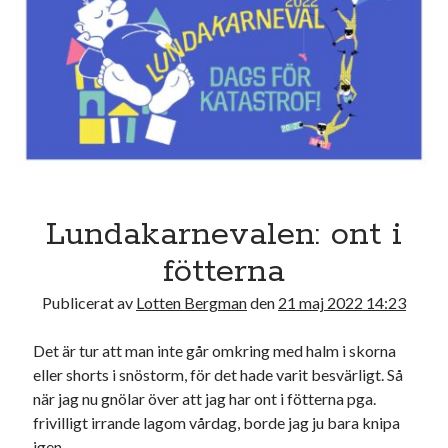
17
18
19
20
21
22
23
24
25
26
27
28
29
30
31
« jul
Sök
Lundakarnevalen: ont i
fötterna
Publicerat av
Lotten Bergman
den
21 maj 2022 14:23
Kategorier
Det är tur att man inte går omkring med halm i skorna
Kategorier
eller shorts i snöstorm, för det hade varit besvärligt. Så
när jag nu gnölar över att jag har ont i fötterna pga.
frivilligt irrande lagom vårdag, borde jag ju bara knipa
igen.