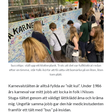
Succétips: ställ upp ett klotterplank. Trots att det var fullklottrat redan
efter en timme, står folk i kö för att få sätta sitt bomärke på en liten, liten
tom plätt.
Karnevalstälten är alltså fyllda av ”nåt kul”. Under 1986
års karneval var mitt jobb att locka in folk i Nisses
Stuga-tältet genom att väldigt lättklädd åma och kråma
mig. Ungefär samma jobb gar den här medicinstudenten
framför ett tält med ”bus” på insidan.