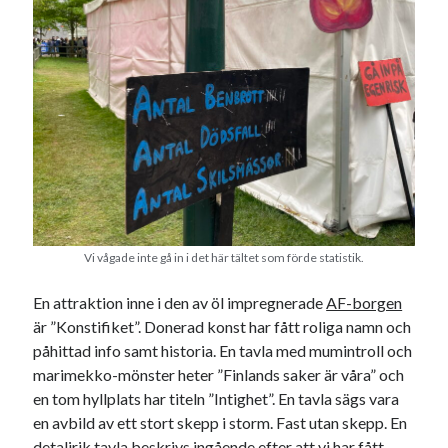
Vi vågade inte gå in i det här tältet som förde statistik.
En attraktion inne i den av öl impregnerade
AF-borgen
är ”Konstifiket”. Donerad konst har fått roliga namn och
påhittad info samt historia. En tavla med mumintroll och
marimekko-mönster heter ”Finlands saker är våra” och
en tom hyllplats har titeln ”Intighet”. En tavla sägs vara
en avbild av ett stort skepp i storm. Fast utan skepp. En
detaljrik tavla beskrivs ingående efter att vi har fått