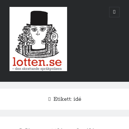
Lotten
öppna
primär
meny
Sidopanel
augusti 2026
Etikett:
idé
M
T
O
T
F
L
S
1
2
3
4
5
6
7
8
9
10
11
12
13
14
15
16