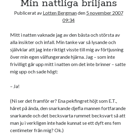
Min nattliga briljans
17
18
19
20
21
22
23
Publicerat av
Lotten Bergman
den
5 november 2007
24
25
26
27
28
29
30
09:34
31
Mitt i natten vaknade jag av den bästa och största av
« jul
alla insikter och infall. Min tanke var så lysande och
självklar att jag inte riktigt visste till mig av förtjusning
över min egen välfungerande hjärna. Jag – som inte
Sök
frivilligt går upp mitt i natten om det inte brinner – satte
mig upp och sade högt:
– Ja!
Kategorier
(Ni ser det framför er? Ena pekfingret höjt som E.T.,
håret på ända, den snarkande djefla mannen fortfarande
Kategorier
snarkande och det becksvarta rummet becksvart så att
man ju i verkligen inte hade kunnat se ett dyft ens fem
centimeter från mig? Ok.)