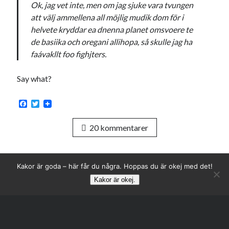
Ok, jag vet inte, men om jag sjuke vara tvungen
svenska
tåg
tips
Stockholm
att välj ammellena all möjlig mudik dom för i
helvete kryddar ea dnenna planet omsvoere te
USA
de basiika och oregani allihopa, så skulle jag ha
faávakllt foo fighjters.
Dessa har något gemensamt
Say what?
Fantastiskt välformulerad moderecensent
Onödiga citattecken
F
T
a
w
c
i
20 kommentarer
e
t
b
t
Dessa har något helt annat gemensamt
o
e
o
r
En amerikansk språkpolis
k
Kakor är goda – här får du några. Hoppas du är okej med det!
Fula biblioteksböcker
Kakor är okej.
Rulla
Egna länkar
till
toppe
Bokstävlar & AI – mitt levebröd. Gå en kurs!