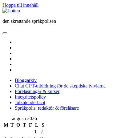
Hoppa till innehåll
Lotten
den skrattande språkpolisen
öppna
primär
twitter
meny
facebook
instagram
linkedin
rss
e-
post
Bloggarkiv
Chat GPT-utbildning för de skeptiska tvivlarna
Föreläsningar & kurser
Integritetspolicy
Julkalenderfacit
Språkpolis, redaktör & föreläsare
Sidopanel
augusti 2026
M
T
O
T
F
L
S
1
2