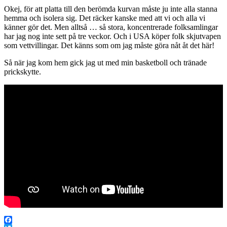
Okej, för att platta till den berömda kurvan måste ju inte alla stanna
hemma och isolera sig. Det räcker kanske med att vi och alla vi
känner gör det. Men alltså … så stora, koncentrerade folksamlingar
har jag nog inte sett på tre veckor. Och i USA köper folk skjutvapen
som vettvillingar. Det känns som om jag måste göra nåt åt det här!
Så när jag kom hem gick jag ut med min basketboll och tränade
prickskytte.