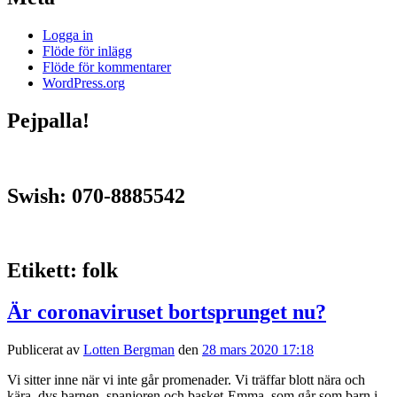
Logga in
Flöde för inlägg
Flöde för kommentarer
WordPress.org
Pejpalla!
Swish: 070-8885542
Etikett:
folk
Är coronaviruset bortsprunget nu?
Publicerat av
Lotten Bergman
den
28 mars 2020 17:18
Vi sitter inne när vi inte går promenader. Vi träffar blott nära och
kära, dvs barnen, spanjoren och basket-Emma, som går som barn i