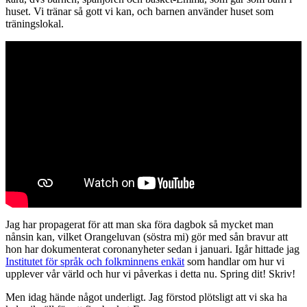
huset. Vi tränar så gott vi kan, och barnen använder huset som
träningslokal.
Jag har propagerat för att man ska föra dagbok så mycket man
nånsin kan, vilket Orangeluvan (söstra mi) gör med sån bravur att
hon har dokumenterat coronanyheter sedan i januari. Igår hittade jag
Institutet för språk och folkminnens enkät
som handlar om hur vi
upplever vår värld och hur vi påverkas i detta nu. Spring dit! Skriv!
Men idag hände något underligt. Jag förstod plötsligt att vi ska ha