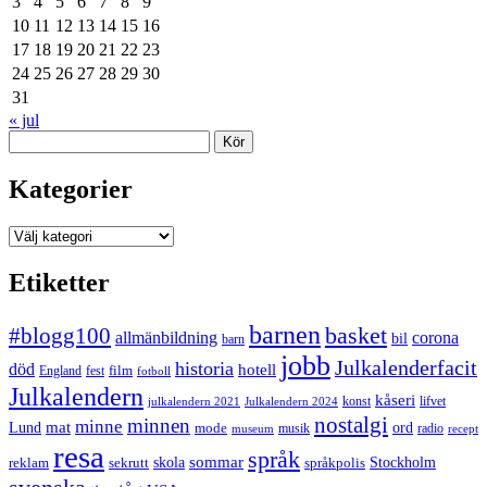
3
4
5
6
7
8
9
10
11
12
13
14
15
16
17
18
19
20
21
22
23
24
25
26
27
28
29
30
31
« jul
Sök
Kategorier
Kategorier
Etiketter
barnen
#blogg100
basket
allmänbildning
corona
bil
barn
jobb
Julkalenderfacit
historia
död
hotell
England
fest
film
fotboll
Julkalendern
kåseri
julkalendern 2021
Julkalendern 2024
konst
lifvet
nostalgi
minnen
minne
mat
Lund
mode
ord
musik
radio
museum
recept
resa
språk
sommar
reklam
sekrutt
skola
språkpolis
Stockholm