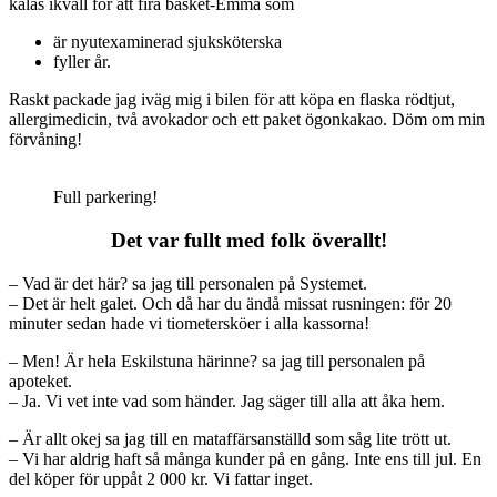
kalas ikväll för att fira basket-Emma som
är nyutexaminerad sjuksköterska
fyller år.
Raskt packade jag iväg mig i bilen för att köpa en flaska rödtjut,
allergimedicin, två avokador och ett paket ögonkakao. Döm om min
förvåning!
Full parkering!
Det var fullt med folk överallt!
– Vad är det här? sa jag till personalen på Systemet.
– Det är helt galet. Och då har du ändå missat rusningen: för 20
minuter sedan hade vi tiometersköer i alla kassorna!
– Men! Är hela Eskilstuna härinne? sa jag till personalen på
apoteket.
– Ja. Vi vet inte vad som händer. Jag säger till alla att åka hem.
– Är allt okej sa jag till en mataffärsanställd som såg lite trött ut.
– Vi har aldrig haft så många kunder på en gång. Inte ens till jul. En
del köper för uppåt 2 000 kr. Vi fattar inget.