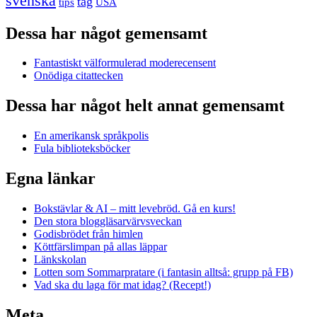
svenska
tåg
USA
tips
Dessa har något gemensamt
Fantastiskt välformulerad moderecensent
Onödiga citattecken
Dessa har något helt annat gemensamt
En amerikansk språkpolis
Fula biblioteksböcker
Egna länkar
Bokstävlar & AI – mitt levebröd. Gå en kurs!
Den stora bloggläsarvärvsveckan
Godisbrödet från himlen
Köttfärslimpan på allas läppar
Länkskolan
Lotten som Sommarpratare (i fantasin alltså: grupp på FB)
Vad ska du laga för mat idag? (Recept!)
Meta