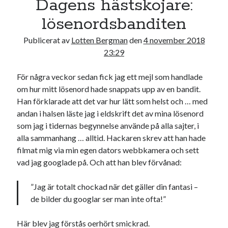
Dagens hästskojare:
17
18
19
20
21
22
23
lösenordsbanditen
24
25
26
27
28
29
30
Publicerat av
Lotten Bergman
den
4 november 2018
31
23:29
« jul
För några veckor sedan fick jag ett mejl som handlade
om hur mitt lösenord hade snappats upp av en bandit.
Sök
Han förklarade att det var hur lätt som helst och … med
andan i halsen läste jag i eldskrift det av mina lösenord
som jag i tidernas begynnelse använde på alla sajter, i
alla sammanhang … alltid. Hackaren skrev att han hade
filmat mig via min egen dators webbkamera och sett
vad jag googlade på. Och att han blev förvånad:
Kategorier
Kategorier
”Jag är totalt chockad när det gäller din fantasi –
de bilder du googlar ser man inte ofta!”
Här blev jag förstås oerhört smickrad.