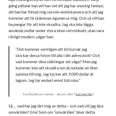
Den stora bloggläsarvärvsveckan
gång påtalar han att han vet att jag har snuskig fantasi,
Godisbrödet från himlen
att han har filmat mig via min webbkamera och att jag
Köttfärslimpan på allas läppar
kommer att få skämmas ögonen ur mig. Och så vill han
Länkskolan
ha pengar för att inte skvallra. Jag ska inte lägga
Lotten som Sommarpratare (i fantasin alltså: grupp på FB)
använda sedlar under stora eken vid midnatt, utan vara
Vad ska du laga för mat idag? (Recept!)
riktigt modern, säger han:
”Det kommer verkligen att bli kul när jag
Meta
skickar dessa foton till alla i din adressbok! Och
vad kommer dina släktingar att säga? Men jag
Logga in
kommer inte att skvallra om du betalar en liten
Flöde för inlägg
summa till mig. Jag tycker att 3 000 dollar är
Flöde för kommentarer
lagom. Jag tar endast emot bitcoins.”
WordPress.org
Fysiska bitcoin-slantar – absurt, eller? (
Läs mer här
.)
Så … vad har jag lärt mig av detta – och vad vill jag lära
omvärlden? (Ha! Som om ”omvärlden” läser detta
Pejpalla!