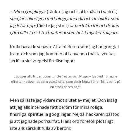
Etiketter
– Mina googlingar
(tänkte jag och satte näsan i vädret)
#blogg100
allmänbildning
barn
speglar säkerligen mitt blogginnehåll och de bilder som
barnen
basket
jag letar upp
(tänkte jag stolt)
är perfekta för att de kan
corona
bil
göra vilket trist textmaterial som helst mycket roligare.
död
film
England
fest
fotboll
Kolla bara de senaste åtta bilderna som jag har googlat
jobb
historia
hotell
fram, och som jag kommer att använda i nästa veckas
Julkalendern
Julkalenderfacit
seriösa skrivregelsföreläsningar:
julkalendern 2021
Julkalendern 2024
konst
Jag äger alla bilder utom Uncle Fester och Magic – fast vid närmare
minne
kåseri
mat
Lund
lifvet
eftertanke äger jag dem också eftersom de är köpta för en billig peng på
en stock photo-sajt!
minnen
mode
musik
museum
Men så läste jag vidare mot slutet av mejlet. Och insåg
nostalgi
ord
radio
recept
att jag alls inte hade fått beröm för mina roliga,
resa
finurliga, spirituella googlingar. Nejdå, hackaren påstod
skola
reklam
sekrutt
ju att jag hade porrsurfat. Hans ord föreföll plötsligt
språk
sommar
språkpolis
inte alls särskilt fulla av beröm: