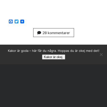
F
T
a
w
c
i
28 kommentarer
e
t
b
t
o
e
o
r
k
Kakor är goda – här får du några. Hoppas du är okej med det!
Kakor är okej.
Rulla
till
toppen