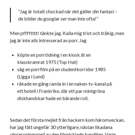
svenska
tåg
tips
Stockholm
”Jag är totalt chockad när det gäller din fantasi –
USA
de bilder du googlar ser man inte ofta!”
Men pfffftttt! tänkte jag. Kalla mig trist och tråkig, men
jag är inte alls intresserad av porr. Jag
Dessa har något gemensamt
Fantastiskt välformulerad moderecensent
köpte en porrtidning i en kiosk åt en
Onödiga citattecken
klasskramrat 1975 (Top Hat)
såg en porrfilm på en studentkorridor 1985
(Ligga i Lund)
Dessa har något helt annat gemensamt
råkade en gång ramla in i en naken-tv-kanal på
ett hotell i Frankrike, där ett par mintgröna
En amerikansk språkpolis
diskhandskar hade en bärande roll.
Fula biblioteksböcker
Sedan det första mejlet från hackern kom häromveckan,
Egna länkar
har jag fått ungefär 30 ytterligare, nästan likadana
Bokstävlar & AI – mitt levebröd. Gå en kurs!
utpressningsmejl av den förnicklade banditen. Varje