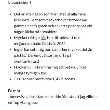
blogginlägg!)
Det är inte någon som har listat ut alla mina
lösenord – det som hackerboven hittade var
gammalt som gatan och säkert uppsnappat vid
någon läcka på stenåldern.
Swish: 070-8885542
Mycket riktigt:
här
bekräftades att min
mejladress hade läckts år 2011.
Ingen har sett mig porrsurfa, hur mycket det än
påstås. (Däremot tittar jag ofta på
dunktävlingar.)
Hackern vill skrämma mig att betala, vilket
många tydligen gör
.
3 000 dollar motsvarar 0,47 bitcoins.
Fotnot
Jomenvisst, kiosktanten trodde förstås att jag ville ha
en Top Hat-glass.