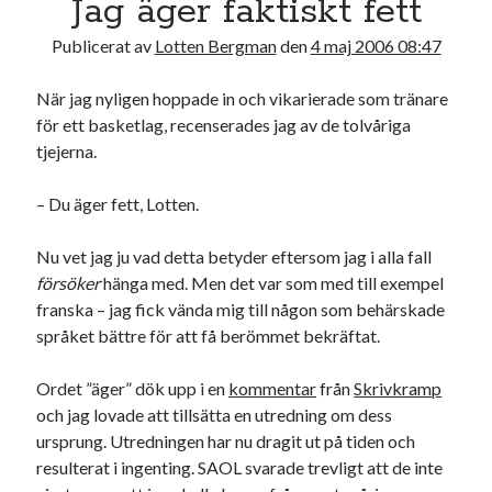
Jag äger faktiskt fett
17
18
19
20
21
22
23
Publicerat av
Lotten Bergman
den
4 maj 2006 08:47
24
25
26
27
28
29
30
31
När jag nyligen hoppade in och vikarierade som tränare
för ett basketlag, recenserades jag av de tolvåriga
« jul
tjejerna.
– Du äger fett, Lotten.
Sök
Nu vet jag ju vad detta betyder eftersom jag i alla fall
försöker
hänga med. Men det var som med till exempel
franska – jag fick vända mig till någon som behärskade
språket bättre för att få berömmet bekräftat.
Kategorier
Ordet ”äger” dök upp i en
kommentar
från
Skrivkramp
Kategorier
och jag lovade att tillsätta en utredning om dess
ursprung. Utredningen har nu dragit ut på tiden och
resulterat i ingenting. SAOL svarade trevligt att de inte