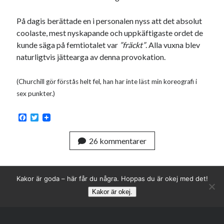
Den stora bloggläsarvärvsveckan
Godisbrödet från himlen
På dagis berättade en i personalen nyss att det absolut
Köttfärslimpan på allas läppar
coolaste, mest nyskapande och uppkäftigaste ordet de
Länkskolan
kunde säga på femtiotalet var
”fräckt”
. Alla vuxna blev
Lotten som Sommarpratare (i fantasin alltså: grupp på FB)
naturligtvis jättearga av denna provokation.
Vad ska du laga för mat idag? (Recept!)
(Churchill gör förstås helt fel, han har inte läst min koreografi i
sex punkter.)
Meta
F
T
Logga in
a
w
c
i
Flöde för inlägg
26 kommentarer
e
t
Flöde för kommentarer
b
t
o
e
WordPress.org
o
r
k
Kakor är goda – här får du några. Hoppas du är okej med det!
Kakor är okej.
Rulla
Pejpalla!
till