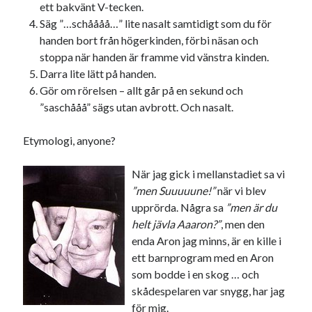
ett bakvänt V-tecken.
svenska
tåg
tips
Stockholm
Säg ”…schåååå…” lite nasalt samtidigt som du för
handen bort från högerkinden, förbi näsan och
USA
stoppa när handen är framme vid vänstra kinden.
Darra lite lätt på handen.
Gör om rörelsen – allt går på en sekund och
Dessa har något gemensamt
”saschååå” sägs utan avbrott. Och nasalt.
Fantastiskt välformulerad moderecensent
Onödiga citattecken
Etymologi, anyone?
När jag gick i mellanstadiet sa vi
Dessa har något helt annat gemensamt
”men Suuuuune!”
när vi blev
upprörda. Några sa
”men är du
En amerikansk språkpolis
helt jävla Aaaron?”
, men den
Fula biblioteksböcker
enda Aron jag minns, är en kille i
ett barnprogram med en Aron
som bodde i en skog … och
Egna länkar
skådespelaren var snygg, har jag
Bokstävlar & AI – mitt levebröd. Gå en kurs!
för mig.