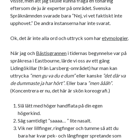
visste, men att jag skulle kunna fråga en tonåring
Etiketter
eftersom de ju är experter på området. Svenska
#blogg100
Språknämnden svarade bara ”Nej, vi vet faktiskt inte
allmänbildning
barn
upphovet.” De andra instanserna har inte svarat.
barnen
basket
corona
bil
Ok, det är inte alla ord och uttryck som har
etymologier
.
död
film
England
fest
fotboll
jobb
historia
hotell
När jag och
Bästisgrannen
i tidernas begynnelse var på
språkresa i Eastbourne, lärde vi oss av ett gäng
Julkalendern
Julkalenderfacit
Lidingökillar (från Larsberg-området) hur man kan
uttrycka
”men gu va du e dum”
eller kanske
”det där va
julkalendern 2021
Julkalendern 2024
konst
de dummaste ja har hört”
. Eller bara
”men åååh”
.
minne
kåseri
mat
Lund
lifvet
(Koncentrera er nu, det här är skön koreografi.)
minnen
mode
musik
museum
Slå lätt med höger handflata på din egen
nostalgi
ord
radio
recept
högerkind.
resa
Säg samtidigt ”saaaa… ” lite nasalt.
skola
reklam
sekrutt
Vik ner lillfinger, ringfinger och tumme så att du
språk
bara har kvar pek- och långfinger spretande som
sommar
språkpolis