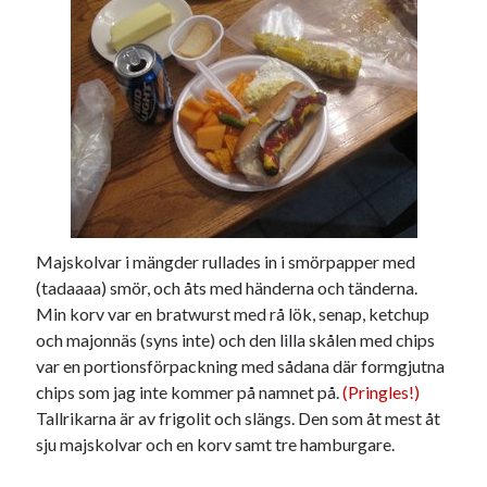
Majskolvar i mängder rullades in i smörpapper med
(tadaaaa) smör, och åts med händerna och tänderna.
Min korv var en bratwurst med rå lök, senap, ketchup
och majonnäs (syns inte) och den lilla skålen med chips
var en portionsförpackning med sådana där formgjutna
chips som jag inte kommer på namnet på.
(Pringles!)
Tallrikarna är av frigolit och slängs. Den som åt mest åt
sju majskolvar och en korv samt tre hamburgare.