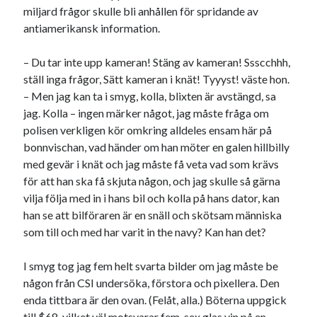
miljard frågor skulle bli anhållen för spridande av
svenska
tåg
tips
Stockholm
antiamerikansk information.
USA
– Du tar inte upp kameran! Stäng av kameran! Ssscchhh,
ställ inga frågor, Sätt kameran i knät! Tyyyst! väste hon.
– Men jag kan ta i smyg, kolla, blixten är avstängd, sa
Dessa har något gemensamt
jag. Kolla – ingen märker något, jag måste fråga om
Fantastiskt välformulerad moderecensent
polisen verkligen kör omkring alldeles ensam här på
Onödiga citattecken
bonnvischan, vad händer om han möter en galen hillbilly
med gevär i knät och jag måste få veta vad som krävs
för att han ska få skjuta någon, och jag skulle så gärna
Dessa har något helt annat gemensamt
vilja följa med in i hans bil och kolla på hans dator, kan
han se att bilföraren är en snäll och skötsam människa
En amerikansk språkpolis
som till och med har varit in the navy? Kan han det?
Fula biblioteksböcker
I smyg tog jag fem helt svarta bilder om jag måste be
någon från CSI undersöka, förstora och pixellera. Den
Egna länkar
enda tittbara är den ovan. (Felåt, alla.) Böterna uppgick
Bokstävlar & AI – mitt levebröd. Gå en kurs!
till $68, vilket väl motsvarar fem-sex glas vin på en