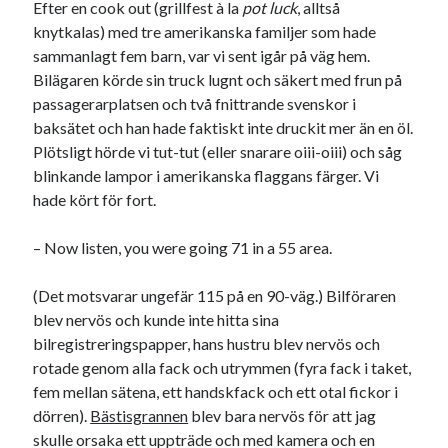
Efter en cook out (grillfest à la
pot luck
, alltså
Etiketter
knytkalas) med tre amerikanska familjer som hade
#blogg100
allmänbildning
barn
sammanlagt fem barn, var vi sent igår på väg hem.
Bilägaren körde sin truck lugnt och säkert med frun på
barnen
basket
corona
bil
passagerarplatsen och två fnittrande svenskor i
död
baksätet och han hade faktiskt inte druckit mer än en öl.
film
England
fest
fotboll
Plötsligt hörde vi tut-tut (eller snarare oiii-oiii) och såg
jobb
historia
hotell
blinkande lampor i amerikanska flaggans färger. Vi
hade kört för fort.
Julkalendern
Julkalenderfacit
julkalendern 2021
Julkalendern 2024
konst
– Now listen, you were going 71 in a 55 area.
minne
kåseri
mat
Lund
lifvet
(Det motsvarar ungefär 115 på en 90-väg.) Bilföraren
minnen
mode
musik
museum
blev nervös och kunde inte hitta sina
nostalgi
bilregistreringspapper, hans hustru blev nervös och
ord
radio
recept
rotade genom alla fack och utrymmen (fyra fack i taket,
resa
fem mellan sätena, ett handskfack och ett otal fickor i
skola
reklam
sekrutt
dörren).
Bästisgrannen
blev bara nervös för att jag
språk
sommar
språkpolis
skulle orsaka ett uppträde och med kamera och en