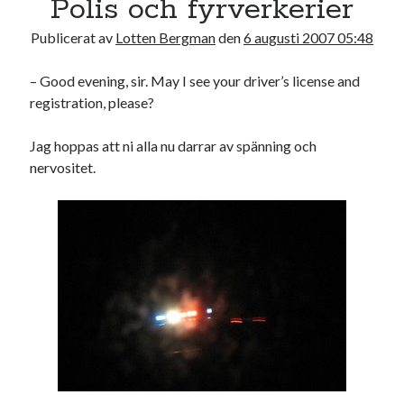
Polis och fyrverkerier
17
18
19
20
21
22
23
Publicerat av
Lotten Bergman
den
6 augusti 2007 05:48
24
25
26
27
28
29
30
31
– Good evening, sir. May I see your driver’s license and
registration, please?
« jul
Jag hoppas att ni alla nu darrar av spänning och
nervositet.
Sök
Kategorier
Kategorier