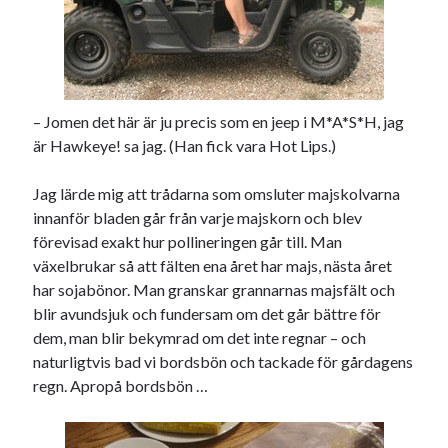
– Jomen det här är ju precis som en jeep i M*A*S*H, jag
Swish: 070-8885542
är Hawkeye! sa jag. (Han fick vara Hot Lips.)
Jag lärde mig att trådarna som omsluter majskolvarna
innanför bladen går från varje majskorn och blev
förevisad exakt hur pollineringen går till. Man
växelbrukar så att fälten ena året har majs, nästa året
har sojabönor. Man granskar grannarnas majsfält och
blir avundsjuk och fundersam om det går bättre för
dem, man blir bekymrad om det inte regnar – och
naturligtvis bad vi bordsbön och tackade för gårdagens
regn. Apropå bordsbön …