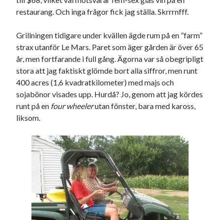
Den stora bloggläsarvärvsveckan
restaurang. Och inga frågor fick jag ställa. Skrrrnfff.
Godisbrödet från himlen
Köttfärslimpan på allas läppar
Grillningen tidigare under kvällen ägde rum på en ”farm”
Länkskolan
strax utanför Le Mars. Paret som äger gården är över 65
Lotten som Sommarpratare (i fantasin alltså: grupp på FB)
år, men fortfarande i full gång. Ägorna var så obegripligt
Vad ska du laga för mat idag? (Recept!)
stora att jag faktiskt glömde bort alla siffror, men runt
400 acres (1,6 kvadratkilometer) med majs och
sojabönor visades upp. Hurdå? Jo, genom att jag kördes
Meta
runt på en
four wheeler
utan fönster, bara med kaross,
liksom.
Logga in
Flöde för inlägg
Flöde för kommentarer
WordPress.org
Pejpalla!