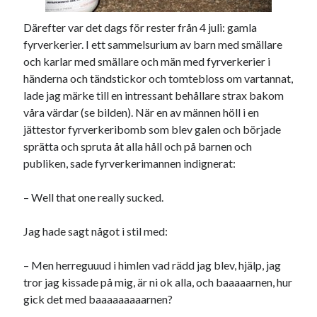
Därefter var det dags för rester från 4 juli: gamla
fyrverkerier. I ett sammelsurium av barn med smällare
och karlar med smällare och män med fyrverkerier i
händerna och tändstickor och tomtebloss om vartannat,
lade jag märke till en intressant behållare strax bakom
våra värdar (se bilden). När en av männen höll i en
jättestor fyrverkeribomb som blev galen och började
sprätta och spruta åt alla håll och på barnen och
publiken, sade fyrverkerimannen indignerat:
– Well that one really sucked.
Jag hade sagt något i stil med:
– Men herreguuud i himlen vad rädd jag blev, hjälp, jag
tror jag kissade på mig, är ni ok alla, och baaaaarnen, hur
gick det med baaaaaaaaarnen?