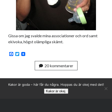
Gissa om jag svalde mina associationer och ord samt
ekivoka, högst olämpliga skämt.
F
T
a
w
c
i
20 kommentarer
e
t
b
t
o
e
o
r
k
Kakor är goda – här får du några. Hoppas du är okej med det!
Kakor är okej.
Rulla
till
toppen