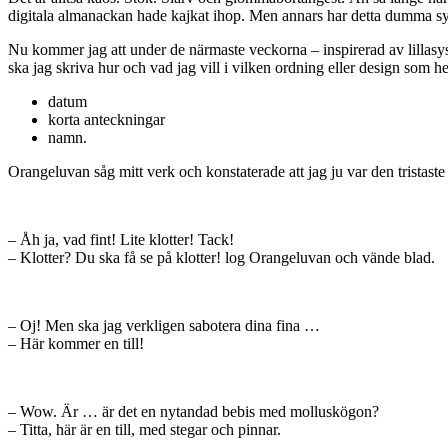
digitala almanackan hade kajkat ihop. Men annars har detta dumma syst
Nu kommer jag att under de närmaste veckorna – inspirerad av lillasys
ska jag skriva hur och vad jag vill i vilken ordning eller design som he
datum
korta anteckningar
namn.
Orangeluvan såg mitt verk och konstaterade att jag ju var den tristas
– Åh ja, vad fint! Lite klotter! Tack!
– Klotter? Du ska få se på klotter! log Orangeluvan och vände blad.
– Oj! Men ska jag verkligen sabotera dina fina …
– Här kommer en till!
– Wow. Är … är det en nytandad bebis med molluskögon?
– Titta, här är en till, med stegar och pinnar.