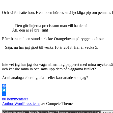
Och så fortsatte hon. Hela tiden hördes små lyckliga pip om pennans k
– Den gör linjerna precis som man vill ha dem!
Åh, den är så bra! Iiih!
Efter bara en liten stund sträckte Orangeluvan på ryggen och sa:
– Såja, nu har jag gjort till vecka 10 år 2018. Här är vecka 5:
Inte vet jag hur jag ska våga närma mig papperet med mina mycket säm
och kanske rama in och sätta upp dem på väggarna istället?
Är ni analoga eller digitala – eller kaosartade som jag?
Facebook
Twitter
80 kommentarer
Author WordPress-tema
av Compete Themes
Rulla
Kakor är goda – här får du några. Hoppas du är okej med det!