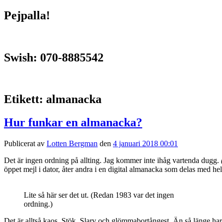
Pejpalla!
Swish: 070-8885542
Etikett:
almanacka
Hur funkar en almanacka?
Publicerat av
Lotten Bergman
den
4 januari 2018 00:01
Det är ingen ordning på allting. Jag kommer inte ihåg vartenda dugg.
öppet mejl i dator, åter andra i en digital almanacka som delas med he
Lite så här ser det ut. (Redan 1983 var det ingen
ordning.)
Det är alltså kaos. Stök. Slarv och glömmabortångest. Än så länge har 