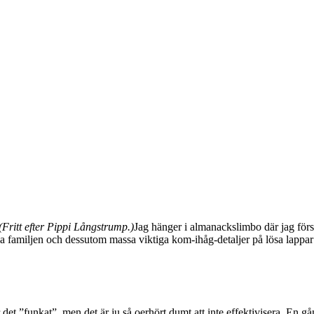
(Fritt efter Pippi Långstrump.)
Jag hänger i almanackslimbo där jag förs
la familjen och dessutom massa viktiga kom-ihåg-detaljer på lösa lappar 
det ”funkat”, men det är ju så oerhört dumt att inte effektivisera. En gå