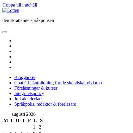
Hoppa till innehåll
Lotten
den skrattande språkpolisen
öppna
primär
twitter
meny
facebook
instagram
linkedin
rss
e-
post
Bloggarkiv
Chat GPT-utbildning för de skeptiska tvivlarna
Föreläsningar & kurser
Integritetspolicy
Julkalenderfacit
Språkpolis, redaktör & föreläsare
Sidopanel
augusti 2026
M
T
O
T
F
L
S
1
2