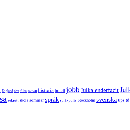
jobb
Jul
Julkalenderfacit
historia
d
hotell
England
fest
film
fotboll
sa
språk
svenska
tå
sommar
tips
sekrutt
skola
språkpolis
Stockholm