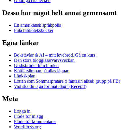
Onödiga citattecken
Dessa har något helt annat gemensamt
En amerikansk språkpolis
Fula biblioteksböcker
Egna länkar
Bokstävlar & AI – mitt levebröd. Gå en kurs!
Den stora bloggläsarvärvsveckan
Godisbrödet från himlen
Köttfärslimpan på allas läppar
Länkskolan
Lotten som Sommarpratare (i fantasin alltså: grupp på FB)
Vad ska du laga för mat idag? (Recept!)
Meta
Logga in
Flöde för inlägg
Flöde för kommentarer
WordPress.org