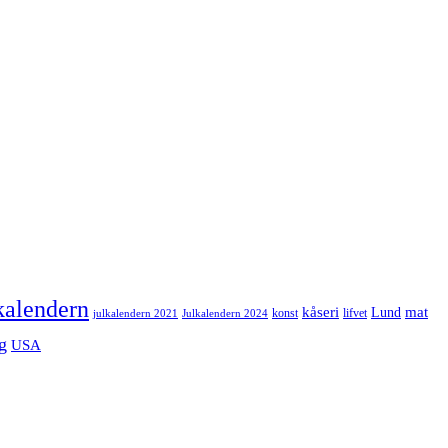
kalendern
mat
kåseri
Lund
julkalendern 2021
Julkalendern 2024
konst
lifvet
g
USA