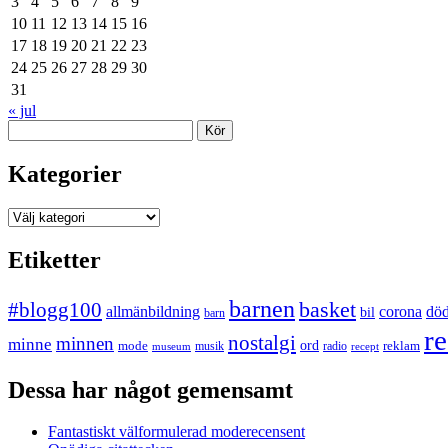
3
4
5
6
7
8
9
10
11
12
13
14
15
16
17
18
19
20
21
22
23
24
25
26
27
28
29
30
31
« jul
Sök
Kategorier
Kategorier
Etiketter
barnen
#blogg100
basket
allmänbildning
corona
dö
bil
barn
re
nostalgi
minnen
minne
mode
ord
reklam
musik
radio
museum
recept
Dessa har något gemensamt
Fantastiskt välformulerad moderecensent