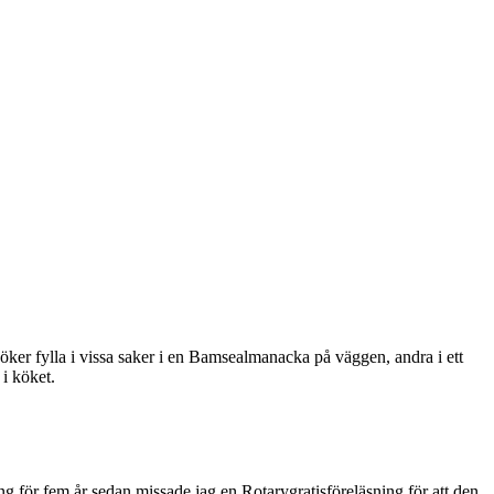
öker fylla i vissa saker i en Bamsealmanacka på väggen, andra i ett
i köket.
ng för fem år sedan missade jag en Rotarygratisföreläsning för att den