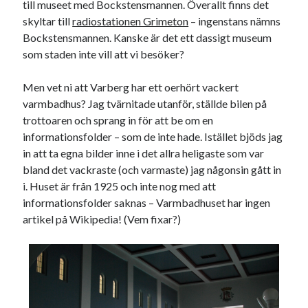
till museet med Bockstensmannen. Överallt finns det
skyltar till
radiostationen Grimeton
– ingenstans nämns
Bockstensmannen. Kanske är det ett dassigt museum
som staden inte vill att vi besöker?
Men vet ni att Varberg har ett oerhört vackert
Swish: 070-8885542
varmbadhus? Jag tvärnitade utanför, ställde bilen på
trottoaren och sprang in för att be om en
informationsfolder – som de inte hade. Istället bjöds jag
in att ta egna bilder inne i det allra heligaste som var
bland det vackraste (och varmaste) jag någonsin gått in
i. Huset är från 1925 och inte nog med att
informationsfolder saknas – Varmbadhuset har ingen
artikel på Wikipedia! (Vem fixar?)