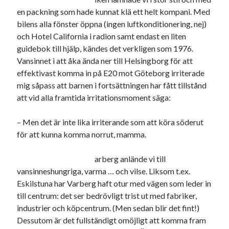
Den stora bloggläsarvärvsveckan
en packning som hade kunnat klä ett helt kompani. Med
Godisbrödet från himlen
bilens alla fönster öppna (ingen luftkonditionering, nej)
Köttfärslimpan på allas läppar
och Hotel California i radion samt endast en liten
Länkskolan
guidebok till hjälp, kändes det verkligen som 1976.
Lotten som Sommarpratare (i fantasin alltså: grupp på FB)
Vansinnet i att åka ända ner till Helsingborg för att
Vad ska du laga för mat idag? (Recept!)
effektivast komma in på E20 mot Göteborg irriterade
mig såpass att barnen i fortsättningen har fått tillstånd
att vid alla framtida irritationsmoment säga:
Meta
– Men det är inte lika irriterande som att köra söderut
Logga in
för att kunna komma norrut, mamma.
Flöde för inlägg
Flöde för kommentarer
arberg anlände vi till
WordPress.org
vansinneshungriga, varma … och vilse. Liksom t.ex.
Eskilstuna har Varberg haft otur med vägen som leder in
till centrum: det ser bedrövligt trist ut med fabriker,
industrier och köpcentrum. (Men sedan blir det fint!)
Dessutom är det fullständigt omöjligt att komma fram
Pejpalla!