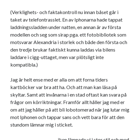
svenska
tåg
tips
Stockholm
(Verklighets- och faktakontroll nu innan båset går i
USA
taket av telefontrasslet. En av Iphonarna hade tappat
laddningssladden under natten, en annan är av första
modellen och seg som sirap pga. ett fotobibliotek som
motsvarar Alexandria i storlek och både den första och
Dessa har något gemensamt
den tredje brukar faktiskt kunna laddas via bilens
Fantastiskt välformulerad moderecensent
laddare i cigg-uttaget, men var plötsligt inte
Onödiga citattecken
kompatibla.)
Jag är helt ense med er alla om att forna tiders
Dessa har något helt annat gemensamt
kartböcker var bra att ha. Och att man kan läsa på
skyltar. Samt att invånarna i en stad oftast kan svara på
En amerikansk språkpolis
frågor om körriktningar. Framför allt håller jag med er
Fula biblioteksböcker
om att jag håller på att bli lobotomerad när jag lutar mig
mot Iphonen och tappar sans och vett bara för att den
stundom lämnar mig i sticket.
Egna länkar
Bokstävlar & AI – mitt levebröd. Gå en kurs!
iken lämnade vi i stor stil och med