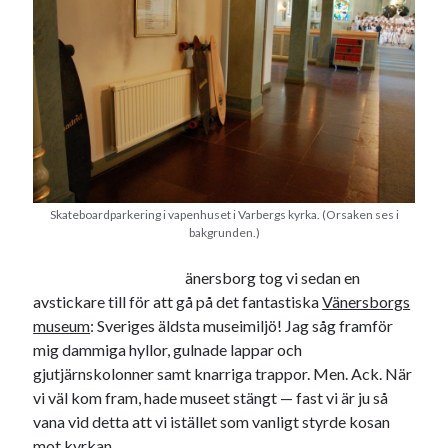
Skateboardparkering i vapenhuset i Varbergs kyrka. (Orsaken ses i
bakgrunden.)
änersborg tog vi sedan en
avstickare till för att gå på det fantastiska
Vänersborgs
museum
: Sveriges äldsta museimiljö! Jag såg framför
mig dammiga hyllor, gulnade lappar och
gjutjärnskolonner samt knarriga trappor. Men. Ack. När
vi väl kom fram, hade museet stängt — fast vi är ju så
vana vid detta att vi istället som vanligt styrde kosan
mot kyrkan.