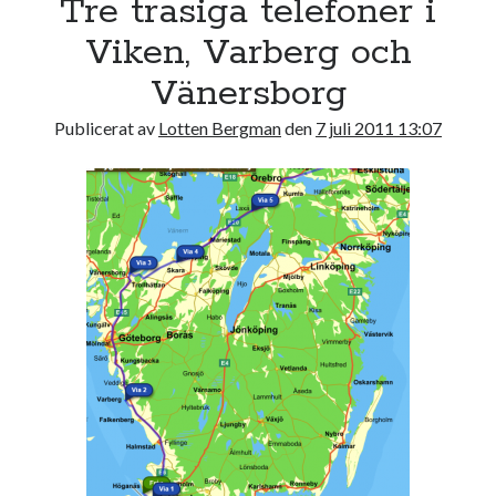
Tre trasiga telefoner i
17
18
19
20
21
22
23
Viken, Varberg och
24
25
26
27
28
29
30
Vänersborg
31
Publicerat av
Lotten Bergman
den
7 juli 2011 13:07
« jul
Sök
Kategorier
Kategorier