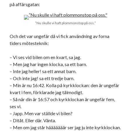
på affärsgatan:
”Nu skulle vi haft plommonstop på oss.”
Och det var ungefär då vi fick användning av forna
tiders mötesteknik:
– Vi ses vid bilen om en kvart, sa jag.
– Men jag har ingen klocka, sa ett barn.
– Inte jag heller! sa ett annat barn.
– Och inte jag! sa ett tredje barn.
– Min är nu 16:42. Kolla på kyrkklockan: den är ungefär
kvart i fem, förklarade jag tålmodigt.
– Så när din är 16:57 och kyrkklockan är ungefär fem,
ses vi.
– Japp. Men var ställde vi bilen?
– Ditåt. Eller där. Vänta.
– Men om jag står hääääääär ser jag ju inte kyrkklockan.