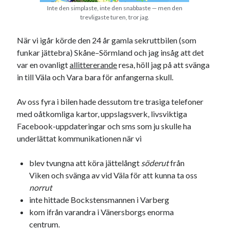
Etiketter
Inte den simplaste, inte den snabbaste — men den
trevligaste turen, tror jag.
#blogg100
allmänbildning
barn
När vi igår körde den 24 år gamla sekruttbilen (som
barnen
basket
corona
bil
funkar jättebra) Skåne–Sörmland och jag insåg att det
var en ovanligt
allittererande
resa, höll jag på att svänga
död
film
England
fest
fotboll
in till Väla och Vara bara för anfangerna skull.
jobb
historia
hotell
Av oss fyra i bilen hade dessutom tre trasiga telefoner
Julkalendern
Julkalenderfacit
med oåtkomliga kartor, uppslagsverk, livsviktiga
julkalendern 2021
Julkalendern 2024
konst
Facebook-uppdateringar och sms som ju skulle ha
underlättat kommunikationen när vi
minne
kåseri
mat
Lund
lifvet
minnen
mode
musik
museum
blev tvungna att köra jättelångt
söderut
från
Viken och svänga av vid Väla för att kunna ta oss
nostalgi
ord
radio
recept
norrut
resa
inte hittade Bockstensmannen i Varberg
skola
reklam
sekrutt
kom ifrån varandra i Vänersborgs enorma
språk
sommar
språkpolis
centrum.