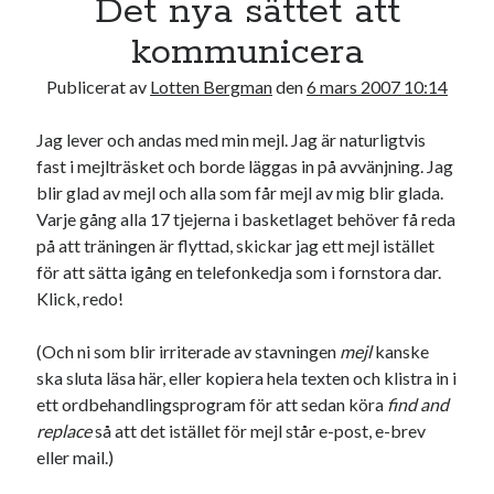
Det nya sättet att
17
18
19
20
21
22
23
kommunicera
24
25
26
27
28
29
30
Publicerat av
Lotten Bergman
den
6 mars 2007 10:14
31
Jag lever och andas med min mejl. Jag är naturligtvis
« jul
fast i mejlträsket och borde läggas in på avvänjning. Jag
blir glad av mejl och alla som får mejl av mig blir glada.
Sök
Varje gång alla 17 tjejerna i basketlaget behöver få reda
på att träningen är flyttad, skickar jag ett mejl istället
för att sätta igång en telefonkedja som i fornstora dar.
Klick, redo!
(Och ni som blir irriterade av stavningen
mejl
kanske
Kategorier
ska sluta läsa här, eller kopiera hela texten och klistra in i
Kategorier
ett ordbehandlingsprogram för att sedan köra
find and
replace
så att det istället för mejl står e-post, e-brev
eller mail.)