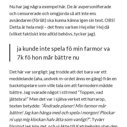
svenska
Nu har jag några exempel här. De är avpersonifierade
tåg
tips
Stockholm
och censurerade och omgjorda så att inte ens
USA
avsändaren (förlåt) ska kunna känna igen sin text. OBS!
Detta är hela mejl – det finns varken Hej eller Hej då
(vilket faktiskt inte alltid behövs, tycker jag).
Dessa har något gemensamt
ja kunde inte spela fö min farmor va
Fantastiskt välformulerad moderecensent
Onödiga citattecken
7k fö hon mår bättre nu
Det här var sorgligt: jag trodde att det bara var ett
Dessa har något helt annat gemensamt
meddelande (aha, undvek m-ordet ännu en gång) från en
basketspelare som ville tala om att farmodern mådde
En amerikansk språkpolis
bättre. Jag svarade något i stil med ”Toppen, vad
Fula biblioteksböcker
jättebra!” Men det var i själva verket ett hurrarop,
texten betydde:
”Ändrade planer! Min farmor mår
bättre! Jag kan hänga med och spela i morgon! Plockar
Egna länkar
ni upp mig klockan halv åtta som vanligt?”
. Tyvärr
Bokstävlar & AI – mitt levebröd. Gå en kurs!
förstod jag inte det, och vi åkte till Katrineholm utan den