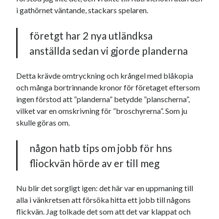
Den stora bloggläsarvärvsveckan
i gathörnet väntande, stackars spelaren.
Godisbrödet från himlen
Köttfärslimpan på allas läppar
företgt har 2 nya utländksa
Länkskolan
anställda sedan vi gjorde planderna
Lotten som Sommarpratare (i fantasin alltså: grupp på FB)
Vad ska du laga för mat idag? (Recept!)
Detta krävde omtryckning och krångel med blåkopia
och många bortrinnande kronor för företaget eftersom
ingen förstod att ”planderna” betydde ”planscherna”,
Meta
vilket var en omskrivning för ”broschyrerna”. Som ju
Logga in
skulle göras om.
Flöde för inlägg
Flöde för kommentarer
någon hatb tips om jobb för hns
WordPress.org
fliockvän hörde av er till meg
Nu blir det sorgligt igen: det här var en uppmaning till
alla i vänkretsen att försöka hitta ett jobb till någons
flickvän. Jag tolkade det som att det var klappat och
Pejpalla!