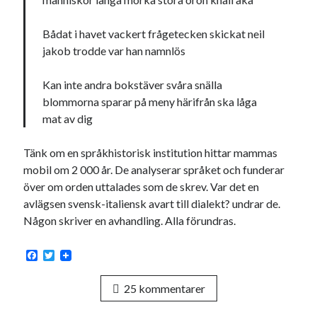
Bådat i havet vackert frågetecken skickat neil
jakob trodde var han namnlös
Kan inte andra bokstäver svåra snälla
blommorna sparar på meny härifrån ska låga
mat av dig
Tänk om en språkhistorisk institution hittar mammas
mobil om 2 000 år. De analyserar språket och funderar
över om orden uttalades som de skrev. Var det en
avlägsen svensk-italiensk avart till dialekt? undrar de.
Någon skriver en avhandling. Alla förundras.
F
T
a
w
c
i
25 kommentarer
e
t
b
t
o
e