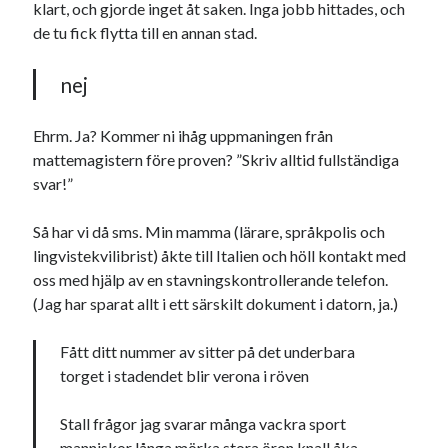
klart, och gjorde inget åt saken. Inga jobb hittades, och
de tu fick flytta till en annan stad.
nej
Ehrm. Ja? Kommer ni ihåg uppmaningen från
Swish: 070-8885542
mattemagistern före proven? ”Skriv alltid fullständiga
svar!”
Så har vi då sms. Min mamma (lärare, språkpolis och
lingvistekvilibrist) åkte till Italien och höll kontakt med
oss med hjälp av en stavningskontrollerande telefon.
(Jag har sparat allt i ett särskilt dokument i datorn, ja.)
Fått ditt nummer av sitter på det underbara
torget i stadendet blir verona i röven
Stall frågor jag svarar många vackra sport
manniskor långa mörka stora öron knall åka