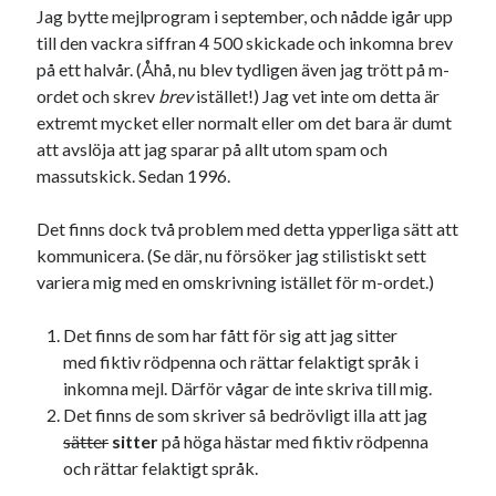
Etiketter
Jag bytte mejlprogram i september, och nådde igår upp
till den vackra siffran 4 500 skickade och inkomna brev
#blogg100
allmänbildning
barn
på ett halvår. (Åhå, nu blev tydligen även jag trött på m-
barnen
basket
ordet och skrev
brev
istället!) Jag vet inte om detta är
corona
bil
extremt mycket eller normalt eller om det bara är dumt
död
film
England
fest
fotboll
att avslöja att jag sparar på allt utom spam och
massutskick. Sedan 1996.
jobb
historia
hotell
Julkalendern
Julkalenderfacit
Det finns dock två problem med detta ypperliga sätt att
kommunicera. (Se där, nu försöker jag stilistiskt sett
julkalendern 2021
Julkalendern 2024
konst
variera mig med en omskrivning istället för m-ordet.)
minne
kåseri
mat
Lund
lifvet
Det finns de som har fått för sig att jag sitter
minnen
mode
musik
museum
med fiktiv rödpenna och rättar felaktigt språk i
nostalgi
ord
inkomna mejl. Därför vågar de inte skriva till mig.
radio
recept
Det finns de som skriver så bedrövligt illa att jag
resa
skola
reklam
sekrutt
sätter
sitter
på höga hästar med fiktiv rödpenna
och rättar felaktigt språk.
språk
sommar
språkpolis