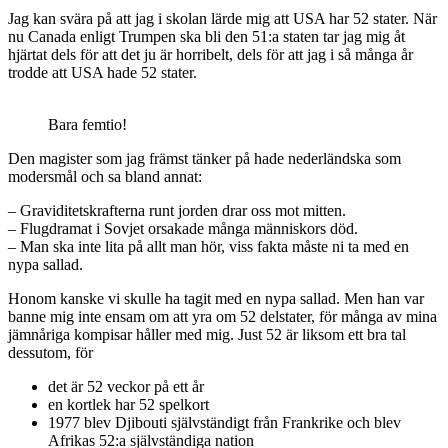
Jag kan svära på att jag i skolan lärde mig att USA har 52 stater. När
nu Canada enligt Trumpen ska bli den 51:a staten tar jag mig åt
hjärtat dels för att det ju är horribelt, dels för att jag i så många år
trodde att USA hade 52 stater.
Bara femtio!
Den magister som jag främst tänker på hade nederländska som
modersmål och sa bland annat:
– Graviditetskrafterna runt jorden drar oss mot mitten.
– Flugdramat i Sovjet orsakade många människors död.
– Man ska inte lita på allt man hör, viss fakta måste ni ta med en
nypa sallad.
Honom kanske vi skulle ha tagit med en nypa sallad. Men han var
banne mig inte ensam om att yra om 52 delstater, för många av mina
jämnåriga kompisar håller med mig. Just 52 är liksom ett bra tal
dessutom, för
det är 52 veckor på ett år
en kortlek har 52 spelkort
1977 blev Djibouti självständigt från Frankrike och blev
Afrikas 52:a självständiga nation