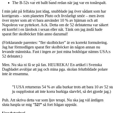
The B-52s var ett ballt band redan när jag var en tonårspalt.
I min jakt på felfakta just idag, snubblade jag över sådant som har
korrigerats – som planeten Pluto och livsfarligt smör – men även
över myter som att vi bara använder 10 % av hjärnan och att
Napoleon var pyttekort. Ack. Detta om de 52 delstaterna var säkert
ett korrfel i en lärobok i sexan eller nåt. Tänk om jag ändå hade
sparat fler skolböcker från anno dazumal!
(Förklarande parentes: ”fler skolböcker” är en korrekt formulering.
Jag har förmodligen sparat fler skolböcker än någon annan nu
levande människa. Fast i ingen av just mina bokhögar nämns USA:s
52 delstater.)
Men. Nu ska ni få se på fan. HEUREKA! En artikel i Svenska
Dagbladet avslöjar att jag och mina pga. skolan felutbildade polare
inte är ensamma.
”I USA returneras 54 % av alla burkar trots att bara 10 av 52 s
ju ouppfostrat att inte korra burkiga slarvfel, så det gjorde jag.)
Puh. Att skriva detta var som ljuv terapi. Nu ska jag väl äntligen
sluta haspla ur mig ”
52!”
så fort frågan uppstår.