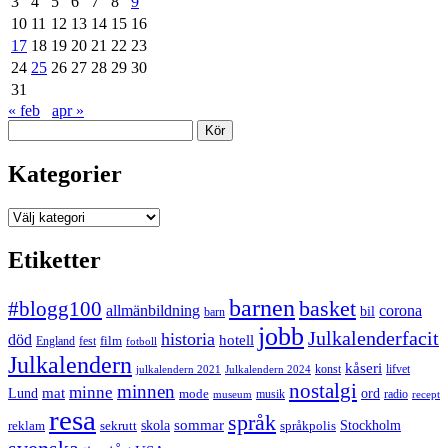
3
4
5
6
7
8
9
10
11
12
13
14
15
16
17
18
19
20
21
22
23
24
25
26
27
28
29
30
31
« feb
apr »
Sök
Kategorier
Kategorier
Etiketter
barnen
#blogg100
basket
allmänbildning
corona
bil
barn
jobb
Julkalenderfacit
historia
död
hotell
England
fest
film
fotboll
Julkalendern
kåseri
julkalendern 2021
Julkalendern 2024
konst
lifvet
nostalgi
minnen
minne
mat
Lund
mode
ord
musik
radio
museum
recept
resa
språk
sommar
reklam
sekrutt
skola
språkpolis
Stockholm