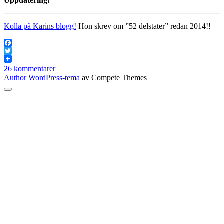
Uppdatering!
Kolla på Karins blogg!
Hon skrev om ”52 delstater” redan 2014!!
Facebook
Twitter
26 kommentarer
Author WordPress-tema
av Compete Themes
Rulla
till
toppen