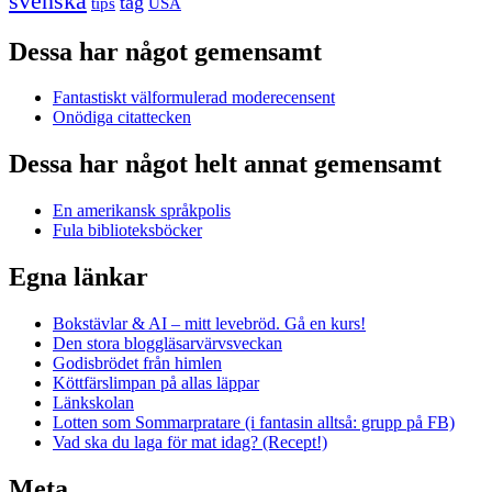
svenska
tåg
USA
tips
Dessa har något gemensamt
Fantastiskt välformulerad moderecensent
Onödiga citattecken
Dessa har något helt annat gemensamt
En amerikansk språkpolis
Fula biblioteksböcker
Egna länkar
Bokstävlar & AI – mitt levebröd. Gå en kurs!
Den stora bloggläsarvärvsveckan
Godisbrödet från himlen
Köttfärslimpan på allas läppar
Länkskolan
Lotten som Sommarpratare (i fantasin alltså: grupp på FB)
Vad ska du laga för mat idag? (Recept!)
Meta