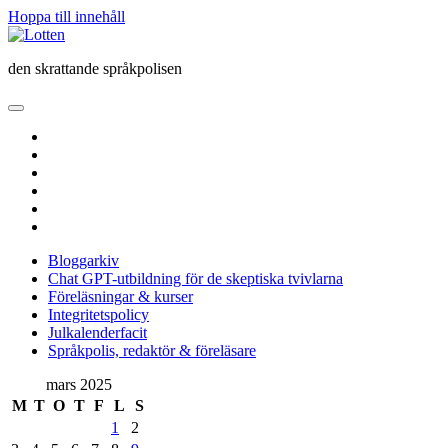
Hoppa till innehåll
Lotten
den skrattande språkpolisen
öppna
primär
twitter
meny
facebook
instagram
linkedin
rss
e-
post
Bloggarkiv
Chat GPT-utbildning för de skeptiska tvivlarna
Föreläsningar & kurser
Integritetspolicy
Julkalenderfacit
Språkpolis, redaktör & föreläsare
Sidopanel
mars 2025
M
T
O
T
F
L
S
1
2