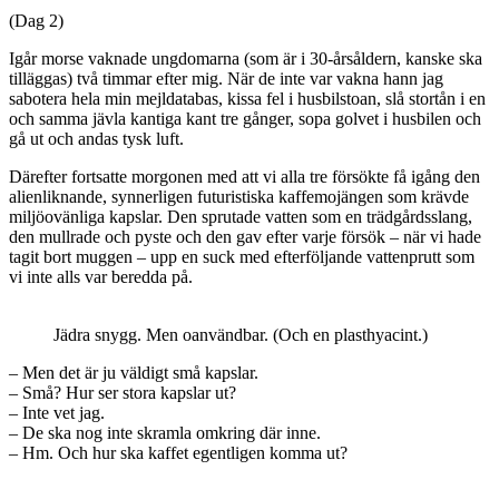
(Dag 2)
Igår morse vaknade ungdomarna (som är i 30-årsåldern, kanske ska
tilläggas) två timmar efter mig. När de inte var vakna hann jag
sabotera hela min mejldatabas, kissa fel i husbilstoan, slå stortån i en
och samma jävla kantiga kant tre gånger, sopa golvet i husbilen och
gå ut och andas tysk luft.
Därefter fortsatte morgonen med att vi alla tre försökte få igång den
alienliknande, synnerligen futuristiska kaffemojängen som krävde
miljöovänliga kapslar. Den sprutade vatten som en trädgårdsslang,
den mullrade och pyste och den gav efter varje försök – när vi hade
tagit bort muggen – upp en suck med efterföljande vattenprutt som
vi inte alls var beredda på.
Jädra snygg. Men oanvändbar. (Och en plasthyacint.)
– Men det är ju väldigt små kapslar.
– Små? Hur ser stora kapslar ut?
– Inte vet jag.
– De ska nog inte skramla omkring där inne.
– Hm. Och hur ska kaffet egentligen komma ut?