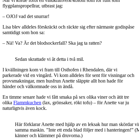
När vi körde förbi en vindkraftverk-koloni som for runt som
flygplanspropellrar, utbrast jag:
– OJOJ vad det snurrar!
Lisa blev alldeles förskräckt och räckte sig efter närmaste godispåse
samtidigt som hon sa:
– Nä! Va? Är det blodsockerfall? Ska jag ta ratten?
Sedan skrattade vi åt detta i två mil.
I kvällningen kom vi fram till Osthofen i Rhendalen, där vi
parkerade vid en vingård. Vi kom alldeles för sent för visningar och
provsmakningar, men husfrun Anette släppte allt hon hade för
händer och välkomnade oss in ändå.
En timme senare hade vi fått smaka på sex olika viner och ätit tre
olika
Flammkuchen
(lax, grönsaker, rökt tofu) – för Anette var ju
naturligtvis även kock.
Här förklarar Anette med hjälp av en leksak hur man skördar vi
samma maskin. ”Inte ett enda blad följer med i hanteringen!” 
känner och klämmer på druvorna.)