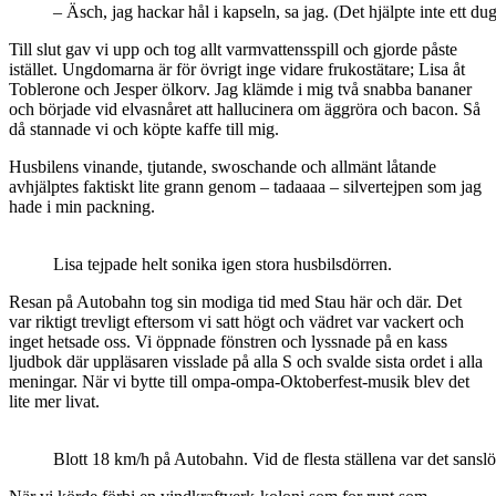
– Äsch, jag hackar hål i kapseln, sa jag. (Det hjälpte inte ett du
Till slut gav vi upp och tog allt varmvattensspill och gjorde påste
istället. Ungdomarna är för övrigt inge vidare frukostätare; Lisa åt
Toblerone och Jesper ölkorv. Jag klämde i mig två snabba bananer
och började vid elvasnåret att hallucinera om äggröra och bacon. Så
då stannade vi och köpte kaffe till mig.
Husbilens vinande, tjutande, swoschande och allmänt låtande
avhjälptes faktiskt lite grann genom – tadaaaa – silvertejpen som jag
hade i min packning.
Lisa tejpade helt sonika igen stora husbilsdörren.
Resan på Autobahn tog sin modiga tid med Stau här och där. Det
var riktigt trevligt eftersom vi satt högt och vädret var vackert och
inget hetsade oss. Vi öppnade fönstren och lyssnade på en kass
ljudbok där uppläsaren visslade på alla S och svalde sista ordet i alla
meningar. När vi bytte till ompa-ompa-Oktoberfest-musik blev det
lite mer livat.
Blott 18 km/h på Autobahn. Vid de flesta ställena var det sanslös