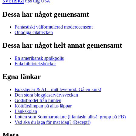
svenska
tåg
USA
tips
Dessa har något gemensamt
Fantastiskt välformulerad moderecensent
Onödiga citattecken
Dessa har något helt annat gemensamt
En amerikansk språkpolis
Fula biblioteksböcker
Egna länkar
Bokstävlar & AI – mitt levebröd. Gå en kurs!
Den stora bloggläsarvärvsveckan
Godisbrödet från himlen
Köttfärslimpan på allas läppar
Länkskolan
Lotten som Sommarpratare (i fantasin alltså: grupp på FB)
Vad ska du laga för mat idag? (Recept!)
Meta