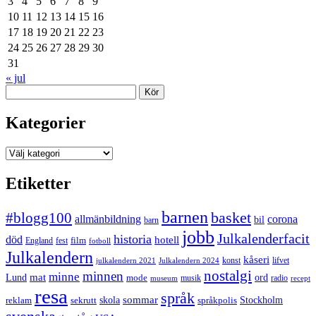
3
4
5
6
7
8
9
10
11
12
13
14
15
16
17
18
19
20
21
22
23
24
25
26
27
28
29
30
31
« jul
Sök
Kategorier
Kategorier
Etiketter
barnen
#blogg100
basket
allmänbildning
corona
bil
barn
jobb
Julkalenderfacit
historia
död
hotell
England
fest
film
fotboll
Julkalendern
kåseri
julkalendern 2021
Julkalendern 2024
konst
lifvet
nostalgi
minnen
minne
mat
Lund
mode
ord
musik
radio
museum
recept
resa
språk
sommar
reklam
sekrutt
skola
språkpolis
Stockholm