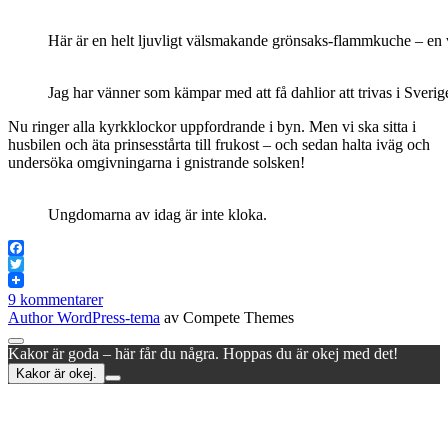
Här är en helt ljuvligt välsmakande grönsaks-flammkuche – en vi
Jag har vänner som kämpar med att få dahlior att trivas i Sverig
Nu ringer alla kyrkklockor uppfordrande i byn. Men vi ska sitta i
husbilen och äta prinsesstårta till frukost – och sedan halta iväg och
undersöka omgivningarna i gnistrande solsken!
Ungdomarna av idag är inte kloka.
Facebook
Twitter
9 kommentarer
Author WordPress-tema
av Compete Themes
Rulla
Kakor är goda – här får du några. Hoppas du är okej med det!
till
Kakor är okej.
toppen