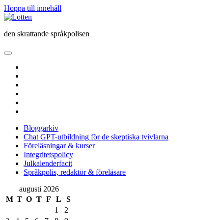
Hoppa till innehåll
Lotten
den skrattande språkpolisen
öppna
primär
twitter
meny
facebook
instagram
linkedin
rss
e-
post
Bloggarkiv
Chat GPT-utbildning för de skeptiska tvivlarna
Föreläsningar & kurser
Integritetspolicy
Julkalenderfacit
Språkpolis, redaktör & föreläsare
Sidopanel
augusti 2026
M
T
O
T
F
L
S
1
2